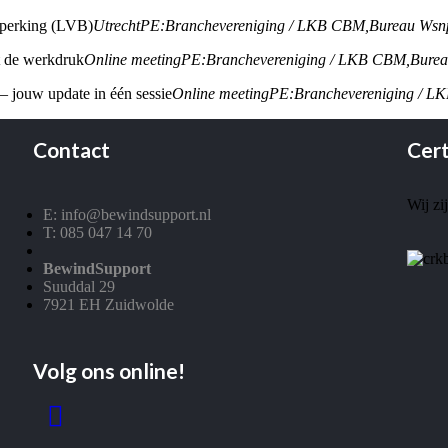
beperking (LVB)
Utrecht
PE:
Branchevereniging / LKB CBM,
Bureau Wsn
ht de werkdruk
Online meeting
PE:
Branchevereniging / LKB CBM,
Bure
 – jouw update in één sessie
Online meeting
PE:
Branchevereniging / L
Contact
Cert
Wij zi
E: info@bewindsupport.nl
T: 085 047 14 70
BewindSupport
Suuddal 29
7921 EH Zuidwolde
Volg ons online!