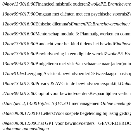
04
nov
13:30
18:00
Financieel misbruik ouderen
Zwolle
PE:
Branchever
10
nov
09:00
17:00
Omgaan met cliënten met een psychische stoornis
Z
12
nov
09:30
16:30
Ethische dilemma's
Emmen
PE:
Branchevereniging 
12
nov
09:30
16:30
Mentorschap module 3: Planmatig werken en commu
12
nov
13:30
18:00
Aandacht voor het kind tijdens het bewind
Eindhov
12
nov
13:30
18:00
Bewindvoering in een digitale wereld
Zwolle
PE:
Br
13
nov
09:00
17:00
Budgetteren met visie
Van schaarste naar (adem)rui
17
nov
01
dec
Leergang Assistent-bewindvoerder
Dé tweedaagse basisop
19
nov
13:00
17:30
Privacy & AVG in de bewindvoerderspraktijk
Onlin
27
nov
09:00
12:00
Copilot voor bewindvoerders
Bespaar tijd en verlic
02
dec
(dec 2)
13:00
16
(dec 16)
14:30
Timemanagement
Online meeting
03
dec
09:00
17:00
10 Letters!
Voor soepele begeleiding bij lastig gedra
09
dec
09:00
12:00
Chat GPT voor bewindvoerders - GEVORDERD
O
voldoende aanmeldingen