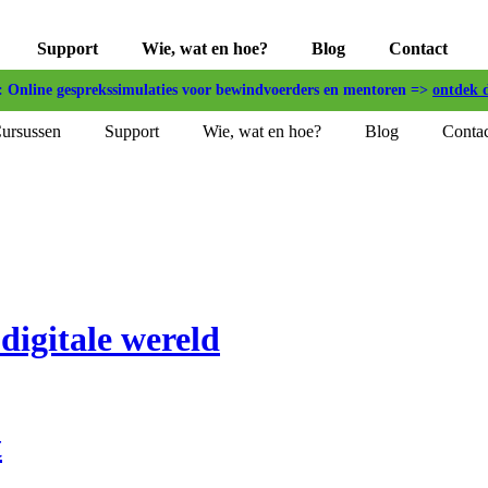
Support
Wie, wat en hoe?
Blog
Contact
Online gesprekssimulaties voor bewindvoerders en mentoren =>
ontdek 
ursussen
Support
Wie, wat en hoe?
Blog
Contac
igitale wereld
t