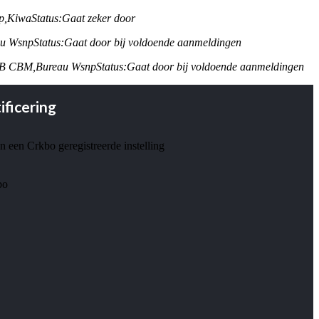
p,
Kiwa
Status:
Gaat zeker door
au Wsnp
Status:
Gaat door bij voldoende aanmeldingen
KB CBM,
Bureau Wsnp
Status:
Gaat door bij voldoende aanmeldingen
ificering
jn een Crkbo geregistreerde instelling