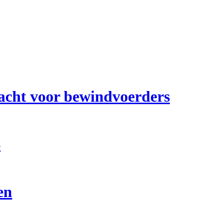
racht voor bewindvoerders
B
en