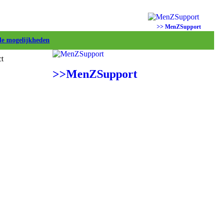
>> MenZSupport
de mogelijkheden
t
>>MenZSupport