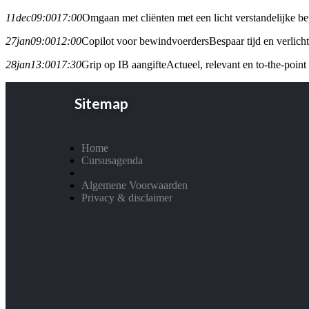
11
dec
09:00
17:00
Omgaan met cliënten met een licht verstandelijke 
27
jan
09:00
12:00
Copilot voor bewindvoerders
Bespaar tijd en verlic
28
jan
13:00
17:30
Grip op IB aangifte
Actueel, relevant en to-the-point
Sitemap
Home
Cursusagenda
Algemene Voorwaarden
Privacy & disclaimer