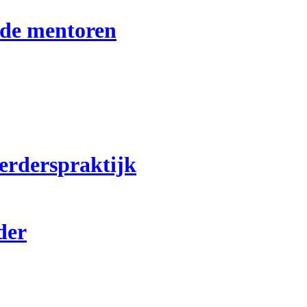
nde mentoren
erderspraktijk
der