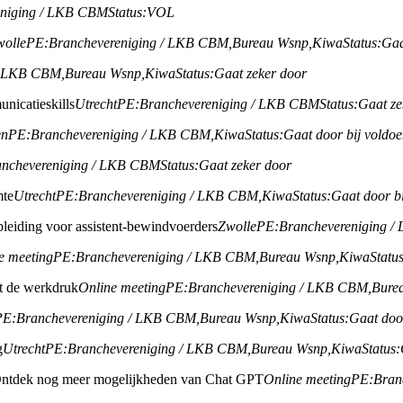
eniging / LKB CBM
Status:
VOL
wolle
PE:
Branchevereniging / LKB CBM,
Bureau Wsnp,
Kiwa
Status:
Gaa
/ LKB CBM,
Bureau Wsnp,
Kiwa
Status:
Gaat zeker door
nicatieskills
Utrecht
PE:
Branchevereniging / LKB CBM
Status:
Gaat ze
en
PE:
Branchevereniging / LKB CBM,
Kiwa
Status:
Gaat door bij voldo
anchevereniging / LKB CBM
Status:
Gaat zeker door
mte
Utrecht
PE:
Branchevereniging / LKB CBM,
Kiwa
Status:
Gaat door b
leiding voor assistent-bewindvoerders
Zwolle
PE:
Branchevereniging 
e meeting
PE:
Branchevereniging / LKB CBM,
Bureau Wsnp,
Kiwa
Status
ht de werkdruk
Online meeting
PE:
Branchevereniging / LKB CBM,
Bure
PE:
Branchevereniging / LKB CBM,
Bureau Wsnp,
Kiwa
Status:
Gaat doo
g
Utrecht
PE:
Branchevereniging / LKB CBM,
Bureau Wsnp,
Kiwa
Status:
ntdek nog meer mogelijkheden van Chat GPT
Online meeting
PE:
Bran