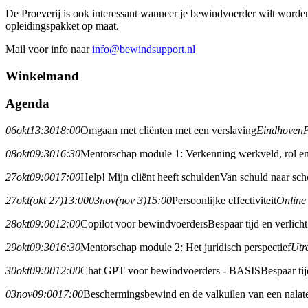
De Proeverij is ook interessant wanneer je bewindvoerder wilt worde
opleidingspakket op maat.
Mail voor info naar
info@bewindsupport.nl
Winkelmand
Agenda
06
okt
13:30
18:00
Omgaan met cliënten met een verslaving
Eindhoven
08
okt
09:30
16:30
Mentorschap module 1: Verkenning werkveld, rol en
27
okt
09:00
17:00
Help! Mijn cliënt heeft schulden
Van schuld naar sch
27
okt
(okt 27)
13:00
03
nov
(nov 3)
15:00
Persoonlijke effectiviteit
Online
28
okt
09:00
12:00
Copilot voor bewindvoerders
Bespaar tijd en verlic
29
okt
09:30
16:30
Mentorschap module 2: Het juridisch perspectief
Utr
30
okt
09:00
12:00
Chat GPT voor bewindvoerders - BASIS
Bespaar ti
03
nov
09:00
17:00
Beschermingsbewind en de valkuilen van een nalat