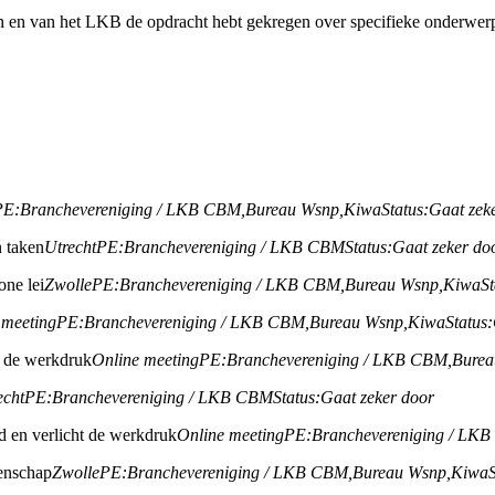
n en van het LKB de opdracht hebt gekregen over specifieke onderwerp
PE:
Branchevereniging / LKB CBM,
Bureau Wsnp,
Kiwa
Status:
Gaat zek
 taken
Utrecht
PE:
Branchevereniging / LKB CBM
Status:
Gaat zeker do
one lei
Zwolle
PE:
Branchevereniging / LKB CBM,
Bureau Wsnp,
Kiwa
St
 meeting
PE:
Branchevereniging / LKB CBM,
Bureau Wsnp,
Kiwa
Status:
ht de werkdruk
Online meeting
PE:
Branchevereniging / LKB CBM,
Burea
echt
PE:
Branchevereniging / LKB CBM
Status:
Gaat zeker door
jd en verlicht de werkdruk
Online meeting
PE:
Branchevereniging / LK
enschap
Zwolle
PE:
Branchevereniging / LKB CBM,
Bureau Wsnp,
Kiwa