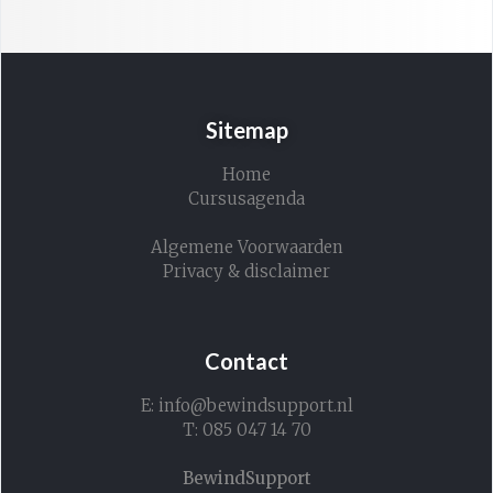
Sitemap
Home
Cursusagenda
Algemene Voorwaarden
Privacy & disclaimer
Contact
E: info@bewindsupport.nl
T: 085 047 14 70
BewindSupport