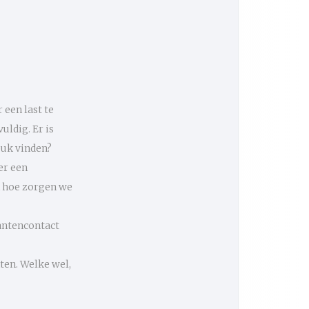
een last te
uldig. Er is
euk vinden?
er een
n hoe zorgen we
lantencontact
ten. Welke wel,