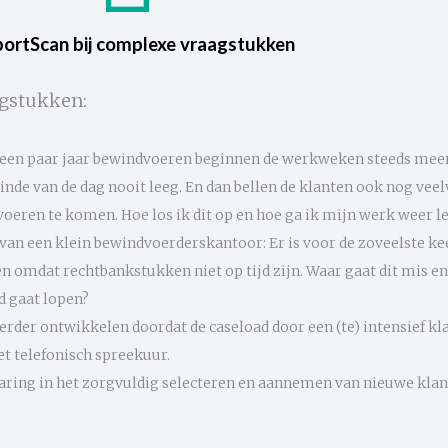
ortScan bij complexe vraagstukken
agstukken:
een paar jaar bewindvoeren beginnen de werkweken steeds meer 
nde van de dag nooit leeg. En dan bellen de klanten ook nog veelv
oeren te komen. Hoe los ik dit op en hoe ga ik mijn werk weer l
an een klein bewindvoerderskantoor: Er is voor de zoveelste ke
n omdat rechtbankstukken niet op tijd zijn. Waar gaat dit mis e
d gaat lopen?
verder ontwikkelen doordat de caseload door een (te) intensief k
het telefonisch spreekuur.
aring in het zorgvuldig selecteren en aannemen van nieuwe klan