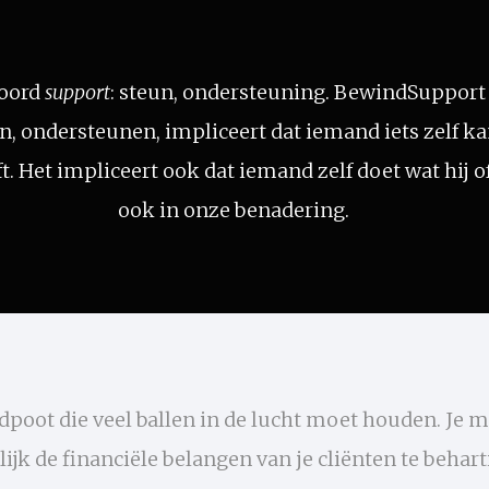
woord
support
: steun, ondersteuning. BewindSupport wi
, ondersteunen, impliceert dat iemand iets zelf ka
t. Het impliceert ook dat iemand zelf doet wat hij of
ook in onze benadering.
poot die veel ballen in de lucht moet houden. Je m
jk de financiële belangen van je cliënten te behar