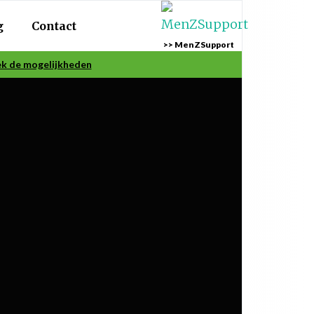
g
Contact
>> MenZSupport
k de mogelijkheden