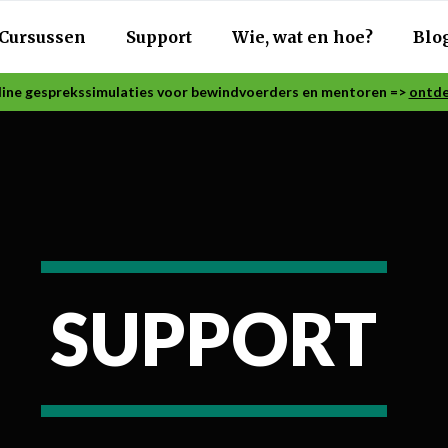
Cursussen
Support
Wie, wat en hoe?
Blo
ine gesprekssimulaties voor bewindvoerders en mentoren =>
ontde
SUPPORT