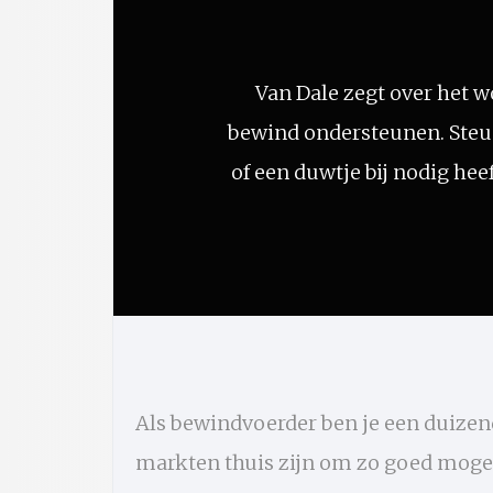
Van Dale zegt over het 
bewind ondersteunen. Steun
of een duwtje bij nodig heef
Als bewindvoerder ben je een duizend
markten thuis zijn om zo goed mogeli