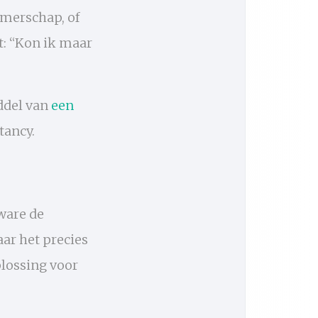
emerschap, of
: “Kon ik maar
ddel van
een
tancy.
ware de
ar het precies
plossing voor