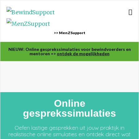
>> MenZSupport
NIEUW: Online gesprekssimulaties voor bewindvoerders en
mentoren =>
ontdek de mogelijkheden
Online
gesprekssimulaties
Oefen lastige gesprekken uit jouw praktijk in
realistische online simulaties en ontdek direct wat