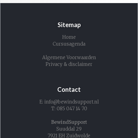
Sitemap
Home
Cursusagenda
Algemene Voorwaarden
Privacy & disclaimer
Contact
E: info@bewindsupport.nl
T: 085 047 14 70
BewindSupport
Suuddal 29
7921 EH Zuidwolde