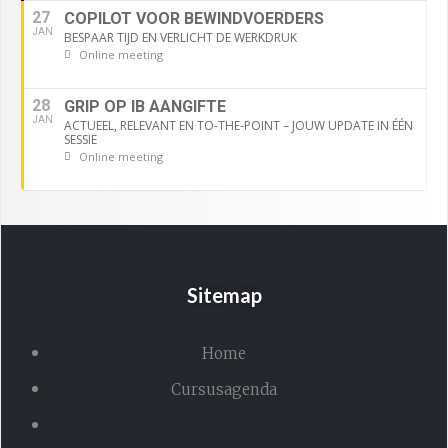
27
COPILOT VOOR BEWINDVOERDERS
JAN
BESPAAR TIJD EN VERLICHT DE WERKDRUK
Online meeting
28
GRIP OP IB AANGIFTE
JAN
ACTUEEL, RELEVANT EN TO-THE-POINT – JOUW UPDATE IN ÉÉN
SESSIE
Online meeting
Sitemap
Home
Cursusagenda