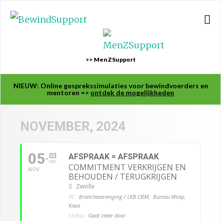
>> MenZSupport
NIEUW: Online gesprekssimulaties voor bewindvoerders en
mentoren =>
ontdek de mogelijkheden
NOVEMBER, 2024
05
03
AFSPRAAK = AFSPRAAK
DEC
COMMITMENT VERKRIJGEN EN
NOV
BEHOUDEN / TERUGKRIJGEN
Zwolle
PE:
Branchevereniging / LKB CBM,
Bureau Wsnp,
Kiwa
Status:
Gaat zeker door