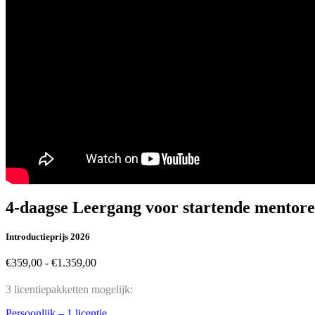
4-daagse Leergang voor startende mentor
Introductieprijs 2026
Prijsklasse:
€
359,00
-
€
1.359,00
€359,00
tot
3 licentiepakketten mogelijk:
€1.359,00
Persoonlijk – 1 licentie