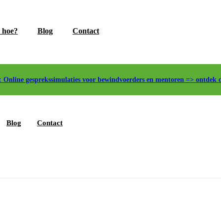
 hoe?
Blog
Contact
Online gesprekssimulaties voor bewindvoerders en mentoren =>
ontdek 
Blog
Contact