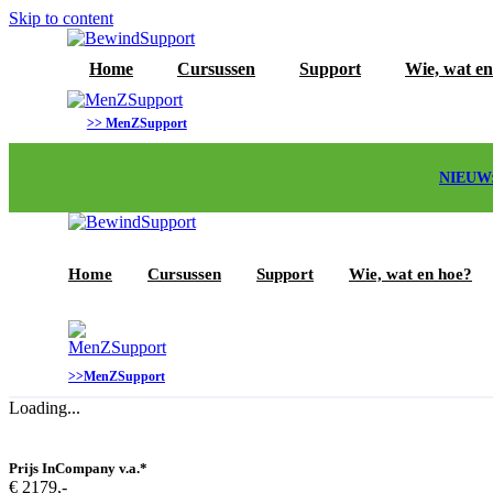
Skip to content
Home
Cursussen
Support
Wie, wat en
>> MenZSupport
NIEUW: 
Home
Cursussen
Support
Wie, wat en hoe?
>>MenZSupport
Loading...
Prijs InCompany v.a.*
€ 2179,-