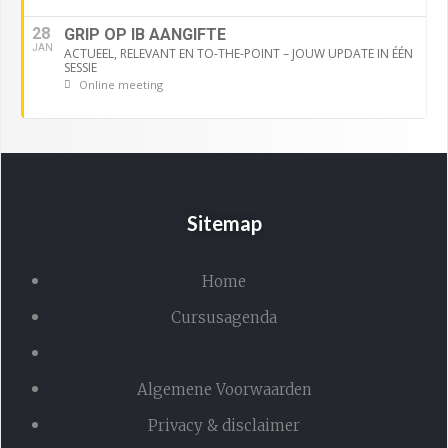
28
GRIP OP IB AANGIFTE
JAN
ACTUEEL, RELEVANT EN TO-THE-POINT – JOUW UPDATE IN ÉÉN
SESSIE
Online meeting
Sitemap
Home
Cursusagenda
Algemene Voorwaarden
Privacy & disclaimer