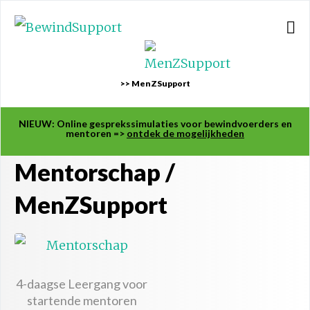
>> MenZSupport
NIEUW: Online gesprekssimulaties voor bewindvoerders en
mentoren =>
ontdek de mogelijkheden
Mentorschap /
MenZSupport
4-daagse Leergang voor
startende mentoren