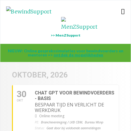
>> MenZSupport
NIEUW: Online gesprekssimulaties voor bewindvoerders en
mentoren =>
ontdek de mogelijkheden
OKTOBER, 2026
30
CHAT GPT VOOR BEWINDVOERDERS
- BASIS
OKT
BESPAAR TIJD EN VERLICHT DE
WERKDRUK
Online meeting
PE:
Branchevereniging / LKB CBM,
Bureau Wsnp
Status:
Gaat door bij voldoende aanmeldingen