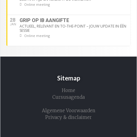
Online meeting
28
GRIP OP IB AANGIFTE
JAN
ACTUEEL, RELEVANT EN TO-THE-POINT – JOUW UPDATE IN ÉÉN
SESSIE
Online meeting
Sitemap
Home
Cursusagenda
Algemene Voorwaarden
Privacy & disclaimer