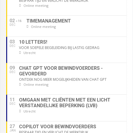
BESPAAR TIJD EN VERLICHT DE WERKDRUK
Online meeting
02
TIMEMANAGEMENT
16
DEC
Online meeting
03
10 LETTERS!
DEC
VOOR SOEPELE BEGELEIDING BIJ LASTIG GEDRAG
Utrecht
09
CHAT GPT VOOR BEWINDVOERDERS -
DEC
GEVORDERD
ONTDEK NOG MEER MOGELIJKHEDEN VAN CHAT GPT
Online meeting
11
OMGAAN MET CLIËNTEN MET EEN LICHT
DEC
VERSTANDELIJKE BEPERKING (LVB)
Utrecht
27
COPILOT VOOR BEWINDVOERDERS
JAN
BESPAAR TIJD EN VERLICHT DE WERKDRUK