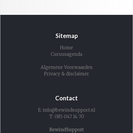
Sitemap
Home
Cursusagenda
Algemene Voorwaarden
Privacy & disclaimer
Contact
E: info@bewindsupport.nl
T: 085 047 14 70
BewindSupport