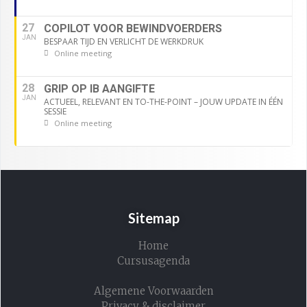
27
COPILOT VOOR BEWINDVOERDERS
JAN
BESPAAR TIJD EN VERLICHT DE WERKDRUK
Online meeting
28
GRIP OP IB AANGIFTE
JAN
ACTUEEL, RELEVANT EN TO-THE-POINT – JOUW UPDATE IN ÉÉN
SESSIE
Online meeting
Sitemap
Home
Cursusagenda
Algemene Voorwaarden
Privacy & disclaimer