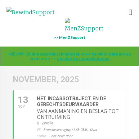
>> MenZSupport
NIEUW: Online gesprekssimulaties voor bewindvoerders en
mentoren =>
ontdek de mogelijkheden
NOVEMBER, 2025
13
HET INCASSOTRAJECT EN DE
GERECHTSDEURWAARDER
NOV
VAN AANMANING EN BESLAG TOT
ONTRUIMING
Zwolle
PE:
Branchevereniging / LKB CBM,
Kiwa
Status:
Gaat zeker door