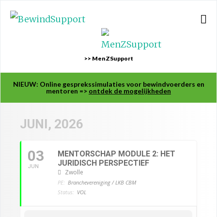
>> MenZSupport
NIEUW: Online gesprekssimulaties voor bewindvoerders en
mentoren =>
ontdek de mogelijkheden
JUNI, 2026
03
MENTORSCHAP MODULE 2: HET
JURIDISCH PERSPECTIEF
JUN
Zwolle
PE:
Branchevereniging / LKB CBM
Status:
VOL