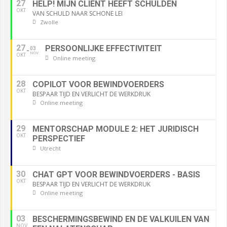
27
HELP! MIJN CLIËNT HEEFT SCHULDEN
OKT
VAN SCHULD NAAR SCHONE LEI
Zwolle
27
PERSOONLIJKE EFFECTIVITEIT
03
NOV
OKT
Online meeting
28
COPILOT VOOR BEWINDVOERDERS
OKT
BESPAAR TIJD EN VERLICHT DE WERKDRUK
Online meeting
29
MENTORSCHAP MODULE 2: HET JURIDISCH
OKT
PERSPECTIEF
Utrecht
30
CHAT GPT VOOR BEWINDVOERDERS - BASIS
OKT
BESPAAR TIJD EN VERLICHT DE WERKDRUK
Online meeting
03
BESCHERMINGSBEWIND EN DE VALKUILEN VAN
NOV