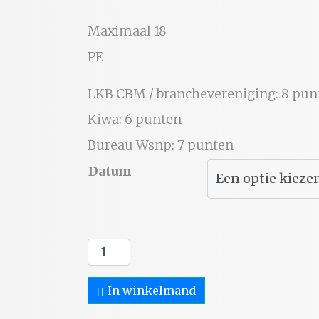
Maximaal 18
PE
LKB CBM / branchevereniging: 8 pun
Kiwa: 6 punten
Bureau Wsnp: 7 punten
Datum
Beschermingsbewind
en
In winkelmand
de