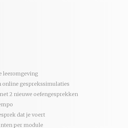
ne leeromgeving
n online gesprekssimulaties
 met 2 nieuwe oefengesprekken
tempo
sprek dat je voert
punten per module