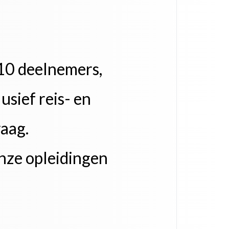
 10 deelnemers,
usief reis- en
aag.​
nze opleidingen