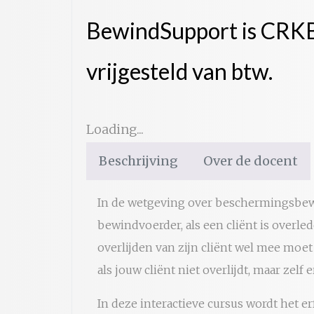
valkuilen
BewindSupport is CRKBO
van
een
vrijgesteld van btw.
nalatenschap
aantal
Loading...
Beschrijving
Over de docent
In de wetgeving over beschermingsbewi
bewindvoerder, als een cliënt is overle
overlijden van zijn cliënt wel mee moet
als jouw cliënt niet overlijdt, maar zelf 
In deze interactieve cursus wordt het e