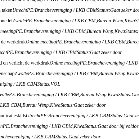
 taken
Utrecht
PE:
Branchevereniging / LKB CBM
Status:
Gaat zeker do
one lei
Zwolle
PE:
Branchevereniging / LKB CBM,
Bureau Wsnp,
Kiwa
St
 meeting
PE:
Branchevereniging / LKB CBM,
Bureau Wsnp,
Kiwa
Status:
ht de werkdruk
Online meeting
PE:
Branchevereniging / LKB CBM,
Burea
echt
PE:
Branchevereniging / LKB CBM
Status:
Gaat zeker door
jd en verlicht de werkdruk
Online meeting
PE:
Branchevereniging / LK
enschap
Zwolle
PE:
Branchevereniging / LKB CBM,
Bureau Wsnp,
Kiwa
eniging / LKB CBM
Status:
VOL
wolle
PE:
Branchevereniging / LKB CBM,
Bureau Wsnp,
Kiwa
Status:
Gaa
/ LKB CBM,
Bureau Wsnp,
Kiwa
Status:
Gaat zeker door
nicatieskills
Utrecht
PE:
Branchevereniging / LKB CBM
Status:
Gaat ze
en
PE:
Branchevereniging / LKB CBM,
Kiwa
Status:
Gaat door bij voldo
anchevereniging / LKB CBM
Status:
Gaat zeker door