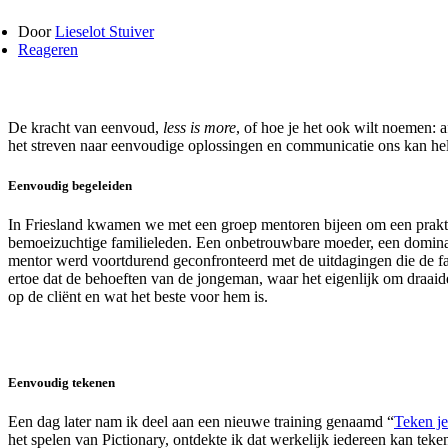
Door
Lieselot Stuiver
Reageren
De kracht van eenvoud,
less is more
, of hoe je het ook wilt noemen:
het streven naar eenvoudige oplossingen en communicatie ons kan help
Eenvoudig begeleiden
In Friesland kwamen we met een groep mentoren bijeen om een prakt
bemoeizuchtige familieleden. Een onbetrouwbare moeder, een dominant
mentor werd voortdurend geconfronteerd met de uitdagingen die de fam
ertoe dat de behoeften van de jongeman, waar het eigenlijk om draaide
op de cliënt en wat het beste voor hem is.
Eenvoudig tekenen
Een dag later nam ik deel aan een nieuwe training genaamd “
Teken je
het spelen van Pictionary, ontdekte ik dat werkelijk iedereen kan teken