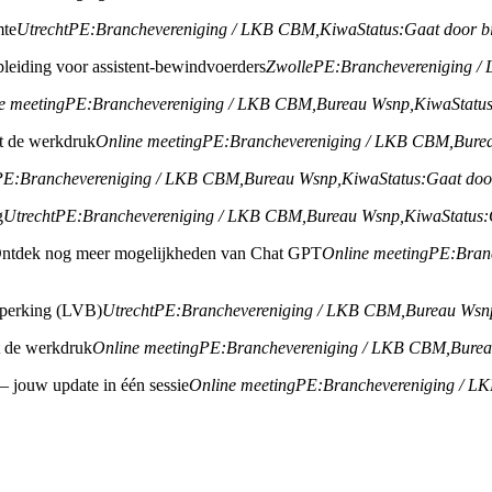
mte
Utrecht
PE:
Branchevereniging / LKB CBM,
Kiwa
Status:
Gaat door b
leiding voor assistent-bewindvoerders
Zwolle
PE:
Branchevereniging 
e meeting
PE:
Branchevereniging / LKB CBM,
Bureau Wsnp,
Kiwa
Status
ht de werkdruk
Online meeting
PE:
Branchevereniging / LKB CBM,
Bure
PE:
Branchevereniging / LKB CBM,
Bureau Wsnp,
Kiwa
Status:
Gaat doo
g
Utrecht
PE:
Branchevereniging / LKB CBM,
Bureau Wsnp,
Kiwa
Status:
ntdek nog meer mogelijkheden van Chat GPT
Online meeting
PE:
Bran
beperking (LVB)
Utrecht
PE:
Branchevereniging / LKB CBM,
Bureau Wsn
ht de werkdruk
Online meeting
PE:
Branchevereniging / LKB CBM,
Bure
 – jouw update in één sessie
Online meeting
PE:
Branchevereniging / L