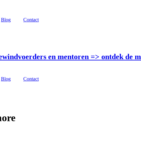
Blog
Contact
bewindvoerders en mentoren =>
ontdek de m
Blog
Contact
more