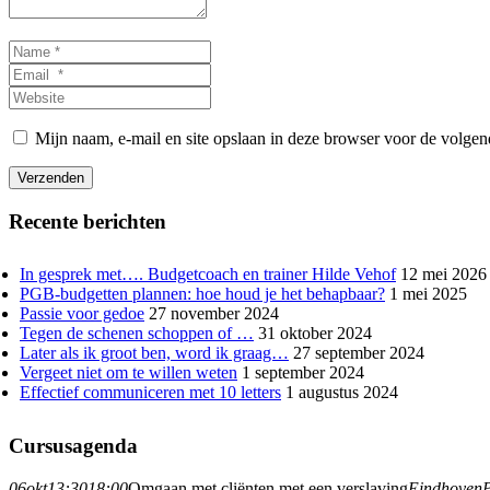
Name
*
Email
*
Website
Mijn naam, e-mail en site opslaan in deze browser voor de volgend
Verzenden
Recente berichten
In gesprek met…. Budgetcoach en trainer Hilde Vehof
12 mei 2026
PGB-budgetten plannen: hoe houd je het behapbaar?
1 mei 2025
Passie voor gedoe
27 november 2024
Tegen de schenen schoppen of …
31 oktober 2024
Later als ik groot ben, word ik graag…
27 september 2024
Vergeet niet om te willen weten
1 september 2024
Effectief communiceren met 10 letters
1 augustus 2024
Cursusagenda
06
okt
13:30
18:00
Omgaan met cliënten met een verslaving
Eindhoven