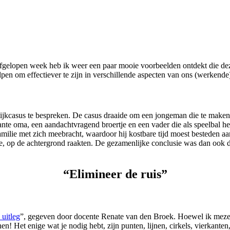
 afgelopen week heb ik weer een paar mooie voorbeelden ontdekt die d
en om effectiever te zijn in verschillende aspecten van ons (werkende)
ijkcasus te bespreken. De casus draaide om een jongeman die te make
e oma, een aandachtvragend broertje en een vader die als speelbal he
ilie met zich meebracht, waardoor hij kostbare tijd moest besteden aan
, op de achtergrond raakten. De gezamenlijke conclusie was dan ook duid
“Elimineer de ruis”
 uitleg
”, gegeven door docente Renate van den Broek. Hoewel ik mezelf
en! Het enige wat je nodig hebt, zijn punten, lijnen, cirkels, vierkanten