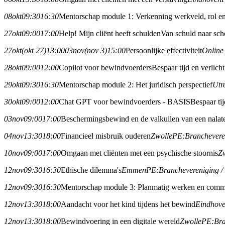
08
okt
09:30
16:30
Mentorschap module 1: Verkenning werkveld, rol en
27
okt
09:00
17:00
Help! Mijn cliënt heeft schulden
Van schuld naar sch
27
okt
(okt 27)
13:00
03
nov
(nov 3)
15:00
Persoonlijke effectiviteit
Online
28
okt
09:00
12:00
Copilot voor bewindvoerders
Bespaar tijd en verlic
29
okt
09:30
16:30
Mentorschap module 2: Het juridisch perspectief
Utr
30
okt
09:00
12:00
Chat GPT voor bewindvoerders - BASIS
Bespaar ti
03
nov
09:00
17:00
Beschermingsbewind en de valkuilen van een nalat
04
nov
13:30
18:00
Financieel misbruik ouderen
Zwolle
PE:
Branchever
10
nov
09:00
17:00
Omgaan met cliënten met een psychische stoornis
Z
12
nov
09:30
16:30
Ethische dilemma's
Emmen
PE:
Branchevereniging 
12
nov
09:30
16:30
Mentorschap module 3: Planmatig werken en commu
12
nov
13:30
18:00
Aandacht voor het kind tijdens het bewind
Eindhov
12
nov
13:30
18:00
Bewindvoering in een digitale wereld
Zwolle
PE:
Br