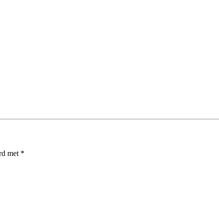
erd met
*