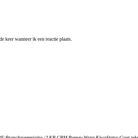
e keer wanneer ik een reactie plaats.
PE:
Branchevereniging / LKB CBM,
Bureau Wsnp,
Kiwa
Status:
Gaat zek