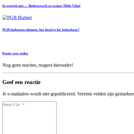
In gesprek met…. Budgetcoach en trainer Hilde Vehof
PGB-budgetten plannen: hoe houd je het behapbaar?
Passie voor gedoe
Nog geen reacties, reageer hieronder!
Geef een reactie
Je e-mailadres wordt niet gepubliceerd.
Vereiste velden zijn gemarke
Reactie
*