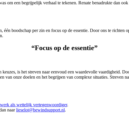
was om een begrijpelijk verhaal te tekenen. Renate benadrukte dan ook k
, één boodschap per zin en focus op de essentie. Door ons te richten
n.
“Focus op de essentie”
keuzes, is het streven naar eenvoud een waardevolle vaardigheid. Door 
ken van onze doelen en het begrijpen van complexe situaties. Streven 
 werk als wettelijk vertegenwoordiger
.
l dan naar
lieselot@bewindsupport.nl
.