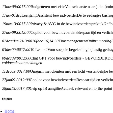
13
nov
09:00
17:00
Budgetteren met visie
Van schaarste naar (adem)rui
17
nov
01
dec
Leergang Assistent-bewindvoerder
Dé tweedaagse basisop
19
nov
13:00
17:30
Privacy & AVG in de bewindvoerderspraktijk
Onlin
27
nov
09:00
12:00
Copilot voor bewindvoerders
Bespaar tijd en verlic
02
dec
(dec 2)
13:00
16
(dec 16)
14:30
Timemanagement
Online meeting
03
dec
09:00
17:00
10 Letters!
Voor soepele begeleiding bij lastig gedra
09
dec
09:00
12:00
Chat GPT voor bewindvoerders - GEVORDERD
O
voldoende aanmeldingen
11
dec
09:00
17:00
Omgaan met cliënten met een licht verstandelijke 
27
jan
09:00
12:00
Copilot voor bewindvoerders
Bespaar tijd en verlic
28
jan
13:00
17:30
Grip op IB aangifte
Actueel, relevant en to-the-point
Sitemap
Home