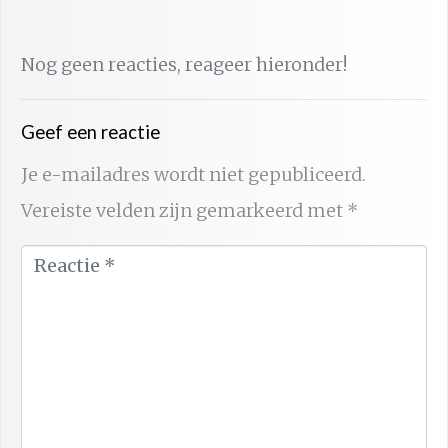
Nog geen reacties, reageer hieronder!
Geef een reactie
Je e-mailadres wordt niet gepubliceerd.
Vereiste velden zijn gemarkeerd met
*
R
e
a
c
t
i