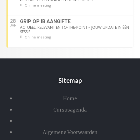
Online meeting
28
GRIP OP IB AANGIFTE
JAN
ACTUEEL, RELEVANT EN TO-THE-POINT – JOUW UPDATE IN ÉÉN
SESSIE
Online meeting
Sitemap
Home
Cursusagenda
Algemene Voorwaarden