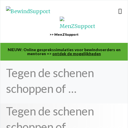
>> MenZSupport
NIEUW: Online gesprekssimulaties voor bewindvoerders en
mentoren =>
ontdek de mogelijkheden
Tegen de schenen
schoppen of …
Tegen de schenen
schoppen of …