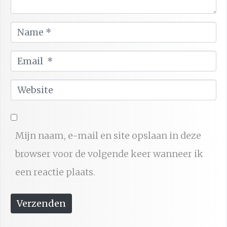
e
N
*
a
E
m
m
e
W
a
*
e
i
b
l
Mijn naam, e-mail en site opslaan in deze
s
*
browser voor de volgende keer wanneer ik
i
een reactie plaats.
t
e
Verzenden