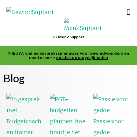
>> MenZSupport
NIEUW: Online gesprekssimulaties voor bewindvoerders en
mentoren =>
ontdek de mogelijkheden
Blog
Passie voor
gedoe