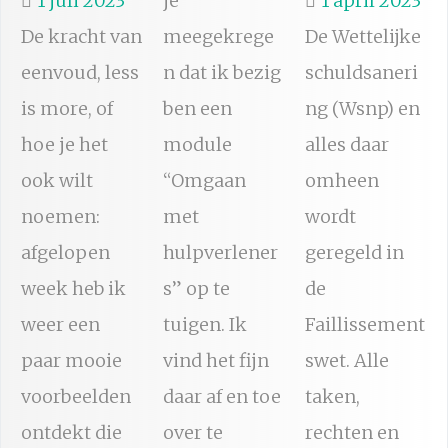
1 juli 2023
je
1 april 2023
De kracht van
meegekrege
De Wettelijke
eenvoud, less
n dat ik bezig
schuldsaneri
is more, of
ben een
ng (Wsnp) en
hoe je het
module
alles daar
ook wilt
“Omgaan
omheen
noemen:
met
wordt
afgelopen
hulpverlener
geregeld in
week heb ik
s” op te
de
weer een
tuigen. Ik
Faillissement
paar mooie
vind het fijn
swet. Alle
voorbeelden
daar af en toe
taken,
ontdekt die
over te
rechten en