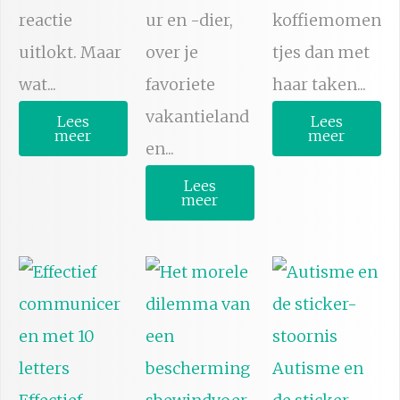
reactie
ur en -dier,
koffiemomen
uitlokt. Maar
over je
tjes dan met
wat...
favoriete
haar taken...
vakantieland
Lees
Lees
meer
meer
en...
Lees
meer
Autisme en