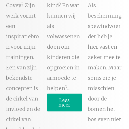
Covey? Zijn
kind? En wat
Als
werk vormt
kunnen wij
bescherming
een
als
sbewindvoer
inspiratiebro
volwassenen
der heb je
n voor mijn
doen om
hier vast en
trainingen.
kinderen die
zeker mee te
Een van zijn
opgroeien in
maken. Maar
bekendste
armoede te
soms zie je
concepten is
helpen?...
misschien
de cirkel van
door de
Lees
meer
invloed en de
bomen het
cirkel van
bos even niet