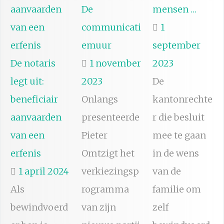
De
mensen …
communicati
1
emuur
september
De notaris
1 november
2023
legt uit:
2023
De
beneficiair
Onlangs
kantonrechte
aanvaarden
presenteerde
r die besluit
van een
Pieter
mee te gaan
erfenis
Omtzigt het
in de wens
1 april 2024
verkiezingsp
van de
Als
rogramma
familie om
bewindvoerd
van zijn
zelf