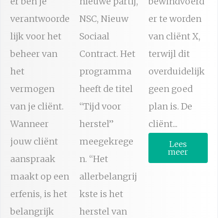
er ben je
nieuwe partij,
bewindvoerd
verantwoorde
NSC, Nieuw
er te worden
lijk voor het
Sociaal
van cliënt X,
beheer van
Contract. Het
terwijl dit
het
programma
overduidelijk
vermogen
heeft de titel
geen goed
van je cliënt.
“Tijd voor
plan is. De
Wanneer
herstel”
cliënt...
jouw cliënt
meegekrege
Lees
meer
aanspraak
n. “Het
maakt op een
allerbelangrij
erfenis, is het
kste is het
belangrijk
herstel van