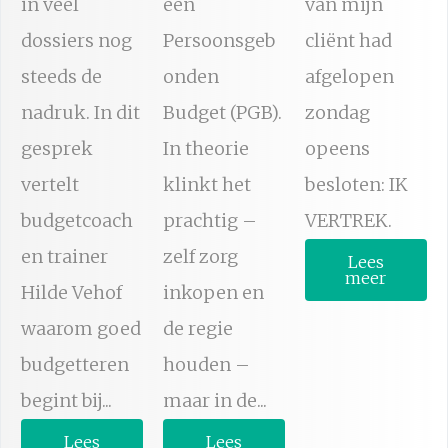
in veel
een
van mijn
dossiers nog
Persoonsgeb
cliënt had
steeds de
onden
afgelopen
nadruk. In dit
Budget (PGB).
zondag
gesprek
In theorie
opeens
vertelt
klinkt het
besloten: IK
budgetcoach
prachtig –
VERTREK.
en trainer
zelf zorg
Lees
meer
Hilde Vehof
inkopen en
waarom goed
de regie
budgetteren
houden –
begint bij...
maar in de...
Lees
Lees