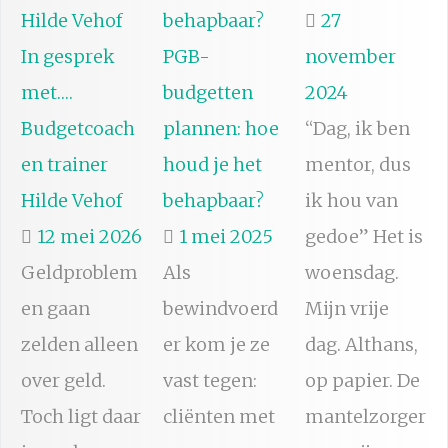
27
In gesprek
PGB-
november
met….
budgetten
2024
Budgetcoach
plannen: hoe
“Dag, ik ben
en trainer
houd je het
mentor, dus
Hilde Vehof
behapbaar?
ik hou van
12 mei 2026
1 mei 2025
gedoe” Het is
Geldproblem
Als
woensdag.
en gaan
bewindvoerd
Mijn vrije
zelden alleen
er kom je ze
dag. Althans,
over geld.
vast tegen:
op papier. De
Toch ligt daar
cliënten met
mantelzorger