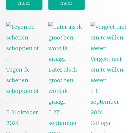
meer
meer
Vergeet niet
Tegen de
Later als ik
om te willen
schenen
groot ben,
weten
schoppen of
word ik
1
…
graag…
september
31 oktober
27
2024
2024
september
Collega