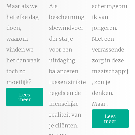
Maar als we
Als
schermgebru
het elke dag
bescherming
ik van
doen,
sbewindvoer
jongeren.
waarom
der sta je
Niet een
vinden we
voor een
verrassende
het dan vaak
uitdaging:
zorg in deze
toch zo
balanceren
maatschappij
moeilijk?
tussen strikte
, zou je
regels en de
denken.
Lees
meer
menselijke
Maar...
realiteit van
Lees
meer
je cliënten.