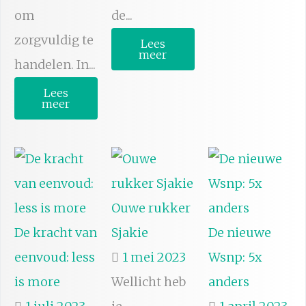
om
de...
zorgvuldig te
Lees
meer
handelen. In...
Lees
meer
Ouwe rukker
De kracht van
Sjakie
De nieuwe
eenvoud: less
1 mei 2023
Wsnp: 5x
is more
Wellicht heb
anders