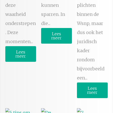
deze
kunnen
plichten
waarheid
sparren. In
binnen de
onderstrepen
die...
Wsnp, maar
. Deze
dus ook het
Lees
meer
momenten...
juridisch
kader
Lees
meer
rondom
bijvoorbeeld
een...
Lees
meer