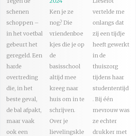
Tegen de
2024
Lieselot
schenen
Ken je ze
vertelde me
schoppen –
nog? Die
onlangs dat
in het voetbal
vriendenboe
zij een tijdje
gebeurt het
kjes die je op
heeft gewerkt
geregeld. Een
de
in de
harde
basisschool
thuiszorg
overtreding
altijd mee
tijdens haar
die, in het
kreeg naar
studententijd
beste geval,
huis om in te
. Bij één
de bal afpakt,
schrijven.
mevrouw was
maar vaak
Over je
ze echter
ook een
lievelingskle
drukker met