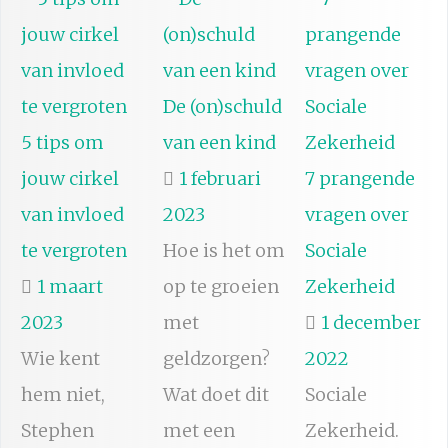
De (on)schuld
5 tips om
van een kind
jouw cirkel
1 februari
7 prangende
van invloed
2023
vragen over
te vergroten
Hoe is het om
Sociale
1 maart
op te groeien
Zekerheid
2023
met
1 december
Wie kent
geldzorgen?
2022
hem niet,
Wat doet dit
Sociale
Stephen
met een
Zekerheid.