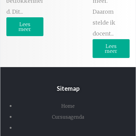
betrokkenhei
meer.
d. Dit...
Daarom
stelde ik
Lees
meer
docent...
Lees
meer
Sitemap
Home
Cursusagenda