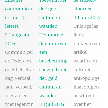
Effectief
de sticker-
communicer
stoornis
en met 10
1 juni 2024
letters
Onlangs las
1 augustus
Het morele
ik op
2024
dilemma van
LinkedIn een
Communicer
een
artikel
en. Iedereen
bescherming
waarin een
doet het, elke
sbewindvoer
cultureel
dag. Verbaal,
der: geld,
antropologe
non-verbaal,
cultuur en
haar zorgen
met zin en
waarden
beschreef
met tegenzin.
1 juli 2024
over het