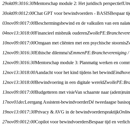
29
okt
09:30
16:30
Mentorschap module 2: Het juridisch perspectief
Utr
30
okt
09:00
12:00
Chat GPT voor bewindvoerders - BASIS
Bespaar ti
03
nov
09:00
17:00
Beschermingsbewind en de valkuilen van een nalat
04
nov
13:30
18:00
Financieel misbruik ouderen
Zwolle
PE:
Branchever
10
nov
09:00
17:00
Omgaan met cliënten met een psychische stoornis
Z
12
nov
09:30
16:30
Ethische dilemma's
Emmen
PE:
Branchevereniging 
12
nov
09:30
16:30
Mentorschap module 3: Planmatig werken en commu
12
nov
13:30
18:00
Aandacht voor het kind tijdens het bewind
Eindhov
12
nov
13:30
18:00
Bewindvoering in een digitale wereld
Zwolle
PE:
Br
13
nov
09:00
17:00
Budgetteren met visie
Van schaarste naar (adem)rui
17
nov
01
dec
Leergang Assistent-bewindvoerder
Dé tweedaagse basisop
19
nov
13:00
17:30
Privacy & AVG in de bewindvoerderspraktijk
Onlin
27
nov
09:00
12:00
Copilot voor bewindvoerders
Bespaar tijd en verlic