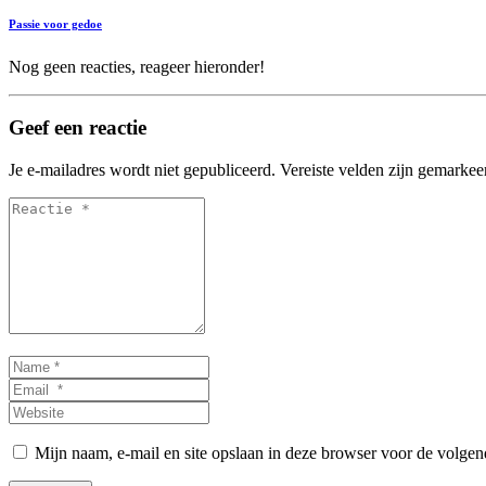
Passie voor gedoe
Nog geen reacties, reageer hieronder!
Geef een reactie
Je e-mailadres wordt niet gepubliceerd.
Vereiste velden zijn gemarke
Reactie
*
Name
*
Email
*
Website
Mijn naam, e-mail en site opslaan in deze browser voor de volgend