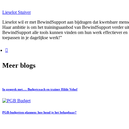
Lieselot Stuiver
Lieselot wil er met BewindSupport aan bijdragen dat kwetsbare mense
Haar ambitie is om het trainingsaanbod van BewindSupport verder uit 
BewindSupport alle tools kunnen vinden om hun werk effectiever en m
toepassen in je dagelijkse werk!”
Meer blogs
In gesprek met…. Budgetcoach en trainer Hilde Vehof
PGB-budgetten plannen: hoe houd je het behapbaar?