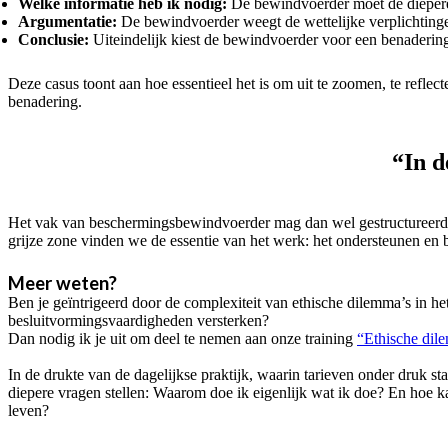
Welke informatie heb ik nodig:
De bewindvoerder moet de diepere 
Argumentatie:
De bewindvoerder weegt de wettelijke verplichtingen 
Conclusie:
Uiteindelijk kiest de bewindvoerder voor een benadering d
Deze casus toont aan hoe essentieel het is om uit te zoomen, te reflect
benadering.
“In d
Het vak van beschermingsbewindvoerder mag dan wel gestructureerd lij
grijze zone vinden we de essentie van het werk: het ondersteunen en
Meer weten?
Ben je geïntrigeerd door de complexiteit van ethische dilemma’s in h
besluitvormingsvaardigheden versterken?
Dan nodig ik je uit om deel te nemen aan onze training
“Ethische dil
In de drukte van de dagelijkse praktijk, waarin tarieven onder druk st
diepere vragen stellen: Waarom doe ik eigenlijk wat ik doe? En hoe k
leven?