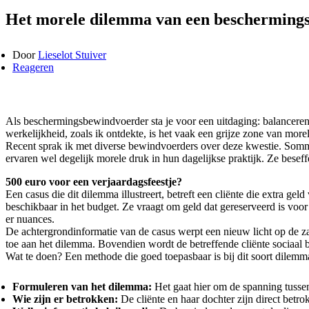
Het morele dilemma van een beschermings
Door
Lieselot Stuiver
Reageren
Als beschermingsbewindvoerder sta je voor een uitdaging: balanceren tu
werkelijkheid, zoals ik ontdekte, is het vaak een grijze zone van mor
Recent sprak ik met diverse bewindvoerders over deze kwestie. Sommig
ervaren wel degelijk morele druk in hun dagelijkse praktijk. Ze bese
500 euro voor een verjaardagsfeestje?
Een casus die dit dilemma illustreert, betreft een cliënte die extra gel
beschikbaar in het budget. Ze vraagt om geld dat gereserveerd is voor
er nuances.
De achtergrondinformatie van de casus werpt een nieuw licht op de za
toe aan het dilemma. Bovendien wordt de betreffende cliënte sociaal b
Wat te doen? Een methode die goed toepasbaar is bij dit soort dilemma’s
Formuleren van het dilemma:
Het gaat hier om de spanning tussen
Wie zijn er betrokken:
De cliënte en haar dochter zijn direct betr