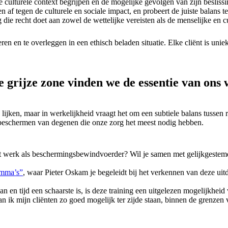
culturele context begrijpen en de mogelijke gevolgen van zijn besliss
af tegen de culturele en sociale impact, en probeert de juiste balans t
ie recht doet aan zowel de wettelijke vereisten als de menselijke en cu
eren en te overleggen in een ethisch beladen situatie. Elke cliënt is un
e grijze zone vinden we de essentie van ons
ken, maar in werkelijkheid vraagt het om een subtiele balans tussen re
 beschermen van degenen die onze zorg het meest nodig hebben.
et werk als beschermingsbewindvoerder? Wil je samen met gelijkgestemde
emma’s”
, waar Pieter Oskam je begeleidt bij het verkennen van deze ui
aan en tijd een schaarste is, is deze training een uitgelezen mogelijkhe
an ik mijn cliënten zo goed mogelijk ter zijde staan, binnen de grenzen