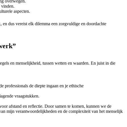
ing overwegen.
e vinden.
lturele aspecten.
iek, en dus vereist elk dilemma een zorgvuldige en doordachte
 werk”
gels en menselijkheid, tussen wetten en waarden. En juist in die
 professionals de diepte ingaan en je ethische
tdagende vraagstukken.
id voor afstand en reflectie. Door samen te komen, kunnen we de
 van mijn verantwoordelijkheden en de complexiteit van het menselijk