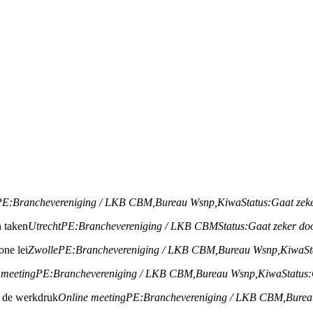
PE:
Branchevereniging / LKB CBM,
Bureau Wsnp,
Kiwa
Status:
Gaat zek
 taken
Utrecht
PE:
Branchevereniging / LKB CBM
Status:
Gaat zeker do
one lei
Zwolle
PE:
Branchevereniging / LKB CBM,
Bureau Wsnp,
Kiwa
St
 meeting
PE:
Branchevereniging / LKB CBM,
Bureau Wsnp,
Kiwa
Status:
ht de werkdruk
Online meeting
PE:
Branchevereniging / LKB CBM,
Burea