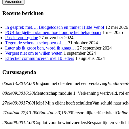
Verzenden
Recente berichten
In gesprek met…. Budgetcoach en trainer Hilde Vehof
12 mei 2026
PGB-budgetten plannen: hoe houd je het behapbaar?
1 mei 2025
Passie voor gedoe
27 november 2024
Tegen de schenen schoppen of …
31 oktober 2024
Later als ik groot ben, word ik graag…
27 september 2024
Vergeet niet om te willen weten
1 september 2024
Effectief communiceren met 10 letters
1 augustus 2024
Cursusagenda
06
okt
13:30
18:00
Omgaan met cliënten met een verslaving
Eindhoven
08
okt
09:30
16:30
Mentorschap module 1: Verkenning werkveld, rol en
27
okt
09:00
17:00
Help! Mijn cliënt heeft schulden
Van schuld naar sch
27
okt
(okt 27)
13:00
03
nov
(nov 3)
15:00
Persoonlijke effectiviteit
Online
28
okt
09:00
12:00
Copilot voor bewindvoerders
Bespaar tijd en verlic