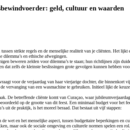
bewindvoerder: geld, cultuur en waarden
ssen strikte regels en de menselijke realiteit van je cliënten. Het lijk
ele dilemma’s en ethische afwegingen.
en beweren zelden voor dilemma’s te staan; hun richtlijnen zijn duide
ffen dat zelfs de kleinste beslissingen grote gevolgen kunnen hebben v
d vraagt voor de verjaardag van haar vierjarige dochter, die binnenkort vi
 de vervanging van een wasmachine te gebruiken. Initieel lijkt de keuz
ak. De betreffende cliënte komt van Curaçao, waar jubileumverjaardage
eoordeeld op de grootte van dit feest. Een minimaal budget voor het fee
 uit de praktijk, is het moreel beraad. Dat bestaat uit vijf stappen:
 de wet en het menselijke aspect, tussen budgettaire beperkingen en cu
okken, maar ook de sociale omgeving en culturele normen spelen een rol