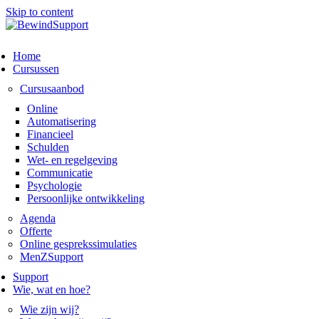
Skip to content
Home
Cursussen
Cursusaanbod
Online
Automatisering
Financieel
Schulden
Wet- en regelgeving
Communicatie
Psychologie
Persoonlijke ontwikkeling
Agenda
Offerte
Online gesprekssimulaties
MenZSupport
Support
Wie, wat en hoe?
Wie zijn wij?