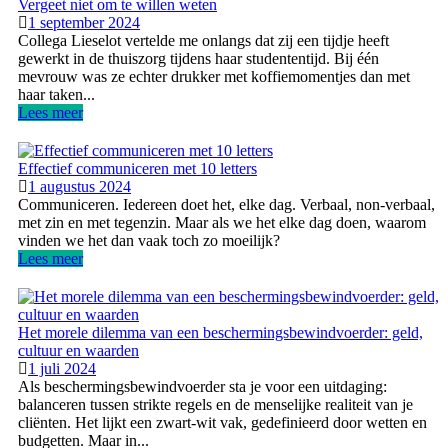
Vergeet niet om te willen weten
1 september 2024
Collega Lieselot vertelde me onlangs dat zij een tijdje heeft
gewerkt in de thuiszorg tijdens haar studententijd. Bij één
mevrouw was ze echter drukker met koffiemomentjes dan met
haar taken...
Lees meer
Effectief communiceren met 10 letters
1 augustus 2024
Communiceren. Iedereen doet het, elke dag. Verbaal, non-verbaal,
met zin en met tegenzin. Maar als we het elke dag doen, waarom
vinden we het dan vaak toch zo moeilijk?
Lees meer
Het morele dilemma van een beschermingsbewindvoerder: geld,
cultuur en waarden
1 juli 2024
Als beschermingsbewindvoerder sta je voor een uitdaging:
balanceren tussen strikte regels en de menselijke realiteit van je
cliënten. Het lijkt een zwart-wit vak, gedefinieerd door wetten en
budgetten. Maar in...