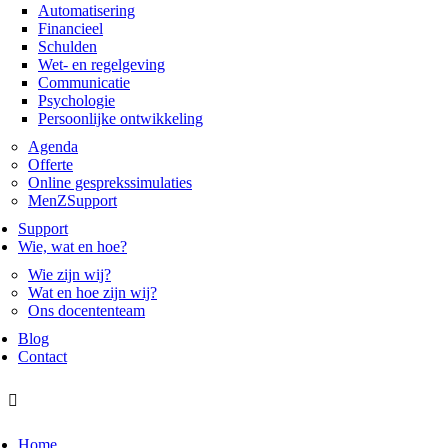
Automatisering
Financieel
Schulden
Wet- en regelgeving
Communicatie
Psychologie
Persoonlijke ontwikkeling
Agenda
Offerte
Online gesprekssimulaties
MenZSupport
Support
Wie, wat en hoe?
Wie zijn wij?
Wat en hoe zijn wij?
Ons docententeam
Blog
Contact
Home