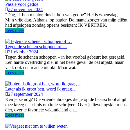
Passie voor gedoe
27 november 2024
“Dag, ik ben mentor, dus ik hou van gedoe” Het is woensdag.
Mijn vrije dag. Althans, op papier. De mantelzorger van mijn cliënt
had afgelopen zondag opeens besloten: IK VERTREK.
Lees meer
Tegen de schenen schoppen of …
31 oktober 2024
Tegen de schenen schoppen – in het voetbal gebeurt het geregeld.
Een harde overtreding die, in het beste geval, de bal afpakt, maar
vaak ook een reactie uitlokt. Maar wat...
Lees meer
Later als ik groot ben, word ik graag…
27 september 2024
Ken je ze nog? Die vriendenboekjes die je op de basisschool altijd
mee kreeg naar huis om in te schrijven. Over je lievelingskleur en -
dier, over je favoriete vakantieland en...
Lees meer