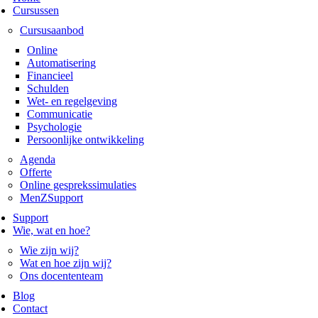
Cursussen
Cursusaanbod
Online
Automatisering
Financieel
Schulden
Wet- en regelgeving
Communicatie
Psychologie
Persoonlijke ontwikkeling
Agenda
Offerte
Online gesprekssimulaties
MenZSupport
Support
Wie, wat en hoe?
Wie zijn wij?
Wat en hoe zijn wij?
Ons docententeam
Blog
Contact