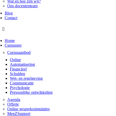
Wat en hoe zijn wij?
Ons docententeam
Blog
Contact
Home
Cursussen
Cursusaanbod
Online
Automatisering
Financieel
Schulden
Wet- en regelgeving
Communicatie
Psychologie
Persoonlijke ontwikkeling
Agenda
Offerte
Online gesprekssimulaties
MenZSupport