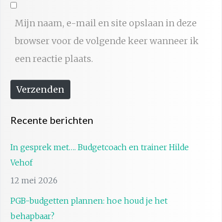
i
b
l
Mijn naam, e-mail en site opslaan in deze
s
*
browser voor de volgende keer wanneer ik
i
een reactie plaats.
t
e
Verzenden
Recente berichten
In gesprek met…. Budgetcoach en trainer Hilde
Vehof
12 mei 2026
PGB-budgetten plannen: hoe houd je het
behapbaar?