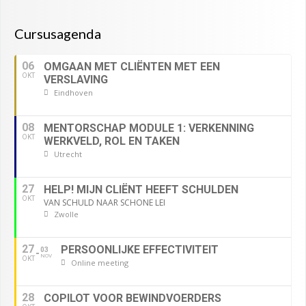
Cursusagenda
06
OMGAAN MET CLIËNTEN MET EEN
OKT
VERSLAVING
Eindhoven
08
MENTORSCHAP MODULE 1: VERKENNING
OKT
WERKVELD, ROL EN TAKEN
Utrecht
27
HELP! MIJN CLIËNT HEEFT SCHULDEN
OKT
VAN SCHULD NAAR SCHONE LEI
Zwolle
27
PERSOONLIJKE EFFECTIVITEIT
03
NOV
OKT
Online meeting
28
COPILOT VOOR BEWINDVOERDERS