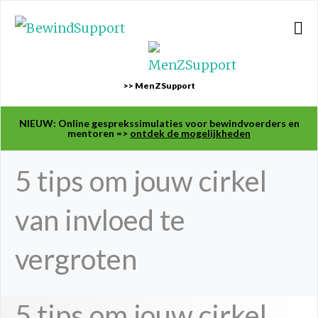
>> MenZSupport
NIEUW: Online gesprekssimulaties voor bewindvoerders en
mentoren =>
ontdek de mogelijkheden
5 tips om jouw cirkel
van invloed te
vergroten
5 tips om jouw cirkel