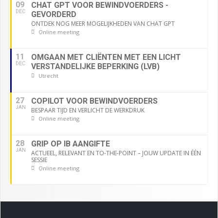
09
CHAT GPT VOOR BEWINDVOERDERS -
DEC
GEVORDERD
ONTDEK NOG MEER MOGELIJKHEDEN VAN CHAT GPT
Online meeting
11
OMGAAN MET CLIËNTEN MET EEN LICHT
DEC
VERSTANDELIJKE BEPERKING (LVB)
Utrecht
27
COPILOT VOOR BEWINDVOERDERS
JAN
BESPAAR TIJD EN VERLICHT DE WERKDRUK
Online meeting
28
GRIP OP IB AANGIFTE
JAN
ACTUEEL, RELEVANT EN TO-THE-POINT – JOUW UPDATE IN ÉÉN
SESSIE
Online meeting