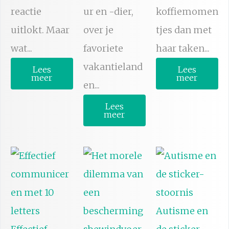
reactie
ur en -dier,
koffiemomen
uitlokt. Maar
over je
tjes dan met
wat...
favoriete
haar taken...
vakantieland
Lees
Lees
meer
meer
en...
Lees
meer
Autisme en