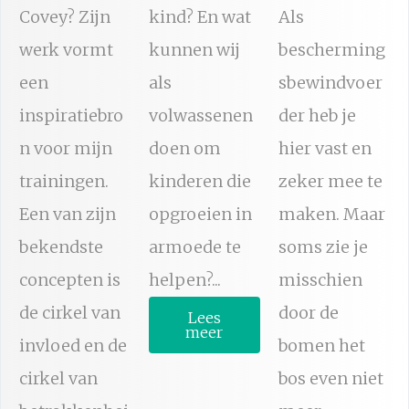
Covey? Zijn
kind? En wat
Als
werk vormt
kunnen wij
bescherming
een
als
sbewindvoer
inspiratiebro
volwassenen
der heb je
n voor mijn
doen om
hier vast en
trainingen.
kinderen die
zeker mee te
Een van zijn
opgroeien in
maken. Maar
bekendste
armoede te
soms zie je
concepten is
helpen?...
misschien
de cirkel van
door de
Lees
meer
invloed en de
bomen het
cirkel van
bos even niet