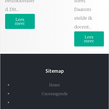
betrokkenhei
meer.
d. Dit...
Daarom
stelde ik
Lees
meer
docent...
Lees
meer
Sitemap
Home
Cursusagenda