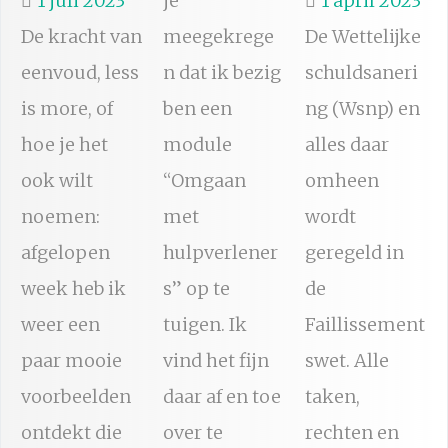
1 juli 2023
je
1 april 2023
De kracht van
meegekrege
De Wettelijke
eenvoud, less
n dat ik bezig
schuldsaneri
is more, of
ben een
ng (Wsnp) en
hoe je het
module
alles daar
ook wilt
“Omgaan
omheen
noemen:
met
wordt
afgelopen
hulpverlener
geregeld in
week heb ik
s” op te
de
weer een
tuigen. Ik
Faillissement
paar mooie
vind het fijn
swet. Alle
voorbeelden
daar af en toe
taken,
ontdekt die
over te
rechten en