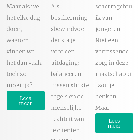
Maar als we
Als
schermgebru
het elke dag
bescherming
ik van
doen,
sbewindvoer
jongeren.
waarom
der sta je
Niet een
vinden we
voor een
verrassende
het dan vaak
uitdaging:
zorg in deze
toch zo
balanceren
maatschappij
moeilijk?
tussen strikte
, zou je
regels en de
denken.
Lees
meer
menselijke
Maar...
realiteit van
Lees
meer
je cliënten.