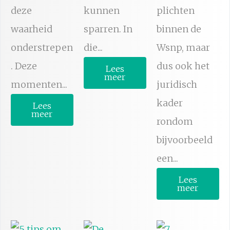
deze
kunnen
plichten
waarheid
sparren. In
binnen de
onderstrepen
die...
Wsnp, maar
. Deze
dus ook het
Lees
meer
momenten...
juridisch
kader
Lees
meer
rondom
bijvoorbeeld
een...
Lees
meer