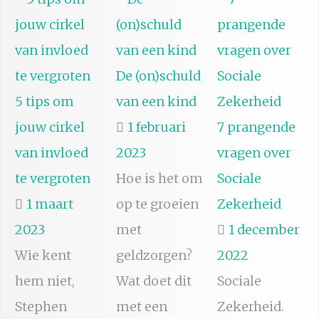
De (on)schuld
5 tips om
van een kind
jouw cirkel
1 februari
7 prangende
van invloed
2023
vragen over
te vergroten
Hoe is het om
Sociale
1 maart
op te groeien
Zekerheid
2023
met
1 december
Wie kent
geldzorgen?
2022
hem niet,
Wat doet dit
Sociale
Stephen
met een
Zekerheid.