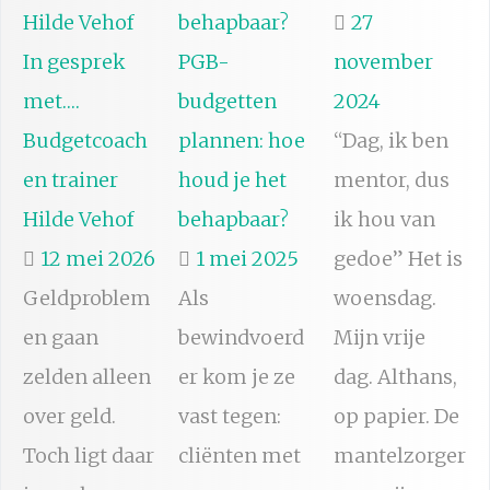
27
In gesprek
PGB-
november
met….
budgetten
2024
Budgetcoach
plannen: hoe
“Dag, ik ben
en trainer
houd je het
mentor, dus
Hilde Vehof
behapbaar?
ik hou van
12 mei 2026
1 mei 2025
gedoe” Het is
Geldproblem
Als
woensdag.
en gaan
bewindvoerd
Mijn vrije
zelden alleen
er kom je ze
dag. Althans,
over geld.
vast tegen:
op papier. De
Toch ligt daar
cliënten met
mantelzorger