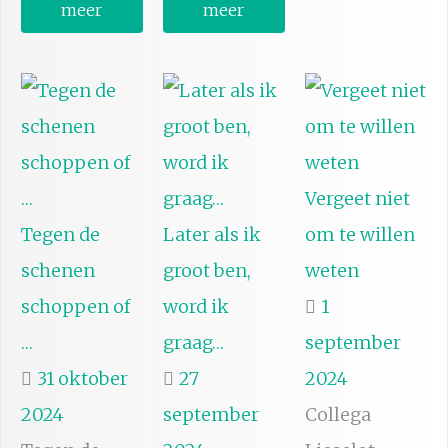
meer
meer
Vergeet niet
Tegen de
Later als ik
om te willen
schenen
groot ben,
weten
schoppen of
word ik
1
…
graag…
september
31 oktober
27
2024
2024
september
Collega