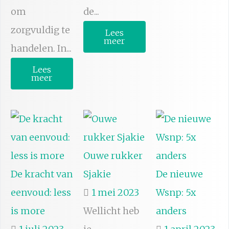
om
de...
zorgvuldig te
Lees
meer
handelen. In...
Lees
meer
Ouwe rukker
De kracht van
Sjakie
De nieuwe
eenvoud: less
1 mei 2023
Wsnp: 5x
is more
Wellicht heb
anders