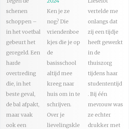
Tegen de
2024
Lieselot
schenen
Ken je ze
vertelde me
schoppen –
nog? Die
onlangs dat
in het voetbal
vriendenboe
zij een tijdje
gebeurt het
kjes die je op
heeft gewerkt
geregeld. Een
de
in de
harde
basisschool
thuiszorg
overtreding
altijd mee
tijdens haar
die, in het
kreeg naar
studententijd
beste geval,
huis om in te
. Bij één
de bal afpakt,
schrijven.
mevrouw was
maar vaak
Over je
ze echter
ook een
lievelingskle
drukker met