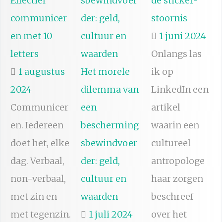
Effectief
de sticker-
communicer
stoornis
en met 10
1 juni 2024
letters
Onlangs las
1 augustus
Het morele
ik op
2024
dilemma van
LinkedIn een
Communicer
een
artikel
en. Iedereen
bescherming
waarin een
doet het, elke
sbewindvoer
cultureel
dag. Verbaal,
der: geld,
antropologe
non-verbaal,
cultuur en
haar zorgen
met zin en
waarden
beschreef
met tegenzin.
1 juli 2024
over het