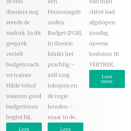
in veel
een
van mijn
dossiers nog
Persoonsgeb
cliënt had
steeds de
onden
afgelopen
nadruk. In dit
Budget (PGB).
zondag
gesprek
In theorie
opeens
vertelt
klinkt het
besloten: IK
budgetcoach
prachtig –
VERTREK.
en trainer
zelf zorg
Lees
meer
Hilde Vehof
inkopen en
waarom goed
de regie
budgetteren
houden –
begint bij...
maar in de...
Lees
Lees