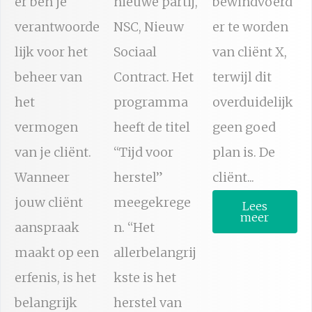
er ben je
nieuwe partij,
bewindvoerd
verantwoorde
NSC, Nieuw
er te worden
lijk voor het
Sociaal
van cliënt X,
beheer van
Contract. Het
terwijl dit
het
programma
overduidelijk
vermogen
heeft de titel
geen goed
van je cliënt.
“Tijd voor
plan is. De
Wanneer
herstel”
cliënt...
jouw cliënt
meegekrege
Lees
meer
aanspraak
n. “Het
maakt op een
allerbelangrij
erfenis, is het
kste is het
belangrijk
herstel van