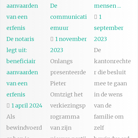
De
mensen …
communicati
1
emuur
september
De notaris
1 november
2023
legt uit:
2023
De
beneficiair
Onlangs
kantonrechte
aanvaarden
presenteerde
r die besluit
van een
Pieter
mee te gaan
erfenis
Omtzigt het
in de wens
1 april 2024
verkiezingsp
van de
Als
rogramma
familie om
bewindvoerd
van zijn
zelf