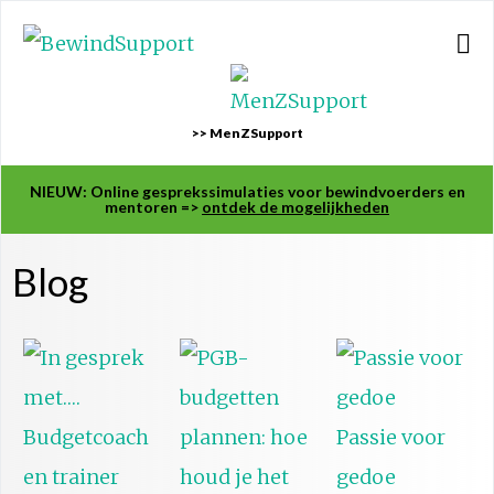
>> MenZSupport
NIEUW: Online gesprekssimulaties voor bewindvoerders en
mentoren =>
ontdek de mogelijkheden
Blog
Passie voor
gedoe