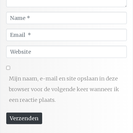
e
N
*
a
E
m
m
e
W
a
*
e
i
b
l
Mijn naam, e-mail en site opslaan in deze
s
*
browser voor de volgende keer wanneer ik
i
een reactie plaats.
t
e
Verzenden