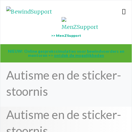
>> MenZSupport
NIEUW: Online gesprekssimulaties voor bewindvoerders en
mentoren =>
ontdek de mogelijkheden
Autisme en de sticker-
stoornis
Autisme en de sticker-
stoornis