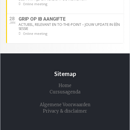
Online meeting
28
GRIP OP IB AANGIFTE
JAN
ACTUEEL, RELEVANT EN TO-THE-POINT – JOUW UPDATE IN ÉÉN
SESSIE
Online meeting
Sitemap
Home
Cursusagenda
Algemene Voorwaarden
Privacy & disclaimer