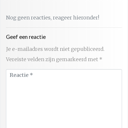
Nog geen reacties, reageer hieronder!
Geef een reactie
Je e-mailadres wordt niet gepubliceerd.
Vereiste velden zijn gemarkeerd met
*
R
e
a
c
t
i