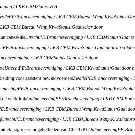
eniging / LKB CBM
Status:
VOL
wolle
PE:
Branchevereniging / LKB CBM,
Bureau Wsnp,
Kiwa
Status:
Gaa
/ LKB CBM,
Bureau Wsnp,
Kiwa
Status:
Gaat zeker door
nicatieskills
Utrecht
PE:
Branchevereniging / LKB CBM
Status:
Gaat ze
en
PE:
Branchevereniging / LKB CBM,
Kiwa
Status:
Gaat door bij voldo
anchevereniging / LKB CBM
Status:
Gaat zeker door
mte
Utrecht
PE:
Branchevereniging / LKB CBM,
Kiwa
Status:
Gaat door b
leiding voor assistent-bewindvoerders
Zwolle
PE:
Branchevereniging 
e meeting
PE:
Branchevereniging / LKB CBM,
Bureau Wsnp,
Kiwa
Status
ht de werkdruk
Online meeting
PE:
Branchevereniging / LKB CBM,
Bure
PE:
Branchevereniging / LKB CBM,
Bureau Wsnp,
Kiwa
Status:
Gaat doo
g
Utrecht
PE:
Branchevereniging / LKB CBM,
Bureau Wsnp,
Kiwa
Status:
ntdek nog meer mogelijkheden van Chat GPT
Online meeting
PE:
Bran