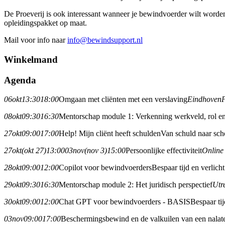
De Proeverij is ook interessant wanneer je bewindvoerder wilt worde
opleidingspakket op maat.
Mail voor info naar
info@bewindsupport.nl
Winkelmand
Agenda
06
okt
13:30
18:00
Omgaan met cliënten met een verslaving
Eindhoven
08
okt
09:30
16:30
Mentorschap module 1: Verkenning werkveld, rol en
27
okt
09:00
17:00
Help! Mijn cliënt heeft schulden
Van schuld naar sch
27
okt
(okt 27)
13:00
03
nov
(nov 3)
15:00
Persoonlijke effectiviteit
Online
28
okt
09:00
12:00
Copilot voor bewindvoerders
Bespaar tijd en verlic
29
okt
09:30
16:30
Mentorschap module 2: Het juridisch perspectief
Utr
30
okt
09:00
12:00
Chat GPT voor bewindvoerders - BASIS
Bespaar ti
03
nov
09:00
17:00
Beschermingsbewind en de valkuilen van een nalat