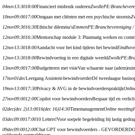
04
nov
13:30
18:00
Financieel misbruik ouderen
Zwolle
PE:
Branchever
10
nov
09:00
17:00
Omgaan met cliënten met een psychische stoornis
Z
12
nov
09:30
16:30
Ethische dilemma's
Emmen
PE:
Branchevereniging 
12
nov
09:30
16:30
Mentorschap module 3: Planmatig werken en commu
12
nov
13:30
18:00
Aandacht voor het kind tijdens het bewind
Eindhov
12
nov
13:30
18:00
Bewindvoering in een digitale wereld
Zwolle
PE:
Br
13
nov
09:00
17:00
Budgetteren met visie
Van schaarste naar (adem)rui
17
nov
01
dec
Leergang Assistent-bewindvoerder
Dé tweedaagse basisop
19
nov
13:00
17:30
Privacy & AVG in de bewindvoerderspraktijk
Onlin
27
nov
09:00
12:00
Copilot voor bewindvoerders
Bespaar tijd en verlic
02
dec
(dec 2)
13:00
16
(dec 16)
14:30
Timemanagement
Online meeting
03
dec
09:00
17:00
10 Letters!
Voor soepele begeleiding bij lastig gedra
09
dec
09:00
12:00
Chat GPT voor bewindvoerders - GEVORDERD
O
voldoende aanmeldingen