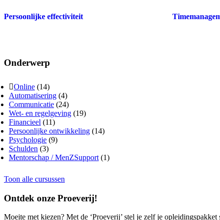
Persoonlijke effectiviteit
Timemanagem
Onderwerp
Online
(14)
Automatisering
(4)
Communicatie
(24)
Wet- en regelgeving
(19)
Financieel
(11)
Persoonlijke ontwikkeling
(14)
Psychologie
(9)
Schulden
(3)
Mentorschap / MenZSupport
(1)
Toon alle cursussen
Ontdek onze Proeverij!
Moeite met kiezen? Met de ‘Proeverij’ stel je zelf je opleidingspakket