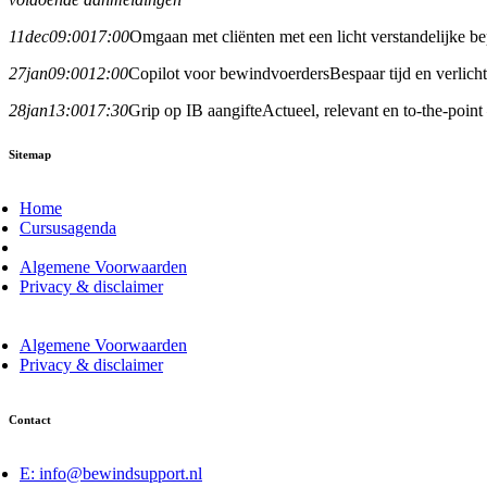
11
dec
09:00
17:00
Omgaan met cliënten met een licht verstandelijke 
27
jan
09:00
12:00
Copilot voor bewindvoerders
Bespaar tijd en verlic
28
jan
13:00
17:30
Grip op IB aangifte
Actueel, relevant en to-the-point
Sitemap
Home
Cursusagenda
Algemene Voorwaarden
Privacy & disclaimer
Algemene Voorwaarden
Privacy & disclaimer
Contact
E: info@bewindsupport.nl