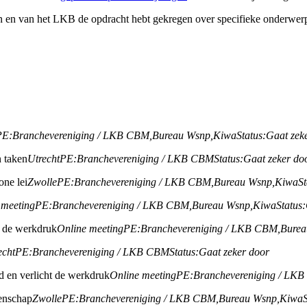
n en van het LKB de opdracht hebt gekregen over specifieke onderwerp
PE:
Branchevereniging / LKB CBM,
Bureau Wsnp,
Kiwa
Status:
Gaat zek
 taken
Utrecht
PE:
Branchevereniging / LKB CBM
Status:
Gaat zeker do
one lei
Zwolle
PE:
Branchevereniging / LKB CBM,
Bureau Wsnp,
Kiwa
St
 meeting
PE:
Branchevereniging / LKB CBM,
Bureau Wsnp,
Kiwa
Status:
ht de werkdruk
Online meeting
PE:
Branchevereniging / LKB CBM,
Burea
echt
PE:
Branchevereniging / LKB CBM
Status:
Gaat zeker door
jd en verlicht de werkdruk
Online meeting
PE:
Branchevereniging / LK
enschap
Zwolle
PE:
Branchevereniging / LKB CBM,
Bureau Wsnp,
Kiwa