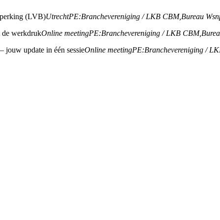
beperking (LVB)
Utrecht
PE:
Branchevereniging / LKB CBM,
Bureau Wsn
ht de werkdruk
Online meeting
PE:
Branchevereniging / LKB CBM,
Bure
 – jouw update in één sessie
Online meeting
PE:
Branchevereniging / L