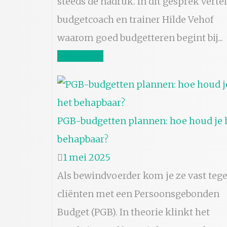
steeds de nadruk. In dit gesprek vertel
budgetcoach en trainer Hilde Vehof
waarom goed budgetteren begint bij...
Lees meer
PGB-budgetten plannen: hoe houd je 
behapbaar?
1 mei 2025
Als bewindvoerder kom je ze vast tege
cliënten met een Persoonsgebonden
Budget (PGB). In theorie klinkt het