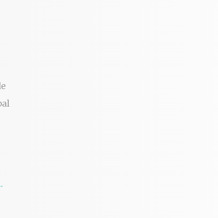
de
bal