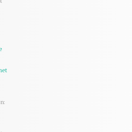
t
het
n: