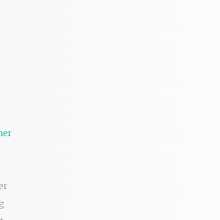
ner
er
g