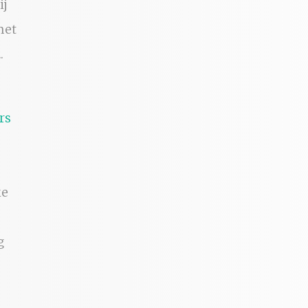
ij
met
.
ke
g