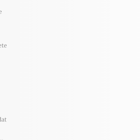
e
ete
dat