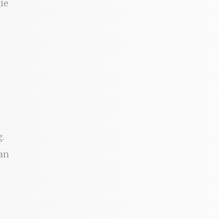
ie
g.
an