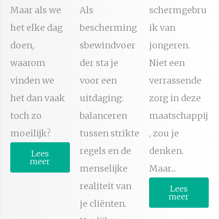
Maar als we
Als
schermgebru
het elke dag
bescherming
ik van
doen,
sbewindvoer
jongeren.
waarom
der sta je
Niet een
vinden we
voor een
verrassende
het dan vaak
uitdaging:
zorg in deze
toch zo
balanceren
maatschappij
moeilijk?
tussen strikte
, zou je
regels en de
denken.
Lees
meer
menselijke
Maar...
realiteit van
Lees
meer
je cliënten.