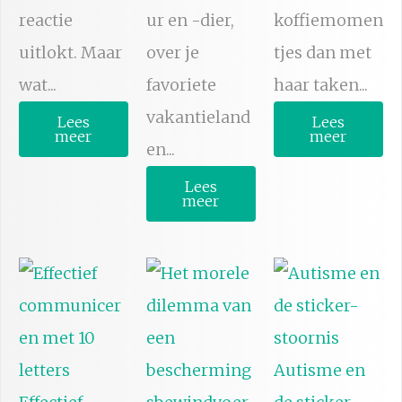
reactie
ur en -dier,
koffiemomen
uitlokt. Maar
over je
tjes dan met
wat...
favoriete
haar taken...
vakantieland
Lees
Lees
meer
meer
en...
Lees
meer
Autisme en