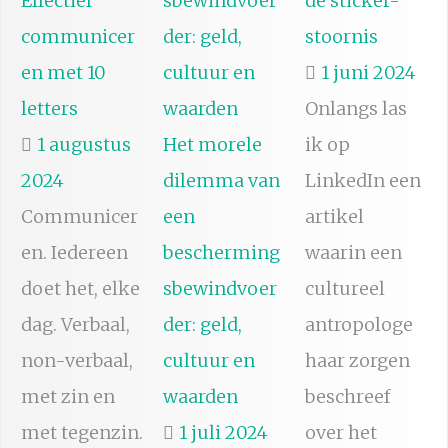
Effectief
de sticker-
communicer
stoornis
en met 10
1 juni 2024
letters
Onlangs las
1 augustus
Het morele
ik op
2024
dilemma van
LinkedIn een
Communicer
een
artikel
en. Iedereen
bescherming
waarin een
doet het, elke
sbewindvoer
cultureel
dag. Verbaal,
der: geld,
antropologe
non-verbaal,
cultuur en
haar zorgen
met zin en
waarden
beschreef
met tegenzin.
1 juli 2024
over het