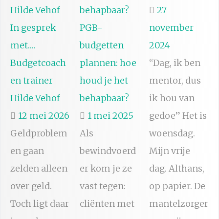
27
In gesprek
PGB-
november
met….
budgetten
2024
Budgetcoach
plannen: hoe
“Dag, ik ben
en trainer
houd je het
mentor, dus
Hilde Vehof
behapbaar?
ik hou van
12 mei 2026
1 mei 2025
gedoe” Het is
Geldproblem
Als
woensdag.
en gaan
bewindvoerd
Mijn vrije
zelden alleen
er kom je ze
dag. Althans,
over geld.
vast tegen:
op papier. De
Toch ligt daar
cliënten met
mantelzorger