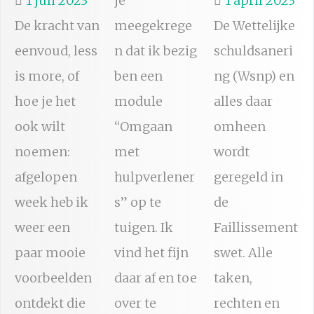
1 juli 2023
je
1 april 2023
De kracht van
meegekrege
De Wettelijke
eenvoud, less
n dat ik bezig
schuldsaneri
is more, of
ben een
ng (Wsnp) en
hoe je het
module
alles daar
ook wilt
“Omgaan
omheen
noemen:
met
wordt
afgelopen
hulpverlener
geregeld in
week heb ik
s” op te
de
weer een
tuigen. Ik
Faillissement
paar mooie
vind het fijn
swet. Alle
voorbeelden
daar af en toe
taken,
ontdekt die
over te
rechten en