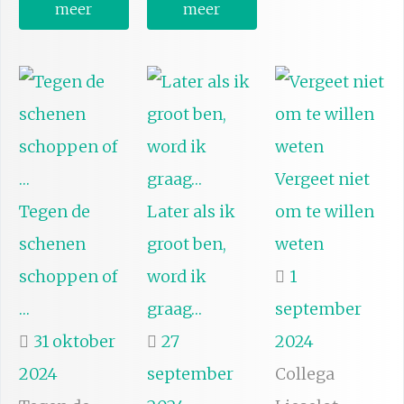
meer
meer
Vergeet niet
Tegen de
Later als ik
om te willen
schenen
groot ben,
weten
schoppen of
word ik
1
…
graag…
september
31 oktober
27
2024
2024
september
Collega