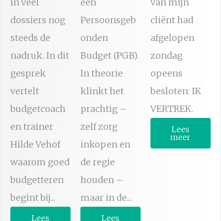
in veel
een
van mijn
dossiers nog
Persoonsgeb
cliënt had
steeds de
onden
afgelopen
nadruk. In dit
Budget (PGB).
zondag
gesprek
In theorie
opeens
vertelt
klinkt het
besloten: IK
budgetcoach
prachtig –
VERTREK.
en trainer
zelf zorg
Lees
meer
Hilde Vehof
inkopen en
waarom goed
de regie
budgetteren
houden –
begint bij...
maar in de...
Lees
Lees