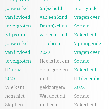
De (on)schuld
5 tips om
van een kind
jouw cirkel
1 februari
7 prangende
van invloed
2023
vragen over
te vergroten
Hoe is het om
Sociale
1 maart
op te groeien
Zekerheid
2023
met
1 december
Wie kent
geldzorgen?
2022
hem niet,
Wat doet dit
Sociale
Stephen
met een
Zekerheid.