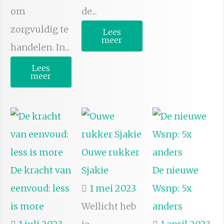
om
de...
zorgvuldig te
Lees
meer
handelen. In...
Lees
meer
Ouwe rukker
De kracht van
Sjakie
De nieuwe
eenvoud: less
1 mei 2023
Wsnp: 5x
is more
Wellicht heb
anders