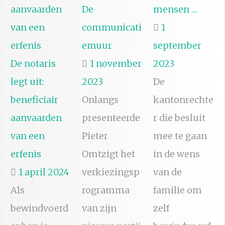
De
mensen …
communicati
1
emuur
september
De notaris
1 november
2023
legt uit:
2023
De
beneficiair
Onlangs
kantonrechte
aanvaarden
presenteerde
r die besluit
van een
Pieter
mee te gaan
erfenis
Omtzigt het
in de wens
1 april 2024
verkiezingsp
van de
Als
rogramma
familie om
bewindvoerd
van zijn
zelf