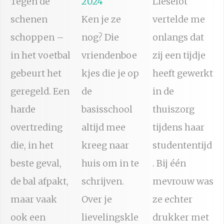
Tegen de
2024
Lieselot
schenen
Ken je ze
vertelde me
schoppen –
nog? Die
onlangs dat
in het voetbal
vriendenboe
zij een tijdje
gebeurt het
kjes die je op
heeft gewerkt
geregeld. Een
de
in de
harde
basisschool
thuiszorg
overtreding
altijd mee
tijdens haar
die, in het
kreeg naar
studententijd
beste geval,
huis om in te
. Bij één
de bal afpakt,
schrijven.
mevrouw was
maar vaak
Over je
ze echter
ook een
lievelingskle
drukker met