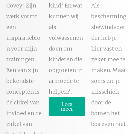
Covey? Zijn
kind? En wat
Als
werk vormt
kunnen wij
bescherming
een
als
sbewindvoer
inspiratiebro
volwassenen
der heb je
n voor mijn
doen om
hier vast en
trainingen.
kinderen die
zeker mee te
Een van zijn
opgroeien in
maken. Maar
bekendste
armoede te
soms zie je
concepten is
helpen?...
misschien
de cirkel van
door de
Lees
meer
invloed en de
bomen het
cirkel van
bos even niet