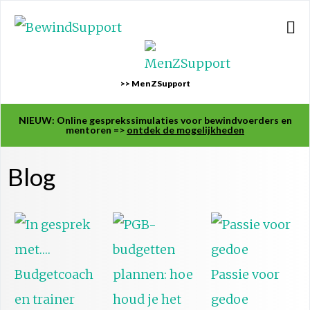
>> MenZSupport
NIEUW: Online gesprekssimulaties voor bewindvoerders en
mentoren =>
ontdek de mogelijkheden
Blog
Passie voor
gedoe