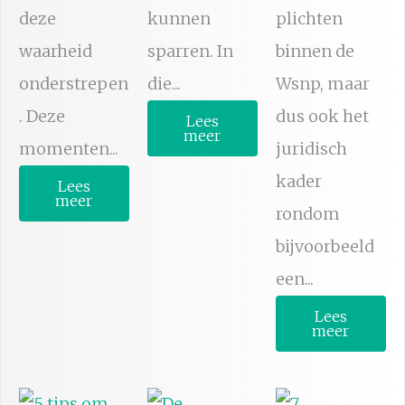
deze
kunnen
plichten
waarheid
sparren. In
binnen de
onderstrepen
die...
Wsnp, maar
. Deze
dus ook het
Lees
meer
momenten...
juridisch
kader
Lees
meer
rondom
bijvoorbeeld
een...
Lees
meer