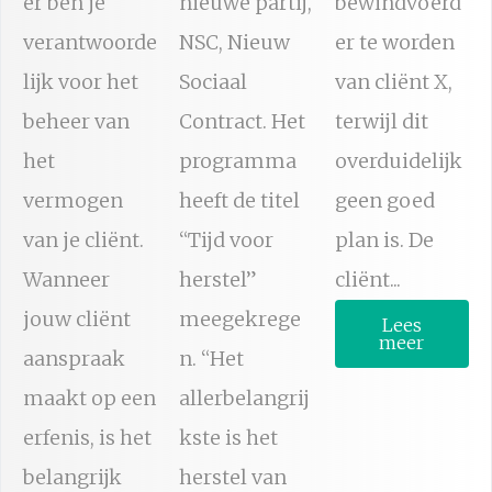
er ben je
nieuwe partij,
bewindvoerd
verantwoorde
NSC, Nieuw
er te worden
lijk voor het
Sociaal
van cliënt X,
beheer van
Contract. Het
terwijl dit
het
programma
overduidelijk
vermogen
heeft de titel
geen goed
van je cliënt.
“Tijd voor
plan is. De
Wanneer
herstel”
cliënt...
jouw cliënt
meegekrege
Lees
meer
aanspraak
n. “Het
maakt op een
allerbelangrij
erfenis, is het
kste is het
belangrijk
herstel van