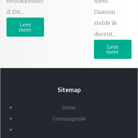
betrokkenhei
meer.
d. Dit...
Daarom
stelde ik
Lees
meer
docent...
Lees
meer
Sitemap
Home
Cursusagenda