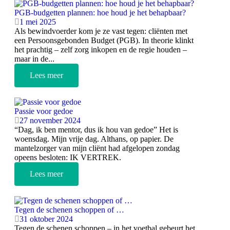
PGB-budgetten plannen: hoe houd je het behapbaar?
1 mei 2025
Als bewindvoerder kom je ze vast tegen: cliënten met
een Persoonsgebonden Budget (PGB). In theorie klinkt
het prachtig – zelf zorg inkopen en de regie houden –
maar in de...
Lees meer
Passie voor gedoe
27 november 2024
“Dag, ik ben mentor, dus ik hou van gedoe” Het is
woensdag. Mijn vrije dag. Althans, op papier. De
mantelzorger van mijn cliënt had afgelopen zondag
opeens besloten: IK VERTREK.
Lees meer
Tegen de schenen schoppen of …
31 oktober 2024
Tegen de schenen schoppen – in het voetbal gebeurt het