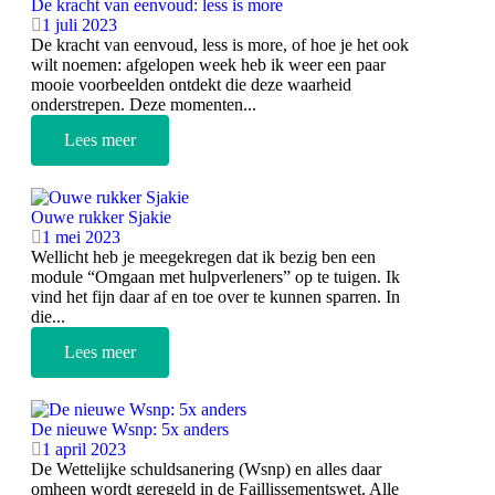
De kracht van eenvoud: less is more
1 juli 2023
De kracht van eenvoud, less is more, of hoe je het ook
wilt noemen: afgelopen week heb ik weer een paar
mooie voorbeelden ontdekt die deze waarheid
onderstrepen. Deze momenten...
Lees meer
Ouwe rukker Sjakie
1 mei 2023
Wellicht heb je meegekregen dat ik bezig ben een
module “Omgaan met hulpverleners” op te tuigen. Ik
vind het fijn daar af en toe over te kunnen sparren. In
die...
Lees meer
De nieuwe Wsnp: 5x anders
1 april 2023
De Wettelijke schuldsanering (Wsnp) en alles daar
omheen wordt geregeld in de Faillissementswet. Alle