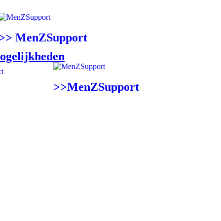
>> MenZSupport
ogelijkheden
t
>>MenZSupport