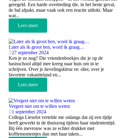
geregeld. Een harde overtreding die, in het beste geval,
de bal afpakt, maar vaak ook een reactie uitlokt. Maar
wat...
Lees meer
Later als ik groot ben, word ik graag…
27 september 2024
Ken je ze nog? Die vriendenboekjes die je op de
basisschool altijd mee kreeg naar huis om in te
schrijven. Over je lievelingskleur en -dier, over je
favoriete vakantieland en...
Lees meer
Vergeet niet om te willen weten
1 september 2024
Collega Lieselot vertelde me onlangs dat zij een tijdje
heeft gewerkt in de thuiszorg tijdens haar studententijd.
Bij één mevrouw was ze echter drukker met
koffiemomentjes dan met haar taken...