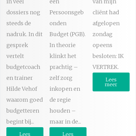
in veel
een
van mijn
dossiers nog
Persoonsgeb
cliënt had
steeds de
onden
afgelopen
nadruk. In dit
Budget (PGB).
zondag
gesprek
In theorie
opeens
vertelt
klinkt het
besloten: IK
budgetcoach
prachtig –
VERTREK.
en trainer
zelf zorg
Lees
meer
Hilde Vehof
inkopen en
waarom goed
de regie
budgetteren
houden –
begint bij...
maar in de...
Lees
Lees