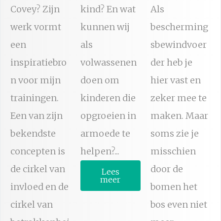
Covey? Zijn
kind? En wat
Als
werk vormt
kunnen wij
bescherming
een
als
sbewindvoer
inspiratiebro
volwassenen
der heb je
n voor mijn
doen om
hier vast en
trainingen.
kinderen die
zeker mee te
Een van zijn
opgroeien in
maken. Maar
bekendste
armoede te
soms zie je
concepten is
helpen?...
misschien
de cirkel van
door de
Lees
meer
invloed en de
bomen het
cirkel van
bos even niet