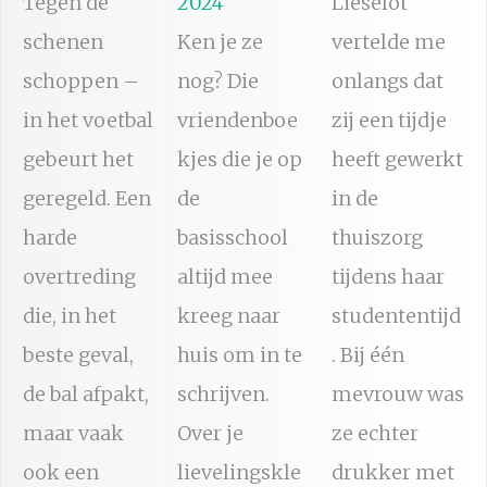
Tegen de
2024
Lieselot
schenen
Ken je ze
vertelde me
schoppen –
nog? Die
onlangs dat
in het voetbal
vriendenboe
zij een tijdje
gebeurt het
kjes die je op
heeft gewerkt
geregeld. Een
de
in de
harde
basisschool
thuiszorg
overtreding
altijd mee
tijdens haar
die, in het
kreeg naar
studententijd
beste geval,
huis om in te
. Bij één
de bal afpakt,
schrijven.
mevrouw was
maar vaak
Over je
ze echter
ook een
lievelingskle
drukker met