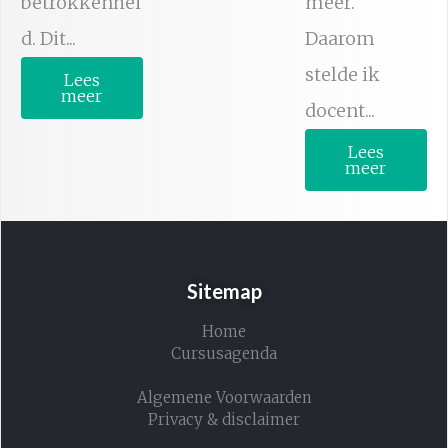
betrokkenhei
meer.
d. Dit...
Daarom
stelde ik
Lees
meer
docent...
Lees
meer
Sitemap
Home
Cursusagenda
Algemene Voorwaarden
Privacy & disclaimer