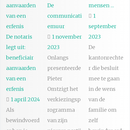
De
mensen …
communicati
1
emuur
september
De notaris
1 november
2023
legt uit:
2023
De
beneficiair
Onlangs
kantonrechte
aanvaarden
presenteerde
r die besluit
van een
Pieter
mee te gaan
erfenis
Omtzigt het
in de wens
1 april 2024
verkiezingsp
van de
Als
rogramma
familie om
bewindvoerd
van zijn
zelf