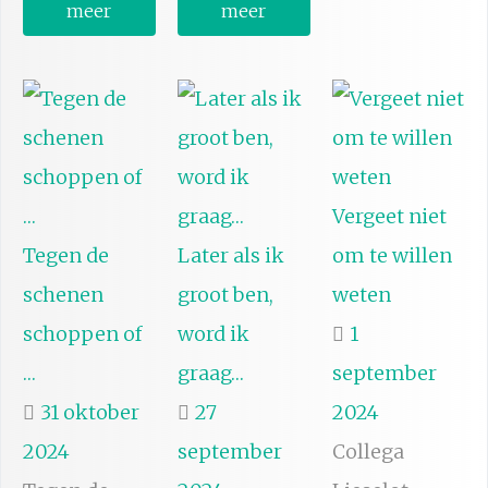
meer
meer
Vergeet niet
Tegen de
Later als ik
om te willen
schenen
groot ben,
weten
schoppen of
word ik
1
…
graag…
september
31 oktober
27
2024
2024
september
Collega