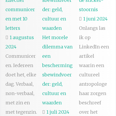
Effectief
de sticker-
communicer
stoornis
en met 10
1 juni 2024
letters
Onlangs las
1 augustus
Het morele
ik op
2024
dilemma van
LinkedIn een
Communicer
een
artikel
en. Iedereen
bescherming
waarin een
doet het, elke
sbewindvoer
cultureel
dag. Verbaal,
der: geld,
antropologe
non-verbaal,
cultuur en
haar zorgen
met zin en
waarden
beschreef
met tegenzin.
1 juli 2024
over het