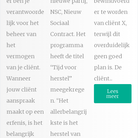
er ben je
nieuwe partij,
bewindvoerd
verantwoorde
NSC, Nieuw
er te worden
lijk voor het
Sociaal
van cliënt X,
beheer van
Contract. Het
terwijl dit
het
programma
overduidelijk
vermogen
heeft de titel
geen goed
van je cliënt.
“Tijd voor
plan is. De
Wanneer
herstel”
cliënt...
jouw cliënt
meegekrege
Lees
meer
aanspraak
n. “Het
maakt op een
allerbelangrij
erfenis, is het
kste is het
belangrijk
herstel van