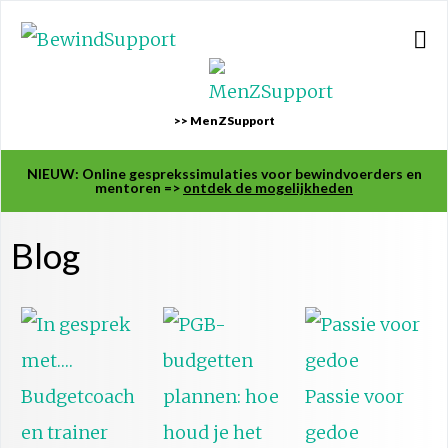
>> MenZSupport
NIEUW: Online gesprekssimulaties voor bewindvoerders en
mentoren =>
ontdek de mogelijkheden
Blog
Passie voor
gedoe