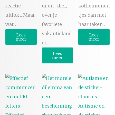
reactie
ur en -dier,
koffiemomen
uitlokt. Maar
over je
tjes dan met
wat...
favoriete
haar taken...
vakantieland
Lees
Lees
meer
meer
en...
Lees
meer
Autisme en