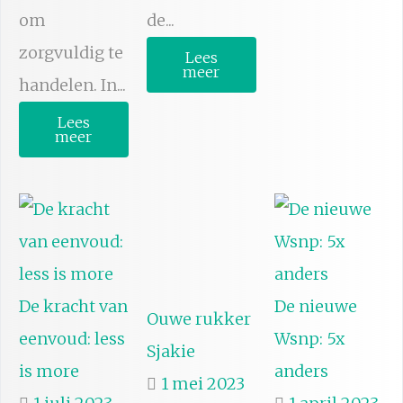
om
de...
zorgvuldig te
Lees
meer
handelen. In...
Lees
meer
De kracht van
De nieuwe
Ouwe rukker
eenvoud: less
Wsnp: 5x
Sjakie
is more
anders
1 mei 2023