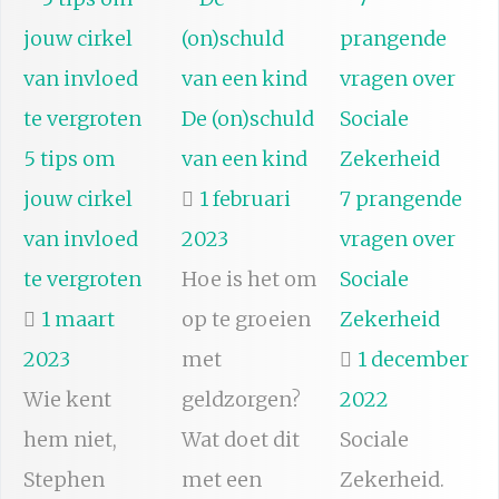
De (on)schuld
5 tips om
van een kind
jouw cirkel
1 februari
7 prangende
van invloed
2023
vragen over
te vergroten
Hoe is het om
Sociale
1 maart
op te groeien
Zekerheid
2023
met
1 december
Wie kent
geldzorgen?
2022
hem niet,
Wat doet dit
Sociale
Stephen
met een
Zekerheid.