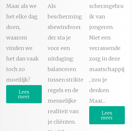
Maar als we
Als
schermgebru
het elke dag
bescherming
ik van
doen,
sbewindvoer
jongeren.
waarom
der sta je
Niet een
vinden we
voor een
verrassende
het dan vaak
uitdaging:
zorg in deze
toch zo
balanceren
maatschappij
moeilijk?
tussen strikte
, zou je
regels en de
denken.
Lees
meer
menselijke
Maar...
realiteit van
Lees
meer
je cliënten.