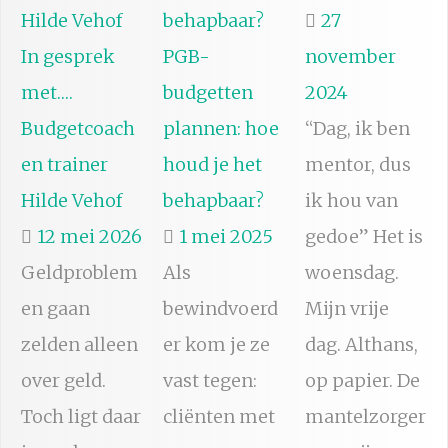
27
In gesprek
PGB-
november
met….
budgetten
2024
Budgetcoach
plannen: hoe
“Dag, ik ben
en trainer
houd je het
mentor, dus
Hilde Vehof
behapbaar?
ik hou van
12 mei 2026
1 mei 2025
gedoe” Het is
Geldproblem
Als
woensdag.
en gaan
bewindvoerd
Mijn vrije
zelden alleen
er kom je ze
dag. Althans,
over geld.
vast tegen:
op papier. De
Toch ligt daar
cliënten met
mantelzorger