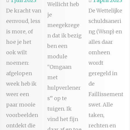
1 juli 2023
1 april 2023
Wellicht heb
De kracht van
De Wettelijke
je
eenvoud, less
schuldsaneri
meegekrege
is more, of
ng (Wsnp) en
n dat ik bezig
hoe je het
alles daar
ben een
ook wilt
omheen
module
noemen:
wordt
“Omgaan
afgelopen
geregeld in
met
week heb ik
de
hulpverlener
weer een
Faillissement
s” op te
paar mooie
swet. Alle
tuigen. Ik
voorbeelden
taken,
vind het fijn
ontdekt die
rechten en
daar af en toe