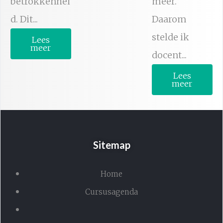
betrokkenhei
meer.
d. Dit...
Daarom
stelde ik
Lees
meer
docent...
Lees
meer
Sitemap
Home
Cursusagenda