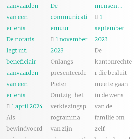
De
mensen …
communicati
1
emuur
september
De notaris
1 november
2023
legt uit:
2023
De
beneficiair
Onlangs
kantonrechte
aanvaarden
presenteerde
r die besluit
van een
Pieter
mee te gaan
erfenis
Omtzigt het
in de wens
1 april 2024
verkiezingsp
van de
Als
rogramma
familie om
bewindvoerd
van zijn
zelf