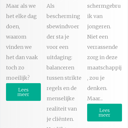
Maar als we
Als
schermgebru
het elke dag
bescherming
ik van
doen,
sbewindvoer
jongeren.
waarom
der sta je
Niet een
vinden we
voor een
verrassende
het dan vaak
uitdaging:
zorg in deze
toch zo
balanceren
maatschappij
moeilijk?
tussen strikte
, zou je
regels en de
denken.
Lees
meer
menselijke
Maar...
realiteit van
Lees
meer
je cliënten.