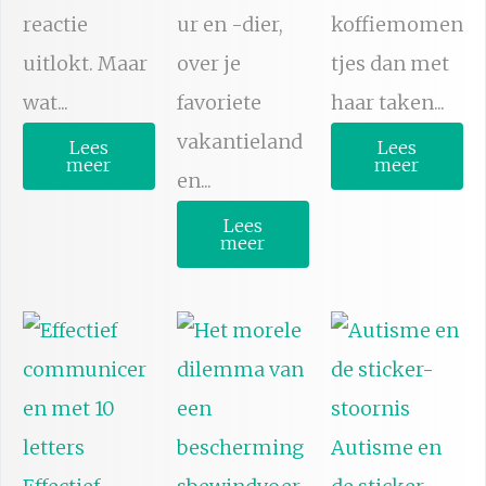
reactie
ur en -dier,
koffiemomen
uitlokt. Maar
over je
tjes dan met
wat...
favoriete
haar taken...
vakantieland
Lees
Lees
meer
meer
en...
Lees
meer
Autisme en