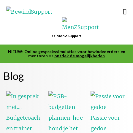
>> MenZSupport
NIEUW: Online gesprekssimulaties voor bewindvoerders en
mentoren =>
ontdek de mogelijkheden
Blog
Passie voor
gedoe