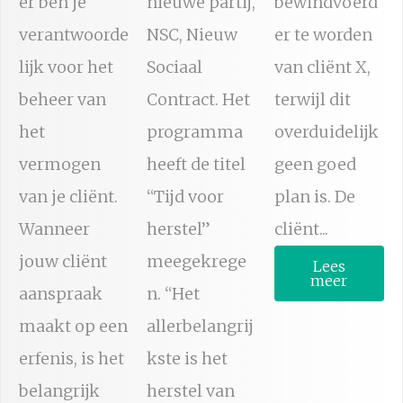
er ben je
nieuwe partij,
bewindvoerd
verantwoorde
NSC, Nieuw
er te worden
lijk voor het
Sociaal
van cliënt X,
beheer van
Contract. Het
terwijl dit
het
programma
overduidelijk
vermogen
heeft de titel
geen goed
van je cliënt.
“Tijd voor
plan is. De
Wanneer
herstel”
cliënt...
jouw cliënt
meegekrege
Lees
meer
aanspraak
n. “Het
maakt op een
allerbelangrij
erfenis, is het
kste is het
belangrijk
herstel van