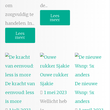
om
de...
zorgvuldig te
Lees
meer
handelen. In...
Lees
meer
Ouwe rukker
De kracht van
Sjakie
De nieuwe
eenvoud: less
1 mei 2023
Wsnp: 5x
is more
Wellicht heb
anders