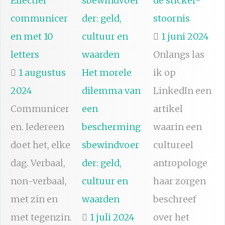
Effectief
de sticker-
communicer
stoornis
en met 10
1 juni 2024
letters
Onlangs las
1 augustus
Het morele
ik op
2024
dilemma van
LinkedIn een
Communicer
een
artikel
en. Iedereen
bescherming
waarin een
doet het, elke
sbewindvoer
cultureel
dag. Verbaal,
der: geld,
antropologe
non-verbaal,
cultuur en
haar zorgen
met zin en
waarden
beschreef
met tegenzin.
1 juli 2024
over het