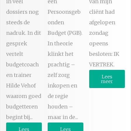
in veel
een
van mijn
dossiers nog
Persoonsgeb
cliënt had
steeds de
onden
afgelopen
nadruk. In dit
Budget (PGB).
zondag
gesprek
In theorie
opeens
vertelt
klinkt het
besloten: IK
budgetcoach
prachtig –
VERTREK.
en trainer
zelf zorg
Lees
meer
Hilde Vehof
inkopen en
waarom goed
de regie
budgetteren
houden –
begint bij...
maar in de...
Lees
Lees