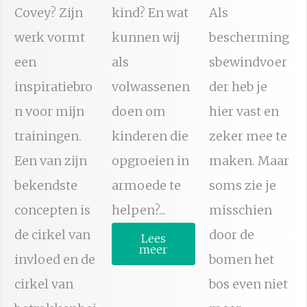
Covey? Zijn
kind? En wat
Als
werk vormt
kunnen wij
bescherming
een
als
sbewindvoer
inspiratiebro
volwassenen
der heb je
n voor mijn
doen om
hier vast en
trainingen.
kinderen die
zeker mee te
Een van zijn
opgroeien in
maken. Maar
bekendste
armoede te
soms zie je
concepten is
helpen?...
misschien
de cirkel van
door de
Lees
meer
invloed en de
bomen het
cirkel van
bos even niet