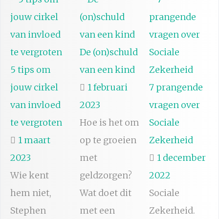
De (on)schuld
5 tips om
van een kind
jouw cirkel
1 februari
7 prangende
van invloed
2023
vragen over
te vergroten
Hoe is het om
Sociale
1 maart
op te groeien
Zekerheid
2023
met
1 december
Wie kent
geldzorgen?
2022
hem niet,
Wat doet dit
Sociale
Stephen
met een
Zekerheid.