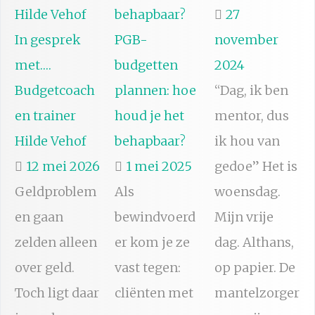
27
In gesprek
PGB-
november
met….
budgetten
2024
Budgetcoach
plannen: hoe
“Dag, ik ben
en trainer
houd je het
mentor, dus
Hilde Vehof
behapbaar?
ik hou van
12 mei 2026
1 mei 2025
gedoe” Het is
Geldproblem
Als
woensdag.
en gaan
bewindvoerd
Mijn vrije
zelden alleen
er kom je ze
dag. Althans,
over geld.
vast tegen:
op papier. De
Toch ligt daar
cliënten met
mantelzorger