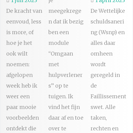
1 juli 2023
je
1 april 2023
De kracht van
meegekrege
De Wettelijke
eenvoud, less
n dat ik bezig
schuldsaneri
is more, of
ben een
ng (Wsnp) en
hoe je het
module
alles daar
ook wilt
“Omgaan
omheen
noemen:
met
wordt
afgelopen
hulpverlener
geregeld in
week heb ik
s” op te
de
weer een
tuigen. Ik
Faillissement
paar mooie
vind het fijn
swet. Alle
voorbeelden
daar af en toe
taken,
ontdekt die
over te
rechten en