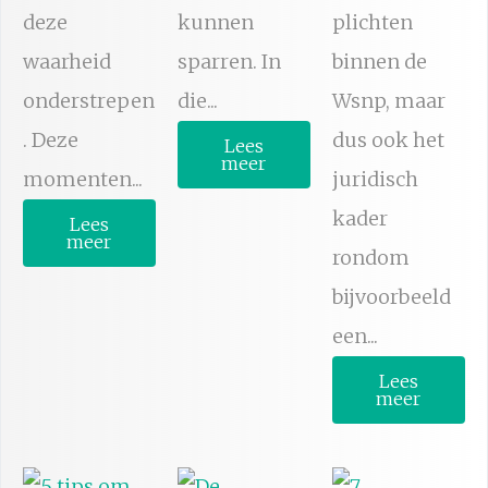
deze
kunnen
plichten
waarheid
sparren. In
binnen de
onderstrepen
die...
Wsnp, maar
. Deze
dus ook het
Lees
meer
momenten...
juridisch
kader
Lees
meer
rondom
bijvoorbeeld
een...
Lees
meer