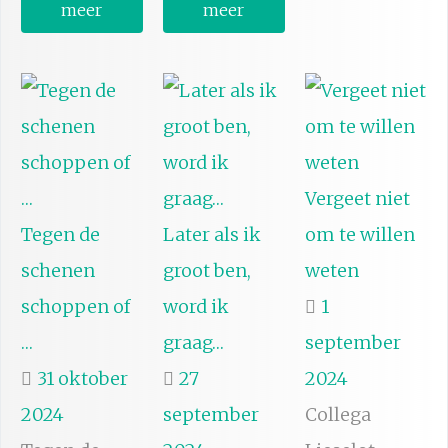
meer
meer
Vergeet niet
Tegen de
Later als ik
om te willen
schenen
groot ben,
weten
schoppen of
word ik
1
…
graag…
september
31 oktober
27
2024
2024
september
Collega