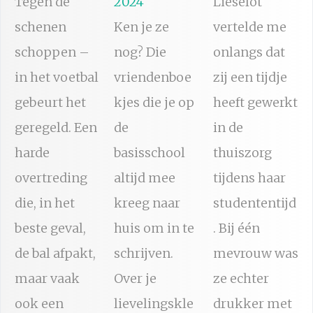
Tegen de
2024
Lieselot
schenen
Ken je ze
vertelde me
schoppen –
nog? Die
onlangs dat
in het voetbal
vriendenboe
zij een tijdje
gebeurt het
kjes die je op
heeft gewerkt
geregeld. Een
de
in de
harde
basisschool
thuiszorg
overtreding
altijd mee
tijdens haar
die, in het
kreeg naar
studententijd
beste geval,
huis om in te
. Bij één
de bal afpakt,
schrijven.
mevrouw was
maar vaak
Over je
ze echter
ook een
lievelingskle
drukker met