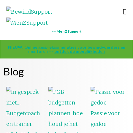
>> MenZSupport
NIEUW: Online gesprekssimulaties voor bewindvoerders en
mentoren =>
ontdek de mogelijkheden
Blog
Passie voor
gedoe