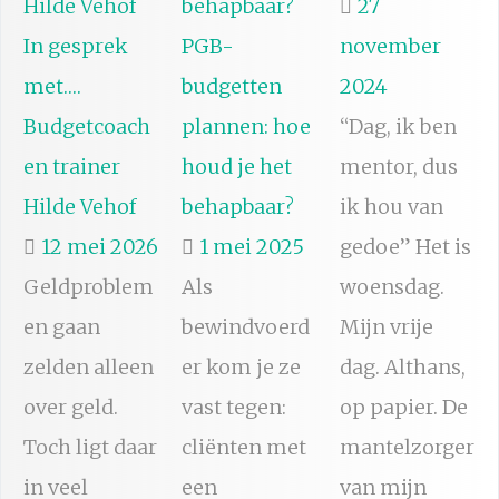
27
In gesprek
PGB-
november
met….
budgetten
2024
Budgetcoach
plannen: hoe
“Dag, ik ben
en trainer
houd je het
mentor, dus
Hilde Vehof
behapbaar?
ik hou van
12 mei 2026
1 mei 2025
gedoe” Het is
Geldproblem
Als
woensdag.
en gaan
bewindvoerd
Mijn vrije
zelden alleen
er kom je ze
dag. Althans,
over geld.
vast tegen:
op papier. De
Toch ligt daar
cliënten met
mantelzorger
in veel
een
van mijn