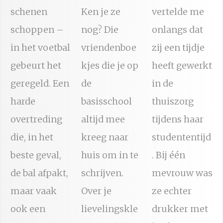
schenen
Ken je ze
vertelde me
schoppen –
nog? Die
onlangs dat
in het voetbal
vriendenboe
zij een tijdje
gebeurt het
kjes die je op
heeft gewerkt
geregeld. Een
de
in de
harde
basisschool
thuiszorg
overtreding
altijd mee
tijdens haar
die, in het
kreeg naar
studententijd
beste geval,
huis om in te
. Bij één
de bal afpakt,
schrijven.
mevrouw was
maar vaak
Over je
ze echter
ook een
lievelingskle
drukker met