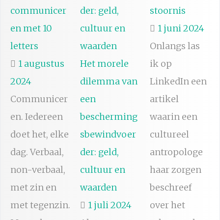
communicer
stoornis
en met 10
1 juni 2024
letters
Onlangs las
1 augustus
Het morele
ik op
2024
dilemma van
LinkedIn een
Communicer
een
artikel
en. Iedereen
bescherming
waarin een
doet het, elke
sbewindvoer
cultureel
dag. Verbaal,
der: geld,
antropologe
non-verbaal,
cultuur en
haar zorgen
met zin en
waarden
beschreef
met tegenzin.
1 juli 2024
over het