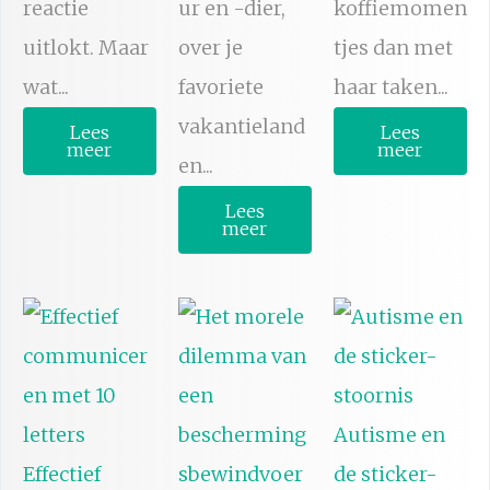
reactie
ur en -dier,
koffiemomen
uitlokt. Maar
over je
tjes dan met
wat...
favoriete
haar taken...
vakantieland
Lees
Lees
meer
meer
en...
Lees
meer
Autisme en
Effectief
de sticker-