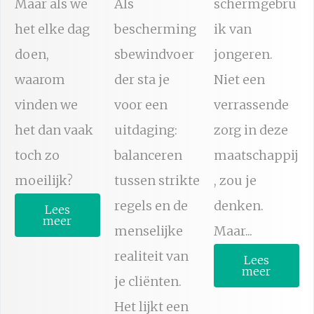
Maar als we
Als
schermgebru
het elke dag
bescherming
ik van
doen,
sbewindvoer
jongeren.
waarom
der sta je
Niet een
vinden we
voor een
verrassende
het dan vaak
uitdaging:
zorg in deze
toch zo
balanceren
maatschappij
moeilijk?
tussen strikte
, zou je
regels en de
denken.
Lees
meer
menselijke
Maar...
realiteit van
Lees
meer
je cliënten.
Het lijkt een