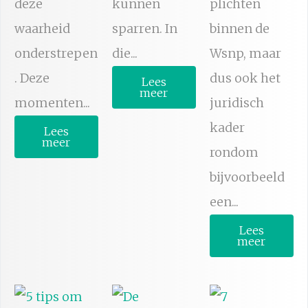
deze
kunnen
plichten
waarheid
sparren. In
binnen de
onderstrepen
die...
Wsnp, maar
. Deze
dus ook het
Lees
meer
momenten...
juridisch
kader
Lees
meer
rondom
bijvoorbeeld
een...
Lees
meer