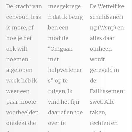
De kracht van
meegekrege
De Wettelijke
eenvoud, less
n dat ik bezig
schuldsaneri
is more, of
ben een
ng (Wsnp) en
hoe je het
module
alles daar
ook wilt
“Omgaan
omheen
noemen:
met
wordt
afgelopen
hulpverlener
geregeld in
week heb ik
s” op te
de
weer een
tuigen. Ik
Faillissement
paar mooie
vind het fijn
swet. Alle
voorbeelden
daar af en toe
taken,
ontdekt die
over te
rechten en