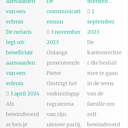
De
mensen …
communicati
1
emuur
september
De notaris
1 november
2023
legt uit:
2023
De
beneficiair
Onlangs
kantonrechte
aanvaarden
presenteerde
r die besluit
van een
Pieter
mee te gaan
erfenis
Omtzigt het
in de wens
1 april 2024
verkiezingsp
van de
Als
rogramma
familie om
bewindvoerd
van zijn
zelf
er ben je
nieuwe partij,
bewindvoerd