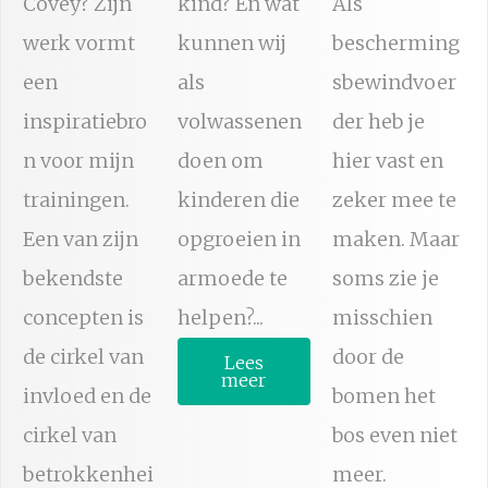
Covey? Zijn
kind? En wat
Als
werk vormt
kunnen wij
bescherming
een
als
sbewindvoer
inspiratiebro
volwassenen
der heb je
n voor mijn
doen om
hier vast en
trainingen.
kinderen die
zeker mee te
Een van zijn
opgroeien in
maken. Maar
bekendste
armoede te
soms zie je
concepten is
helpen?...
misschien
de cirkel van
door de
Lees
meer
invloed en de
bomen het
cirkel van
bos even niet
betrokkenhei
meer.