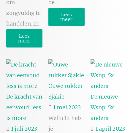
om
de...
zorgvuldig te
Lees
meer
handelen. In...
Lees
meer
Ouwe rukker
De kracht van
Sjakie
De nieuwe
eenvoud: less
1 mei 2023
Wsnp: 5x
is more
Wellicht heb
anders
1 juli 2023
je
1 april 2023