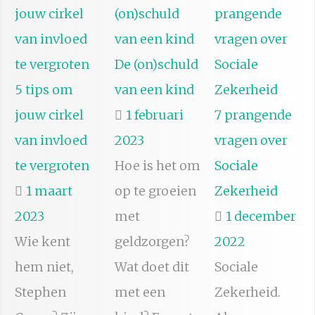
De (on)schuld
5 tips om
van een kind
jouw cirkel
1 februari
7 prangende
van invloed
2023
vragen over
te vergroten
Hoe is het om
Sociale
1 maart
op te groeien
Zekerheid
2023
met
1 december
Wie kent
geldzorgen?
2022
hem niet,
Wat doet dit
Sociale
Stephen
met een
Zekerheid.