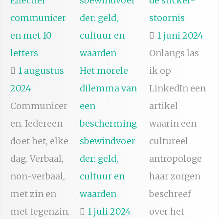
Effectief
de sticker-
communicer
stoornis
en met 10
1 juni 2024
letters
Onlangs las
1 augustus
Het morele
ik op
2024
dilemma van
LinkedIn een
Communicer
een
artikel
en. Iedereen
bescherming
waarin een
doet het, elke
sbewindvoer
cultureel
dag. Verbaal,
der: geld,
antropologe
non-verbaal,
cultuur en
haar zorgen
met zin en
waarden
beschreef
met tegenzin.
1 juli 2024
over het