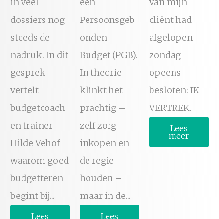
in veel
een
van mijn
dossiers nog
Persoonsgeb
cliënt had
steeds de
onden
afgelopen
nadruk. In dit
Budget (PGB).
zondag
gesprek
In theorie
opeens
vertelt
klinkt het
besloten: IK
budgetcoach
prachtig –
VERTREK.
en trainer
zelf zorg
Lees
meer
Hilde Vehof
inkopen en
waarom goed
de regie
budgetteren
houden –
begint bij...
maar in de...
Lees
Lees