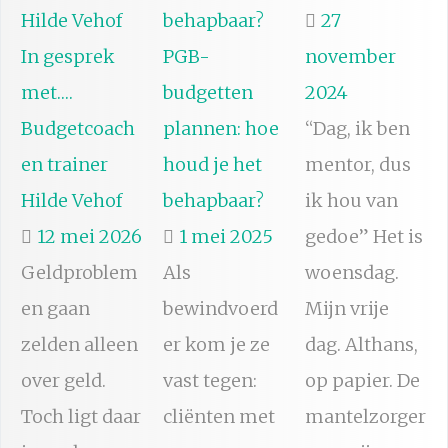
27
In gesprek
PGB-
november
met….
budgetten
2024
Budgetcoach
plannen: hoe
“Dag, ik ben
en trainer
houd je het
mentor, dus
Hilde Vehof
behapbaar?
ik hou van
12 mei 2026
1 mei 2025
gedoe” Het is
Geldproblem
Als
woensdag.
en gaan
bewindvoerd
Mijn vrije
zelden alleen
er kom je ze
dag. Althans,
over geld.
vast tegen:
op papier. De
Toch ligt daar
cliënten met
mantelzorger