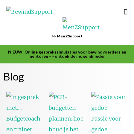
>> MenZSupport
NIEUW: Online gesprekssimulaties voor bewindvoerders en
mentoren =>
ontdek de mogelijkheden
Blog
Passie voor
gedoe