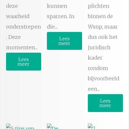
deze
kunnen
plichten
waarheid
sparren. In
binnen de
onderstrepen
die...
Wsnp, maar
. Deze
dus ook het
Lees
meer
momenten...
juridisch
kader
Lees
meer
rondom
bijvoorbeeld
een...
Lees
meer