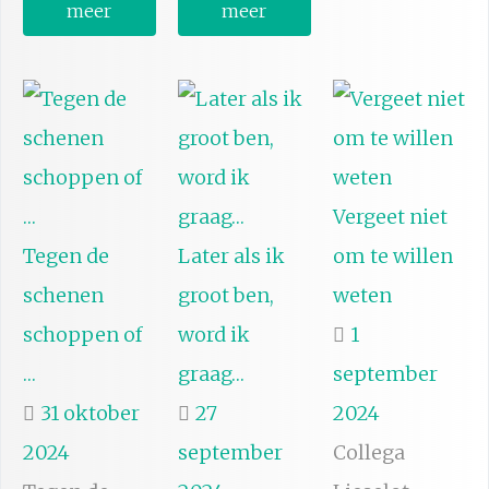
meer
meer
Vergeet niet
Tegen de
Later als ik
om te willen
schenen
groot ben,
weten
schoppen of
word ik
1
…
graag…
september
31 oktober
27
2024
2024
september
Collega