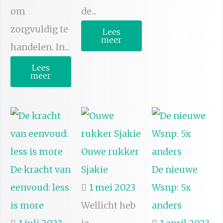
om
de...
zorgvuldig te
Lees
meer
handelen. In...
Lees
meer
Ouwe rukker
De kracht van
Sjakie
De nieuwe
eenvoud: less
1 mei 2023
Wsnp: 5x
is more
Wellicht heb
anders