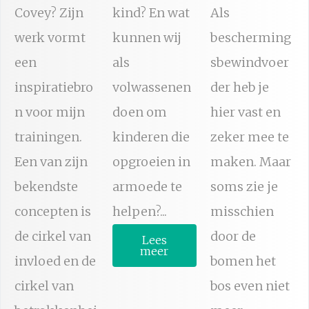
Covey? Zijn
kind? En wat
Als
werk vormt
kunnen wij
bescherming
een
als
sbewindvoer
inspiratiebro
volwassenen
der heb je
n voor mijn
doen om
hier vast en
trainingen.
kinderen die
zeker mee te
Een van zijn
opgroeien in
maken. Maar
bekendste
armoede te
soms zie je
concepten is
helpen?...
misschien
de cirkel van
door de
Lees
meer
invloed en de
bomen het
cirkel van
bos even niet