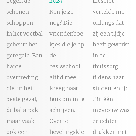
Tegen de
2024
Lieselot
schenen
Ken je ze
vertelde me
schoppen –
nog? Die
onlangs dat
in het voetbal
vriendenboe
zij een tijdje
gebeurt het
kjes die je op
heeft gewerkt
geregeld. Een
de
in de
harde
basisschool
thuiszorg
overtreding
altijd mee
tijdens haar
die, in het
kreeg naar
studententijd
beste geval,
huis om in te
. Bij één
de bal afpakt,
schrijven.
mevrouw was
maar vaak
Over je
ze echter
ook een
lievelingskle
drukker met