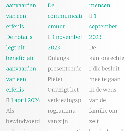
De
mensen …
communicati
1
emuur
september
De notaris
1 november
2023
legt uit:
2023
De
beneficiair
Onlangs
kantonrechte
aanvaarden
presenteerde
r die besluit
van een
Pieter
mee te gaan
erfenis
Omtzigt het
in de wens
1 april 2024
verkiezingsp
van de
Als
rogramma
familie om
bewindvoerd
van zijn
zelf