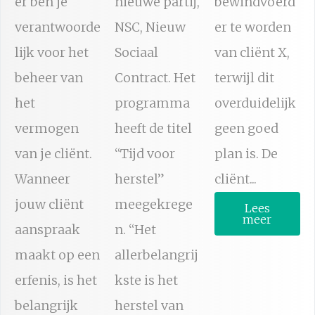
er ben je
nieuwe partij,
bewindvoerd
verantwoorde
NSC, Nieuw
er te worden
lijk voor het
Sociaal
van cliënt X,
beheer van
Contract. Het
terwijl dit
het
programma
overduidelijk
vermogen
heeft de titel
geen goed
van je cliënt.
“Tijd voor
plan is. De
Wanneer
herstel”
cliënt...
jouw cliënt
meegekrege
Lees
meer
aanspraak
n. “Het
maakt op een
allerbelangrij
erfenis, is het
kste is het
belangrijk
herstel van