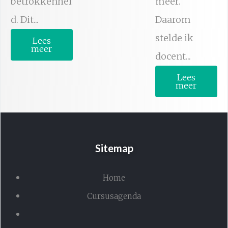
betrokkenhei
meer.
d. Dit...
Daarom
stelde ik
Lees
meer
docent...
Lees
meer
Sitemap
Home
Cursusagenda