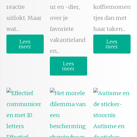
reactie
ur en -dier,
koffiemomen
uitlokt. Maar
over je
tjes dan met
wat...
favoriete
haar taken...
vakantieland
Lees
Lees
meer
meer
en...
Lees
meer
Autisme en