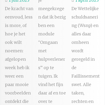
1 juli 2023
je
1 april 2023
De kracht van
meegekrege
De Wettelijke
eenvoud, less
n dat ik bezig
schuldsaneri
is more, of
ben een
ng (Wsnp) en
hoe je het
module
alles daar
ook wilt
“Omgaan
omheen
noemen:
met
wordt
afgelopen
hulpverlener
geregeld in
week heb ik
s” op te
de
weer een
tuigen. Ik
Faillissement
paar mooie
vind het fijn
swet. Alle
voorbeelden
daar af en toe
taken,
ontdekt die
over te
rechten en