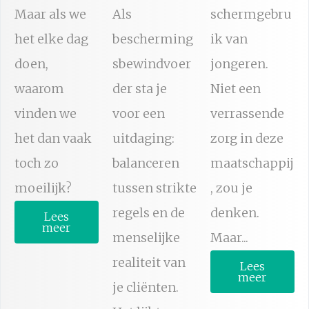
Maar als we
Als
schermgebru
het elke dag
bescherming
ik van
doen,
sbewindvoer
jongeren.
waarom
der sta je
Niet een
vinden we
voor een
verrassende
het dan vaak
uitdaging:
zorg in deze
toch zo
balanceren
maatschappij
moeilijk?
tussen strikte
, zou je
regels en de
denken.
Lees
meer
menselijke
Maar...
realiteit van
Lees
meer
je cliënten.