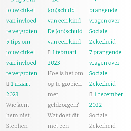
De (on)schuld
5 tips om
van een kind
jouw cirkel
1 februari
7 prangende
van invloed
2023
vragen over
te vergroten
Hoe is het om
Sociale
1 maart
op te groeien
Zekerheid
2023
met
1 december
Wie kent
geldzorgen?
2022
hem niet,
Wat doet dit
Sociale
Stephen
met een
Zekerheid.