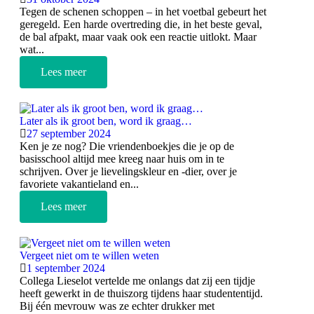
Tegen de schenen schoppen – in het voetbal gebeurt het
geregeld. Een harde overtreding die, in het beste geval,
de bal afpakt, maar vaak ook een reactie uitlokt. Maar
wat...
Lees meer
Later als ik groot ben, word ik graag…
27 september 2024
Ken je ze nog? Die vriendenboekjes die je op de
basisschool altijd mee kreeg naar huis om in te
schrijven. Over je lievelingskleur en -dier, over je
favoriete vakantieland en...
Lees meer
Vergeet niet om te willen weten
1 september 2024
Collega Lieselot vertelde me onlangs dat zij een tijdje
heeft gewerkt in de thuiszorg tijdens haar studententijd.
Bij één mevrouw was ze echter drukker met