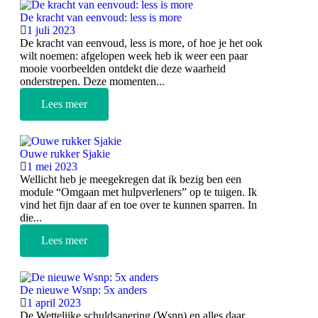
De kracht van eenvoud: less is more
1 juli 2023
De kracht van eenvoud, less is more, of hoe je het ook
wilt noemen: afgelopen week heb ik weer een paar
mooie voorbeelden ontdekt die deze waarheid
onderstrepen. Deze momenten...
Lees meer
Ouwe rukker Sjakie
1 mei 2023
Wellicht heb je meegekregen dat ik bezig ben een
module “Omgaan met hulpverleners” op te tuigen. Ik
vind het fijn daar af en toe over te kunnen sparren. In
die...
Lees meer
De nieuwe Wsnp: 5x anders
1 april 2023
De Wettelijke schuldsanering (Wsnp) en alles daar