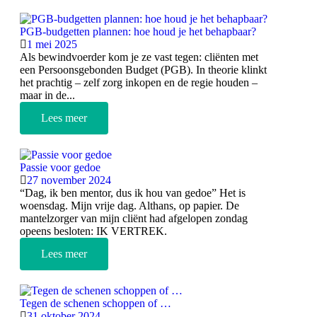
PGB-budgetten plannen: hoe houd je het behapbaar?
1 mei 2025
Als bewindvoerder kom je ze vast tegen: cliënten met
een Persoonsgebonden Budget (PGB). In theorie klinkt
het prachtig – zelf zorg inkopen en de regie houden –
maar in de...
Lees meer
Passie voor gedoe
27 november 2024
“Dag, ik ben mentor, dus ik hou van gedoe” Het is
woensdag. Mijn vrije dag. Althans, op papier. De
mantelzorger van mijn cliënt had afgelopen zondag
opeens besloten: IK VERTREK.
Lees meer
Tegen de schenen schoppen of …
31 oktober 2024