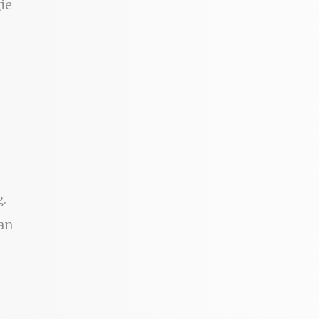
ie
g.
an