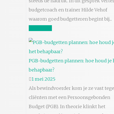
steeds de nadruk. In dit gesprek vertel
budgetcoach en trainer Hilde Vehof
waarom goed budgetteren begint bij...
Lees meer
PGB-budgetten plannen: hoe houd je 
behapbaar?
1 mei 2025
Als bewindvoerder kom je ze vast tege
cliënten met een Persoonsgebonden
Budget (PGB). In theorie klinkt het