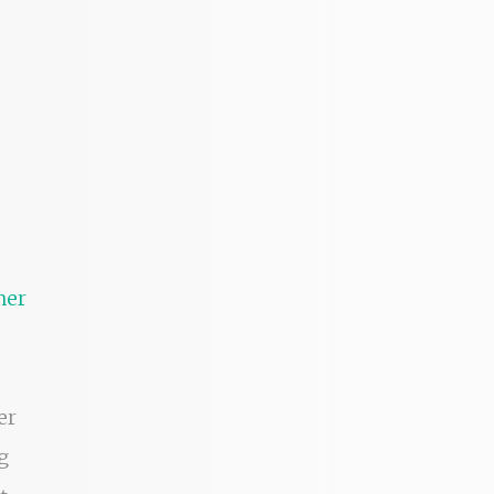
ner
er
g