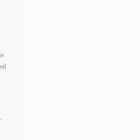
de
bal