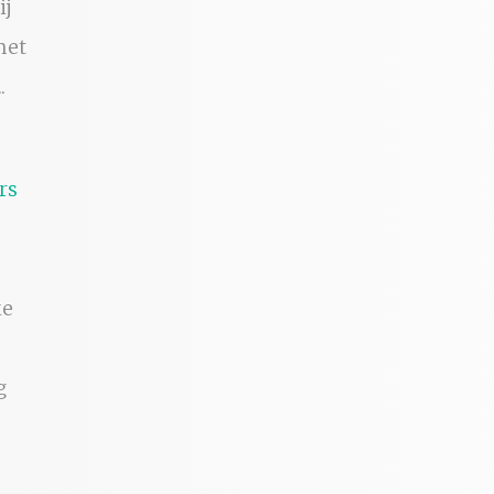
ij
met
.
ke
g