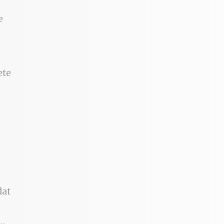
e
ete
dat