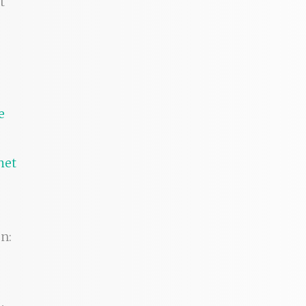
t
het
n: