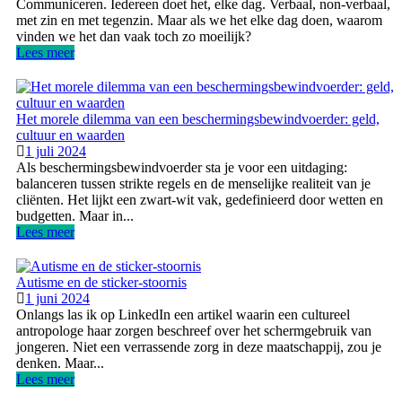
Communiceren. Iedereen doet het, elke dag. Verbaal, non-verbaal,
met zin en met tegenzin. Maar als we het elke dag doen, waarom
vinden we het dan vaak toch zo moeilijk?
Lees meer
Het morele dilemma van een beschermingsbewindvoerder: geld,
cultuur en waarden
1 juli 2024
Als beschermingsbewindvoerder sta je voor een uitdaging:
balanceren tussen strikte regels en de menselijke realiteit van je
cliënten. Het lijkt een zwart-wit vak, gedefinieerd door wetten en
budgetten. Maar in...
Lees meer
Autisme en de sticker-stoornis
1 juni 2024
Onlangs las ik op LinkedIn een artikel waarin een cultureel
antropologe haar zorgen beschreef over het schermgebruik van
jongeren. Niet een verrassende zorg in deze maatschappij, zou je
denken. Maar...
Lees meer