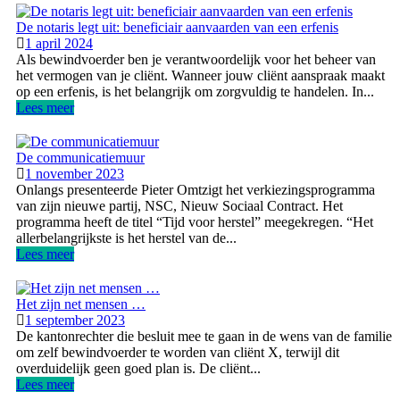
De notaris legt uit: beneficiair aanvaarden van een erfenis
1 april 2024
Als bewindvoerder ben je verantwoordelijk voor het beheer van
het vermogen van je cliënt. Wanneer jouw cliënt aanspraak maakt
op een erfenis, is het belangrijk om zorgvuldig te handelen. In...
Lees meer
De communicatiemuur
1 november 2023
Onlangs presenteerde Pieter Omtzigt het verkiezingsprogramma
van zijn nieuwe partij, NSC, Nieuw Sociaal Contract. Het
programma heeft de titel “Tijd voor herstel” meegekregen. “Het
allerbelangrijkste is het herstel van de...
Lees meer
Het zijn net mensen …
1 september 2023
De kantonrechter die besluit mee te gaan in de wens van de familie
om zelf bewindvoerder te worden van cliënt X, terwijl dit
overduidelijk geen goed plan is. De cliënt...
Lees meer