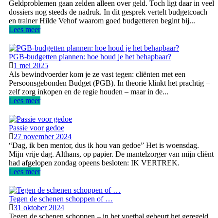
Geldproblemen gaan zelden alleen over geld. Toch ligt daar in veel
dossiers nog steeds de nadruk. In dit gesprek vertelt budgetcoach
en trainer Hilde Vehof waarom goed budgetteren begint bij...
Lees meer
PGB-budgetten plannen: hoe houd je het behapbaar?
1 mei 2025
Als bewindvoerder kom je ze vast tegen: cliënten met een
Persoonsgebonden Budget (PGB). In theorie klinkt het prachtig –
zelf zorg inkopen en de regie houden – maar in de...
Lees meer
Passie voor gedoe
27 november 2024
“Dag, ik ben mentor, dus ik hou van gedoe” Het is woensdag.
Mijn vrije dag. Althans, op papier. De mantelzorger van mijn cliënt
had afgelopen zondag opeens besloten: IK VERTREK.
Lees meer
Tegen de schenen schoppen of …
31 oktober 2024
Tegen de schenen schoppen – in het voetbal gebeurt het geregeld.