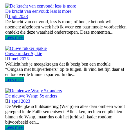
De kracht van eenvoud: less is more
1 juli 2023
De kracht van eenvoud, less is more, of hoe je het ook wilt
noemen: afgelopen week heb ik weer een paar mooie voorbeelden
ontdekt die deze waarheid onderstrepen. Deze momenten...
Lees meer
Ouwe rukker Sjakie
1 mei 2023
Wellicht heb je meegekregen dat ik bezig ben een module
“Omgaan met hulpverleners” op te tuigen. Ik vind het fijn daar af
en toe over te kunnen sparren. In die...
Lees meer
De nieuwe Wsnp: 5x anders
1 april 2023
De Wettelijke schuldsanering (Wsnp) en alles daar omheen wordt
geregeld in de Faillissementswet. Alle taken, rechten en plichten
binnen de Wsnp, maar dus ook het juridisch kader rondom
bijvoorbeeld een...
Lees meer