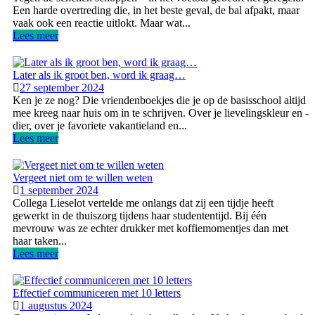
Een harde overtreding die, in het beste geval, de bal afpakt, maar
vaak ook een reactie uitlokt. Maar wat...
Lees meer
Later als ik groot ben, word ik graag…
27 september 2024
Ken je ze nog? Die vriendenboekjes die je op de basisschool altijd
mee kreeg naar huis om in te schrijven. Over je lievelingskleur en -
dier, over je favoriete vakantieland en...
Lees meer
Vergeet niet om te willen weten
1 september 2024
Collega Lieselot vertelde me onlangs dat zij een tijdje heeft
gewerkt in de thuiszorg tijdens haar studententijd. Bij één
mevrouw was ze echter drukker met koffiemomentjes dan met
haar taken...
Lees meer
Effectief communiceren met 10 letters
1 augustus 2024