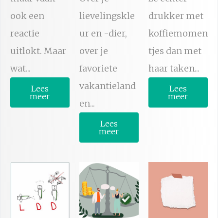
ook een
lievelingskle
drukker met
reactie
ur en -dier,
koffiemomen
uitlokt. Maar
over je
tjes dan met
wat...
favoriete
haar taken...
vakantieland
Lees
Lees
meer
meer
en...
Lees
meer