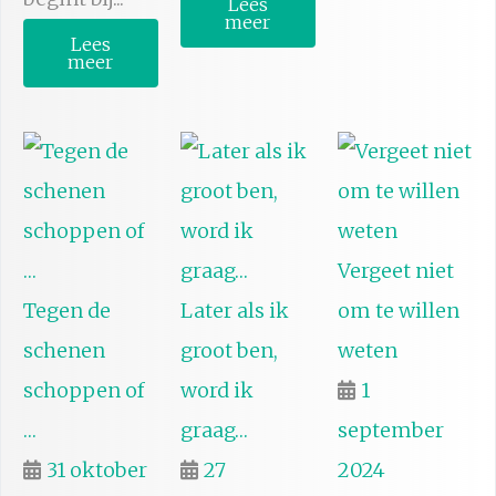
Lees
meer
Lees
meer
Vergeet niet
Tegen de
Later als ik
om te willen
schenen
groot ben,
weten
schoppen of
word ik
1
…
graag…
september
31 oktober
27
2024