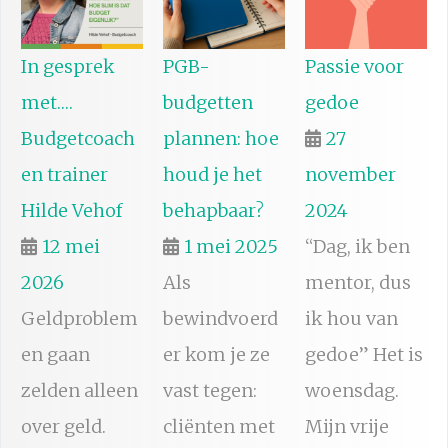
In gesprek
PGB-
Passie voor
met….
budgetten
gedoe
Budgetcoach
plannen: hoe
27
en trainer
houd je het
november
Hilde Vehof
behapbaar?
2024
12 mei
1 mei 2025
“Dag, ik ben
2026
Als
mentor, dus
Geldproblem
bewindvoerd
ik hou van
en gaan
er kom je ze
gedoe” Het is
zelden alleen
vast tegen:
woensdag.
over geld.
cliënten met
Mijn vrije