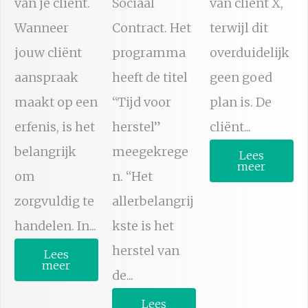
van je cliënt.
Sociaal
van cliënt X,
Wanneer
Contract. Het
terwijl dit
jouw cliënt
programma
overduidelijk
aanspraak
heeft de titel
geen goed
maakt op een
“Tijd voor
plan is. De
erfenis, is het
herstel”
cliënt...
belangrijk
meegekrege
Lees
meer
om
n. “Het
zorgvuldig te
allerbelangrij
handelen. In...
kste is het
herstel van
Lees
meer
de...
Lees