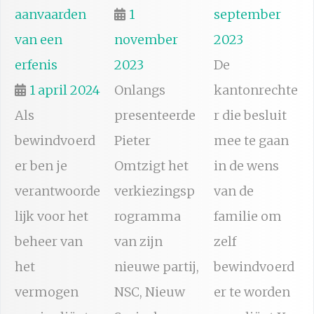
aanvaarden
1
september
van een
november
2023
erfenis
2023
De
1 april 2024
Onlangs
kantonrechte
Als
presenteerde
r die besluit
bewindvoerd
Pieter
mee te gaan
er ben je
Omtzigt het
in de wens
verantwoorde
verkiezingsp
van de
lijk voor het
rogramma
familie om
beheer van
van zijn
zelf
het
nieuwe partij,
bewindvoerd
vermogen
NSC, Nieuw
er te worden