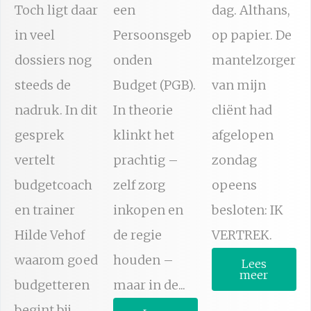
Toch ligt daar
een
dag. Althans,
in veel
Persoonsgeb
op papier. De
dossiers nog
onden
mantelzorger
steeds de
Budget (PGB).
van mijn
nadruk. In dit
In theorie
cliënt had
gesprek
klinkt het
afgelopen
vertelt
prachtig –
zondag
budgetcoach
zelf zorg
opeens
en trainer
inkopen en
besloten: IK
Hilde Vehof
de regie
VERTREK.
waarom goed
houden –
Lees
meer
budgetteren
maar in de...
begint bij...