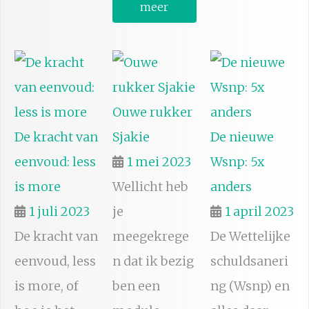
meer
Ouwe rukker
De kracht van
Sjakie
De nieuwe
eenvoud: less
1 mei 2023
Wsnp: 5x
is more
Wellicht heb
anders
1 juli 2023
je
1 april 2023
De kracht van
meegekrege
De Wettelijke
eenvoud, less
n dat ik bezig
schuldsaneri
is more, of
ben een
ng (Wsnp) en