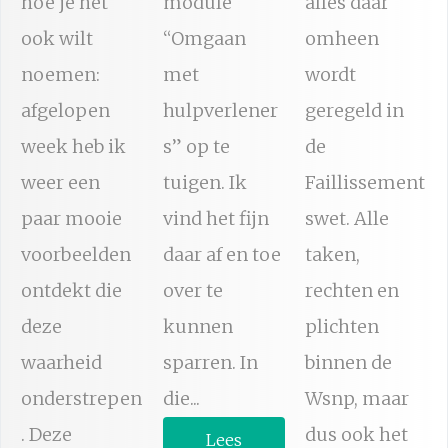
hoe je het
module
alles daar
ook wilt
“Omgaan
omheen
noemen:
met
wordt
afgelopen
hulpverlener
geregeld in
week heb ik
s” op te
de
weer een
tuigen. Ik
Faillissement
paar mooie
vind het fijn
swet. Alle
voorbeelden
daar af en toe
taken,
ontdekt die
over te
rechten en
deze
kunnen
plichten
waarheid
sparren. In
binnen de
onderstrepen
die...
Wsnp, maar
. Deze
dus ook het
Lees