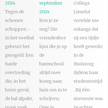
2024
september
Collega
Tegen de
2024
Lieselot
schenen
Ken je ze
vertelde me
schoppen –
nog? Die
onlangs dat
in het voetbal
vriendenboe
zij een tijdje
gebeurt het
kjes die je op
heeft gewerkt
geregeld. Een
de
in de
harde
basisschool
thuiszorg
overtreding
altijd mee
tijdens haar
die, in het
kreeg naar
studententijd
beste geval,
huis om in te
. Bij één
de bal afpakt,
schrijven.
mevrouw was
maar vaak
Over je
ze echter