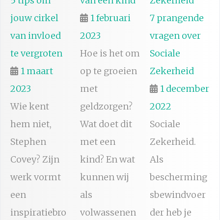
5 tips om
van een kind
jouw cirkel
1 februari
7 prangende
van invloed
2023
vragen over
te vergroten
Hoe is het om
Sociale
1 maart
op te groeien
Zekerheid
2023
met
1 december
Wie kent
geldzorgen?
2022
hem niet,
Wat doet dit
Sociale
Stephen
met een
Zekerheid.
Covey? Zijn
kind? En wat
Als
werk vormt
kunnen wij
bescherming
een
als
sbewindvoer
inspiratiebro
volwassenen
der heb je