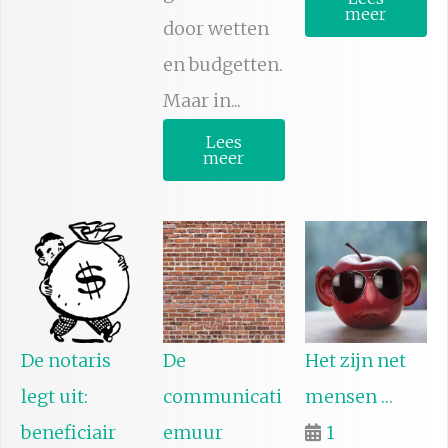
meer
door wetten
en budgetten.
Maar in...
Lees
meer
De notaris
De
Het zijn net
legt uit:
communicati
mensen …
beneficiair
emuur
1