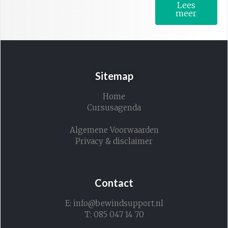
Lees
meer
Sitemap
Home
Cursusagenda
Algemene Voorwaarden
Privacy & disclaimer
Contact
E: info@bewindsupport.nl
T: 085 047 14 70