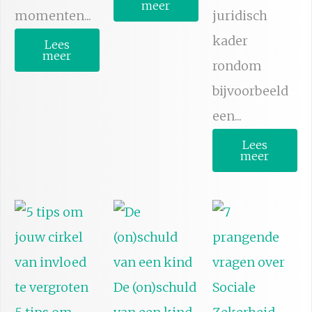
meer
momenten...
juridisch
kader
Lees
meer
rondom
bijvoorbeeld
een...
Lees
meer
De (on)schuld