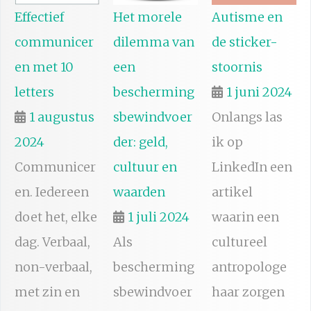
Effectief
Het morele
Autisme en
communicer
dilemma van
de sticker-
en met 10
een
stoornis
letters
bescherming
1 juni 2024
1 augustus
sbewindvoer
Onlangs las
2024
der: geld,
ik op
Communicer
cultuur en
LinkedIn een
en. Iedereen
waarden
artikel
doet het, elke
1 juli 2024
waarin een
dag. Verbaal,
Als
cultureel
non-verbaal,
bescherming
antropologe
met zin en
sbewindvoer
haar zorgen