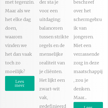
met tegenzin.
der sta je
beschreef
Maar als we
voor een
over het
het elke dag
uitdaging:
schermgebru
doen,
balanceren
ik van
waarom
tussen strikte
jongeren.
vinden we
regels en de
Niet een
het dan vaak
menselijke
verrassende
toch zo
realiteit van
zorg in deze
moeilijk?
je cliënten.
maatschappij
Het lijkt een
, zou je
Lees
meer
zwart-wit
denken.
vak,
Maar...
gedefinieerd
Lees