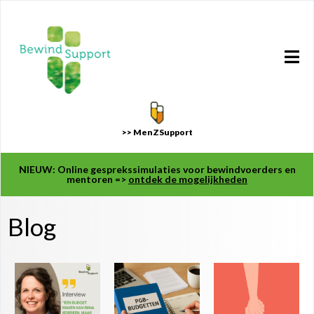
>> MenZSupport
NIEUW: Online gesprekssimulaties voor bewindvoerders en
mentoren =>
ontdek de mogelijkheden
Blog