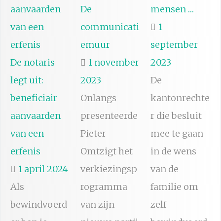
De
mensen …
communicati
1
emuur
september
De notaris
1 november
2023
legt uit:
2023
De
beneficiair
Onlangs
kantonrechte
aanvaarden
presenteerde
r die besluit
van een
Pieter
mee te gaan
erfenis
Omtzigt het
in de wens
1 april 2024
verkiezingsp
van de
Als
rogramma
familie om
bewindvoerd
van zijn
zelf