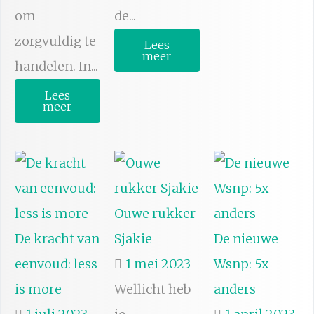
om
de...
zorgvuldig te
Lees
meer
handelen. In...
Lees
meer
Ouwe rukker
De kracht van
Sjakie
De nieuwe
eenvoud: less
1 mei 2023
Wsnp: 5x
is more
Wellicht heb
anders