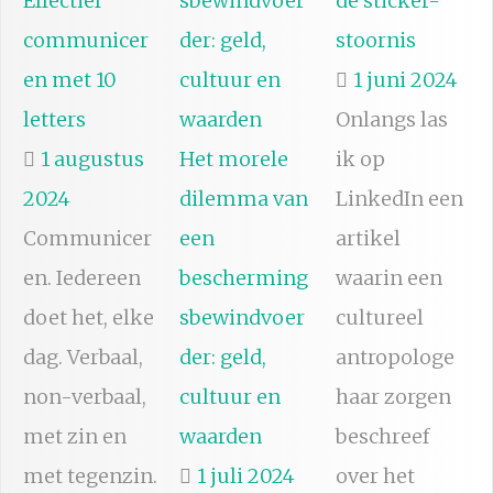
Effectief
de sticker-
communicer
stoornis
en met 10
1 juni 2024
letters
Onlangs las
1 augustus
Het morele
ik op
2024
dilemma van
LinkedIn een
Communicer
een
artikel
en. Iedereen
bescherming
waarin een
doet het, elke
sbewindvoer
cultureel
dag. Verbaal,
der: geld,
antropologe
non-verbaal,
cultuur en
haar zorgen
met zin en
waarden
beschreef
met tegenzin.
1 juli 2024
over het