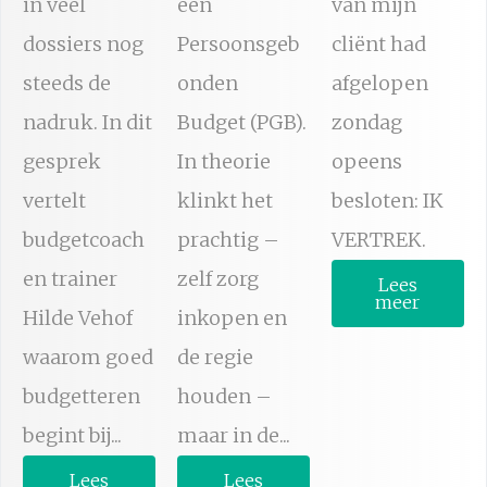
in veel
een
van mijn
dossiers nog
Persoonsgeb
cliënt had
steeds de
onden
afgelopen
nadruk. In dit
Budget (PGB).
zondag
gesprek
In theorie
opeens
vertelt
klinkt het
besloten: IK
budgetcoach
prachtig –
VERTREK.
en trainer
zelf zorg
Lees
meer
Hilde Vehof
inkopen en
waarom goed
de regie
budgetteren
houden –
begint bij...
maar in de...
Lees
Lees