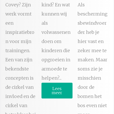
Covey? Zijn
kind? En wat
Als
werk vormt
kunnen wij
bescherming
een
als
sbewindvoer
inspiratiebro
volwassenen
der heb je
n voor mijn
doen om
hier vast en
trainingen.
kinderen die
zeker mee te
Een van zijn
opgroeien in
maken. Maar
bekendste
armoede te
soms zie je
concepten is
helpen?...
misschien
de cirkel van
door de
Lees
meer
invloed en de
bomen het
cirkel van
bos even niet