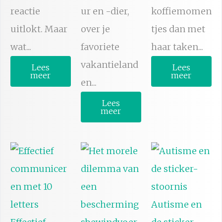
reactie
ur en -dier,
koffiemomen
uitlokt. Maar
over je
tjes dan met
wat...
favoriete
haar taken...
vakantieland
Lees
Lees
meer
meer
en...
Lees
meer
Autisme en