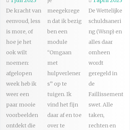
1 juli 2023
je
1 april 2023
De kracht van
meegekrege
De Wettelijke
eenvoud, less
n dat ik bezig
schuldsaneri
is more, of
ben een
ng (Wsnp) en
hoe je het
module
alles daar
ook wilt
“Omgaan
omheen
noemen:
met
wordt
afgelopen
hulpverlener
geregeld in
week heb ik
s” op te
de
weer een
tuigen. Ik
Faillissement
paar mooie
vind het fijn
swet. Alle
voorbeelden
daar af en toe
taken,
ontdekt die
over te
rechten en