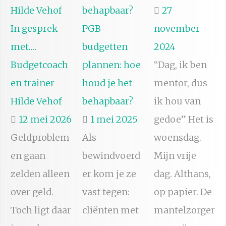
27
In gesprek
PGB-
november
met….
budgetten
2024
Budgetcoach
plannen: hoe
“Dag, ik ben
en trainer
houd je het
mentor, dus
Hilde Vehof
behapbaar?
ik hou van
12 mei 2026
1 mei 2025
gedoe” Het is
Geldproblem
Als
woensdag.
en gaan
bewindvoerd
Mijn vrije
zelden alleen
er kom je ze
dag. Althans,
over geld.
vast tegen:
op papier. De
Toch ligt daar
cliënten met
mantelzorger