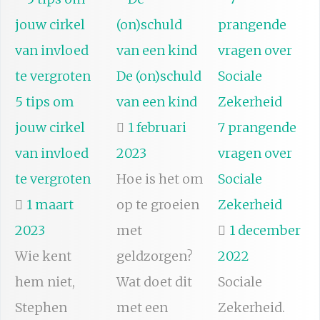
De (on)schuld
5 tips om
van een kind
jouw cirkel
1 februari
7 prangende
van invloed
2023
vragen over
te vergroten
Hoe is het om
Sociale
1 maart
op te groeien
Zekerheid
2023
met
1 december
Wie kent
geldzorgen?
2022
hem niet,
Wat doet dit
Sociale
Stephen
met een
Zekerheid.