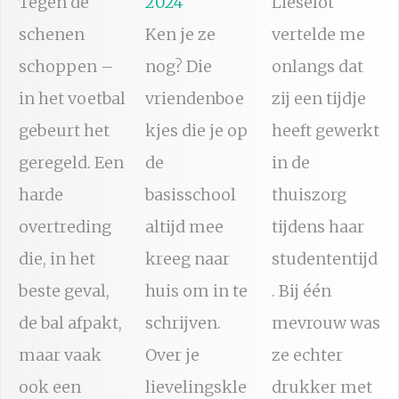
Tegen de
2024
Lieselot
schenen
Ken je ze
vertelde me
schoppen –
nog? Die
onlangs dat
in het voetbal
vriendenboe
zij een tijdje
gebeurt het
kjes die je op
heeft gewerkt
geregeld. Een
de
in de
harde
basisschool
thuiszorg
overtreding
altijd mee
tijdens haar
die, in het
kreeg naar
studententijd
beste geval,
huis om in te
. Bij één
de bal afpakt,
schrijven.
mevrouw was
maar vaak
Over je
ze echter
ook een
lievelingskle
drukker met