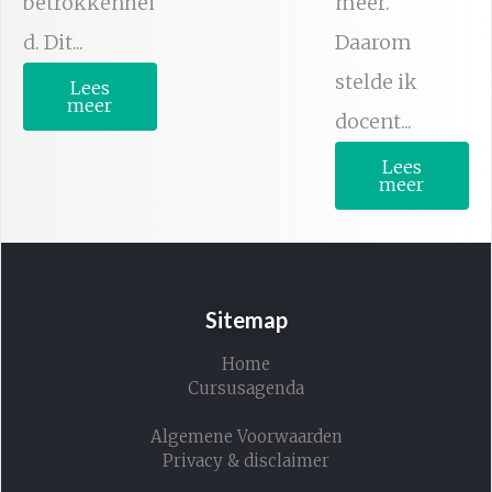
betrokkenhei
meer.
d. Dit...
Daarom
stelde ik
Lees
meer
docent...
Lees
meer
Sitemap
Home
Cursusagenda
Algemene Voorwaarden
Privacy & disclaimer