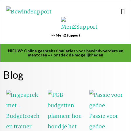
>> MenZSupport
NIEUW: Online gesprekssimulaties voor bewindvoerders en
mentoren =>
ontdek de mogelijkheden
Blog
Passie voor
gedoe