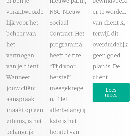
er ben je
nieuwe partij,
bewindvoerd
verantwoorde
NSC, Nieuw
er te worden
lijk voor het
Sociaal
van cliënt X,
beheer van
Contract. Het
terwijl dit
het
programma
overduidelijk
vermogen
heeft de titel
geen goed
van je cliënt.
“Tijd voor
plan is. De
Wanneer
herstel”
cliënt...
jouw cliënt
meegekrege
Lees
meer
aanspraak
n. “Het
maakt op een
allerbelangrij
erfenis, is het
kste is het
belangrijk
herstel van