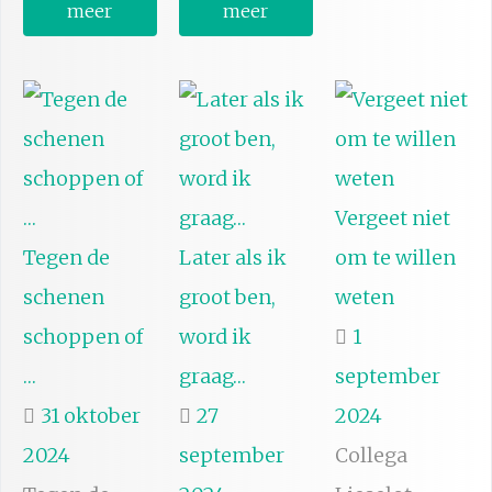
meer
meer
Vergeet niet
Tegen de
Later als ik
om te willen
schenen
groot ben,
weten
schoppen of
word ik
1
…
graag…
september
31 oktober
27
2024
2024
september
Collega