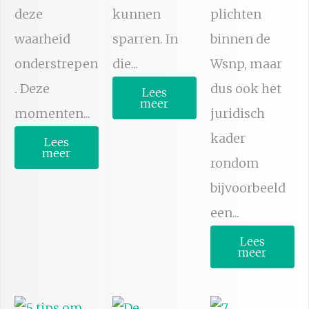
deze
kunnen
plichten
waarheid
sparren. In
binnen de
onderstrepen
die...
Wsnp, maar
. Deze
dus ook het
Lees
meer
momenten...
juridisch
kader
Lees
meer
rondom
bijvoorbeeld
een...
Lees
meer