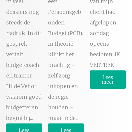
in veel
een
van mijn
dossiers nog
Persoonsgeb
cliënt had
steeds de
onden
afgelopen
nadruk. In dit
Budget (PGB).
zondag
gesprek
In theorie
opeens
vertelt
klinkt het
besloten: IK
budgetcoach
prachtig –
VERTREK.
en trainer
zelf zorg
Lees
meer
Hilde Vehof
inkopen en
waarom goed
de regie
budgetteren
houden –
begint bij...
maar in de...
Lees
Lees