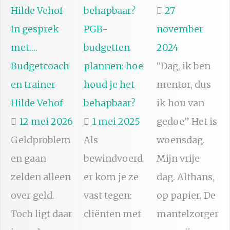
27
In gesprek
PGB-
november
met….
budgetten
2024
Budgetcoach
plannen: hoe
“Dag, ik ben
en trainer
houd je het
mentor, dus
Hilde Vehof
behapbaar?
ik hou van
12 mei 2026
1 mei 2025
gedoe” Het is
Geldproblem
Als
woensdag.
en gaan
bewindvoerd
Mijn vrije
zelden alleen
er kom je ze
dag. Althans,
over geld.
vast tegen:
op papier. De
Toch ligt daar
cliënten met
mantelzorger