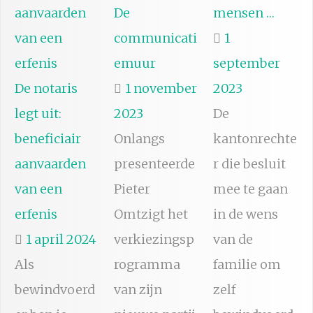
De
mensen …
communicati
1
emuur
september
De notaris
1 november
2023
legt uit:
2023
De
beneficiair
Onlangs
kantonrechte
aanvaarden
presenteerde
r die besluit
van een
Pieter
mee te gaan
erfenis
Omtzigt het
in de wens
1 april 2024
verkiezingsp
van de
Als
rogramma
familie om
bewindvoerd
van zijn
zelf