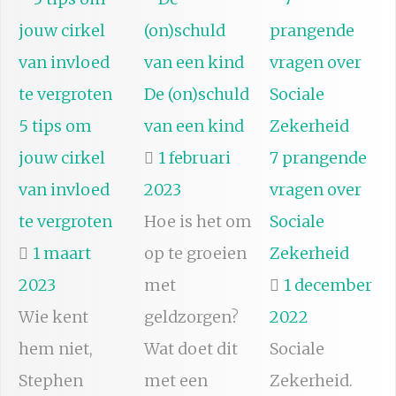
De (on)schuld
5 tips om
van een kind
jouw cirkel
1 februari
7 prangende
van invloed
2023
vragen over
te vergroten
Hoe is het om
Sociale
1 maart
op te groeien
Zekerheid
2023
met
1 december
Wie kent
geldzorgen?
2022
hem niet,
Wat doet dit
Sociale
Stephen
met een
Zekerheid.