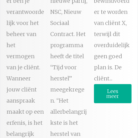
er ben je
nieuwe partij,
bewindvoerd
verantwoorde
NSC, Nieuw
er te worden
lijk voor het
Sociaal
van cliënt X,
beheer van
Contract. Het
terwijl dit
het
programma
overduidelijk
vermogen
heeft de titel
geen goed
van je cliënt.
“Tijd voor
plan is. De
Wanneer
herstel”
cliënt...
jouw cliënt
meegekrege
Lees
meer
aanspraak
n. “Het
maakt op een
allerbelangrij
erfenis, is het
kste is het
belangrijk
herstel van