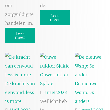
om
de...
zorgvuldig te
Lees
meer
handelen. In...
Lees
meer
Ouwe rukker
De kracht van
Sjakie
De nieuwe
eenvoud: less
1 mei 2023
Wsnp: 5x
is more
Wellicht heb
anders