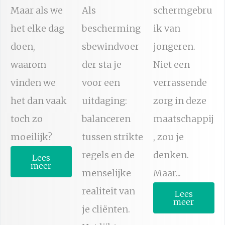
Maar als we
Als
schermgebru
het elke dag
bescherming
ik van
doen,
sbewindvoer
jongeren.
waarom
der sta je
Niet een
vinden we
voor een
verrassende
het dan vaak
uitdaging:
zorg in deze
toch zo
balanceren
maatschappij
moeilijk?
tussen strikte
, zou je
regels en de
denken.
Lees
meer
menselijke
Maar...
realiteit van
Lees
meer
je cliënten.