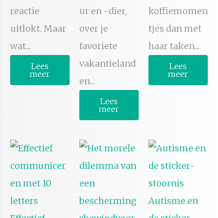
reactie
ur en -dier,
koffiemomen
uitlokt. Maar
over je
tjes dan met
wat...
favoriete
haar taken...
vakantieland
Lees
Lees
meer
meer
en...
Lees
meer
Autisme en