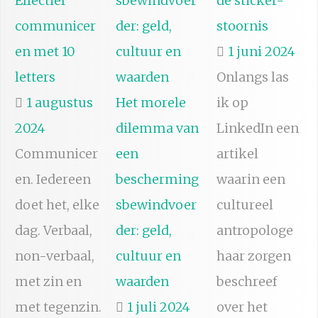
Effectief
de sticker-
communicer
stoornis
en met 10
1 juni 2024
letters
Onlangs las
1 augustus
Het morele
ik op
2024
dilemma van
LinkedIn een
Communicer
een
artikel
en. Iedereen
bescherming
waarin een
doet het, elke
sbewindvoer
cultureel
dag. Verbaal,
der: geld,
antropologe
non-verbaal,
cultuur en
haar zorgen
met zin en
waarden
beschreef
met tegenzin.
1 juli 2024
over het