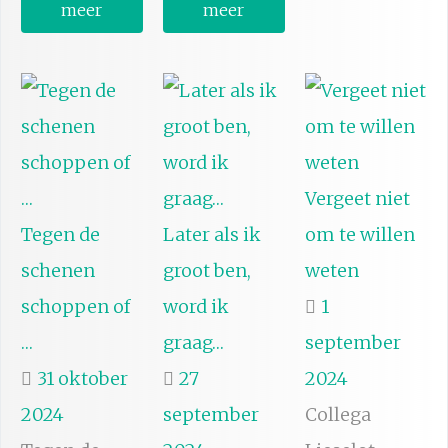
meer
meer
Vergeet niet
Tegen de
Later als ik
om te willen
schenen
groot ben,
weten
schoppen of
word ik
1
…
graag…
september
31 oktober
27
2024
2024
september
Collega