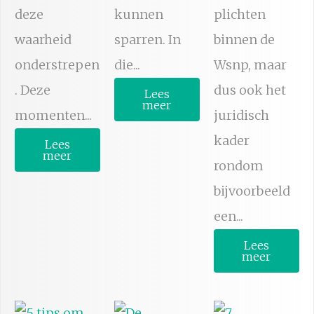
deze
kunnen
plichten
waarheid
sparren. In
binnen de
onderstrepen
die...
Wsnp, maar
. Deze
dus ook het
Lees
meer
momenten...
juridisch
kader
Lees
meer
rondom
bijvoorbeeld
een...
Lees
meer