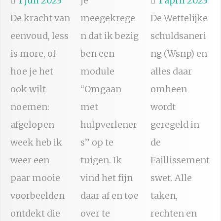
1 juli 2023
je
1 april 2023
De kracht van
meegekrege
De Wettelijke
eenvoud, less
n dat ik bezig
schuldsaneri
is more, of
ben een
ng (Wsnp) en
hoe je het
module
alles daar
ook wilt
“Omgaan
omheen
noemen:
met
wordt
afgelopen
hulpverlener
geregeld in
week heb ik
s” op te
de
weer een
tuigen. Ik
Faillissement
paar mooie
vind het fijn
swet. Alle
voorbeelden
daar af en toe
taken,
ontdekt die
over te
rechten en