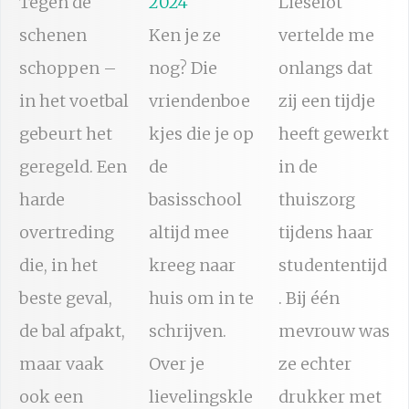
Tegen de
2024
Lieselot
schenen
Ken je ze
vertelde me
schoppen –
nog? Die
onlangs dat
in het voetbal
vriendenboe
zij een tijdje
gebeurt het
kjes die je op
heeft gewerkt
geregeld. Een
de
in de
harde
basisschool
thuiszorg
overtreding
altijd mee
tijdens haar
die, in het
kreeg naar
studententijd
beste geval,
huis om in te
. Bij één
de bal afpakt,
schrijven.
mevrouw was
maar vaak
Over je
ze echter
ook een
lievelingskle
drukker met