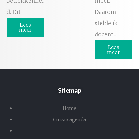
betrokkenhei
meer.
d. Dit...
Daarom
stelde ik
Lees
meer
docent...
Lees
meer
Sitemap
Home
Cursusagenda