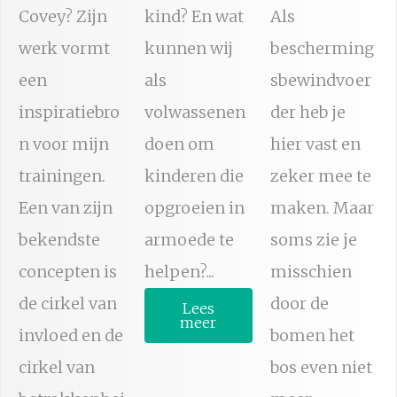
Covey? Zijn
kind? En wat
Als
werk vormt
kunnen wij
bescherming
een
als
sbewindvoer
inspiratiebro
volwassenen
der heb je
n voor mijn
doen om
hier vast en
trainingen.
kinderen die
zeker mee te
Een van zijn
opgroeien in
maken. Maar
bekendste
armoede te
soms zie je
concepten is
helpen?...
misschien
de cirkel van
door de
Lees
meer
invloed en de
bomen het
cirkel van
bos even niet