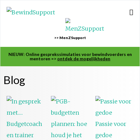
>> MenZSupport
NIEUW: Online gesprekssimulaties voor bewindvoerders en
mentoren =>
ontdek de mogelijkheden
Blog
Passie voor
gedoe