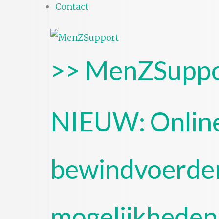
Contact
>> MenZSuppo
NIEUW: Online
bewindvoerde
mogelijkheden