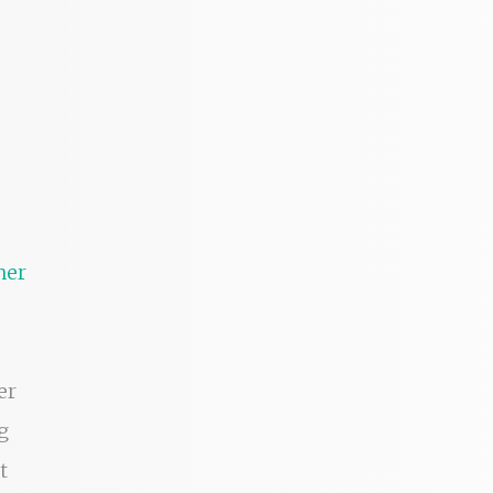
ner
er
g
t