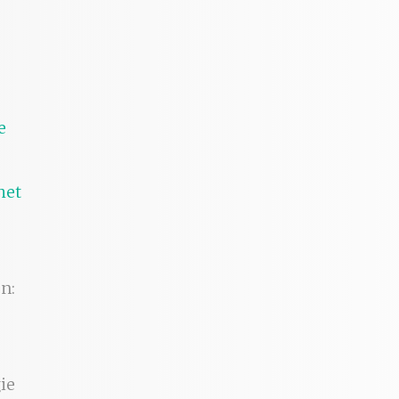
het
n:
ie