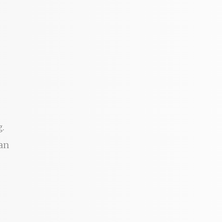
g.
an