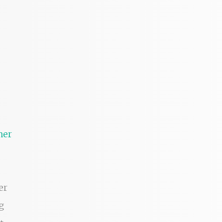
ner
er
g