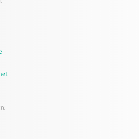
t
het
n: