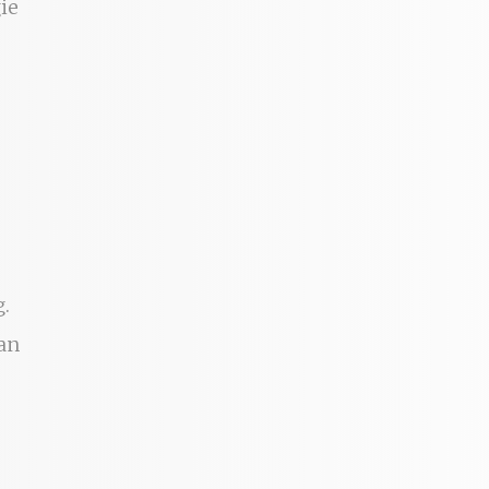
ie
g.
an