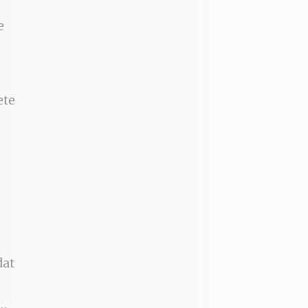
e
ete
dat