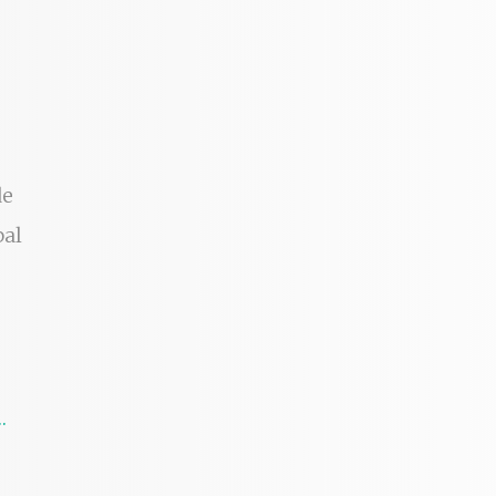
de
bal