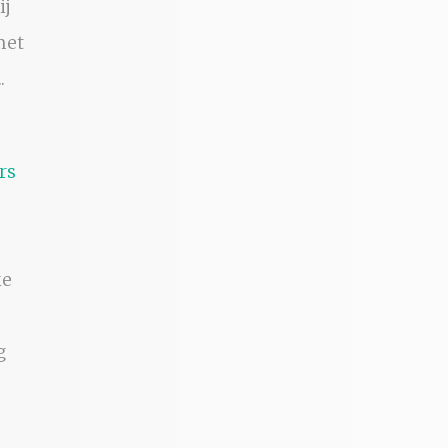
ij
met
.
ke
g