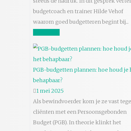
steeds de nadruk. In dit gesprek vertel
budgetcoach en trainer Hilde Vehof
waarom goed budgetteren begint bij...
Lees meer
PGB-budgetten plannen: hoe houd je 
behapbaar?
1 mei 2025
Als bewindvoerder kom je ze vast tege
cliënten met een Persoonsgebonden
Budget (PGB). In theorie klinkt het