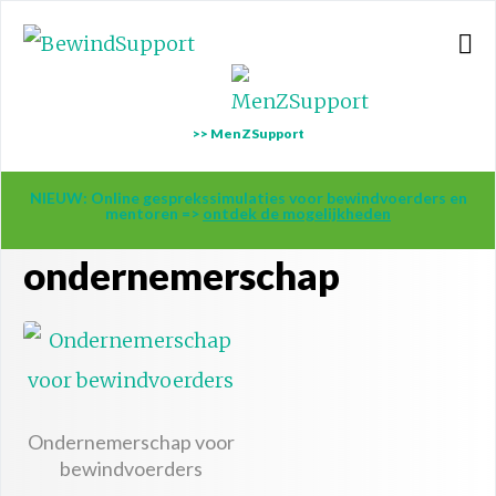
>> MenZSupport
NIEUW: Online gesprekssimulaties voor bewindvoerders en
mentoren =>
ontdek de mogelijkheden
ondernemerschap
Ondernemerschap voor
bewindvoerders