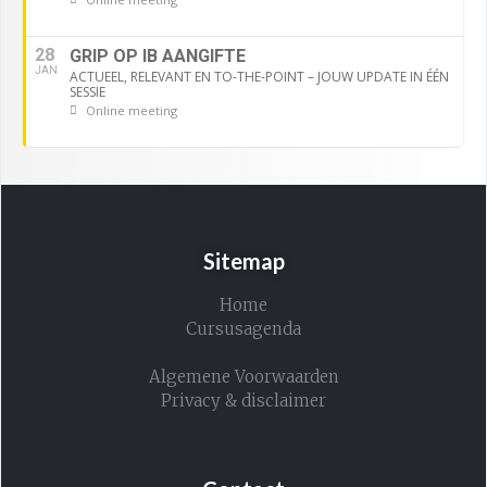
28
GRIP OP IB AANGIFTE
JAN
ACTUEEL, RELEVANT EN TO-THE-POINT – JOUW UPDATE IN ÉÉN
SESSIE
Online meeting
Sitemap
Home
Cursusagenda
Algemene Voorwaarden
Privacy & disclaimer