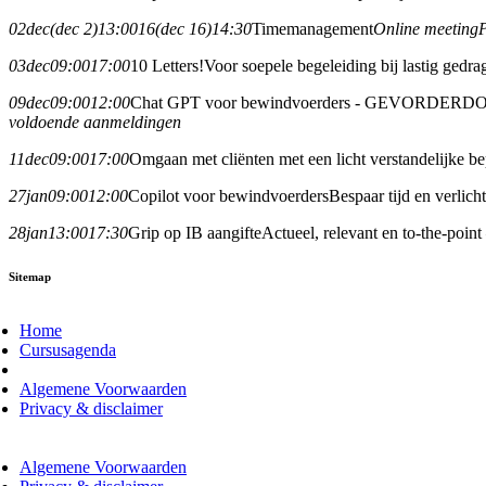
02
dec
(dec 2)
13:00
16
(dec 16)
14:30
Timemanagement
Online meeting
03
dec
09:00
17:00
10 Letters!
Voor soepele begeleiding bij lastig gedra
09
dec
09:00
12:00
Chat GPT voor bewindvoerders - GEVORDERD
O
voldoende aanmeldingen
11
dec
09:00
17:00
Omgaan met cliënten met een licht verstandelijke 
27
jan
09:00
12:00
Copilot voor bewindvoerders
Bespaar tijd en verlic
28
jan
13:00
17:30
Grip op IB aangifte
Actueel, relevant en to-the-point
Sitemap
Home
Cursusagenda
Algemene Voorwaarden
Privacy & disclaimer
Algemene Voorwaarden