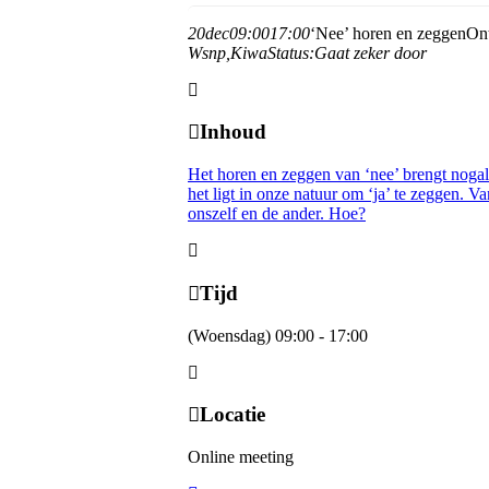
20
dec
09:00
17:00
‘Nee’ horen en zeggen
Ont
Wsnp,
Kiwa
Status:
Gaat zeker door
Inhoud
Het horen en zeggen van ‘nee’ brengt nogal 
het ligt in onze natuur om ‘ja’ te zeggen. V
onszelf en de ander. Hoe?
Tijd
(Woensdag) 09:00 - 17:00
Locatie
Online meeting