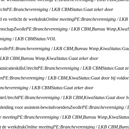
echt
PE:
Branchevereniging / LKB CBM
Status:
Gaat zeker door
jd en verlicht de werkdruk
Online meeting
PE:
Branchevereniging / LK
enschap
Zwolle
PE:
Branchevereniging / LKB CBM,
Bureau Wsnp,
Kiwa
eniging / LKB CBM
Status:
VOL
wolle
PE:
Branchevereniging / LKB CBM,
Bureau Wsnp,
Kiwa
Status:
Gaa
/ LKB CBM,
Bureau Wsnp,
Kiwa
Status:
Gaat zeker door
nicatieskills
Utrecht
PE:
Branchevereniging / LKB CBM
Status:
Gaat ze
en
PE:
Branchevereniging / LKB CBM,
Kiwa
Status:
Gaat door bij voldo
anchevereniging / LKB CBM
Status:
Gaat zeker door
mte
Utrecht
PE:
Branchevereniging / LKB CBM,
Kiwa
Status:
Gaat door b
leiding voor assistent-bewindvoerders
Zwolle
PE:
Branchevereniging 
e meeting
PE:
Branchevereniging / LKB CBM,
Bureau Wsnp,
Kiwa
Status
ht de werkdruk
Online meeting
PE:
Branchevereniging / LKB CBM,
Bure