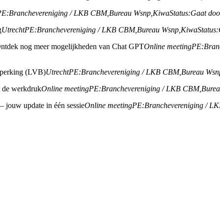
PE:
Branchevereniging / LKB CBM,
Bureau Wsnp,
Kiwa
Status:
Gaat doo
g
Utrecht
PE:
Branchevereniging / LKB CBM,
Bureau Wsnp,
Kiwa
Status:
ntdek nog meer mogelijkheden van Chat GPT
Online meeting
PE:
Bran
beperking (LVB)
Utrecht
PE:
Branchevereniging / LKB CBM,
Bureau Wsn
ht de werkdruk
Online meeting
PE:
Branchevereniging / LKB CBM,
Bure
 – jouw update in één sessie
Online meeting
PE:
Branchevereniging / L