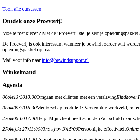
Toon alle cursussen
Ontdek onze Proeverij!
Moeite met kiezen? Met de ‘Proeverij’ stel je zelf je opleidingspakket
De Proeverij is ook interessant wanneer je bewindvoerder wilt worde
opleidingspakket op maat.
Mail voor info naar
info@bewindsupport.nl
Winkelmand
Agenda
06
okt
13:30
18:00
Omgaan met cliënten met een verslaving
Eindhoven
08
okt
09:30
16:30
Mentorschap module 1: Verkenning werkveld, rol en
27
okt
09:00
17:00
Help! Mijn cliënt heeft schulden
Van schuld naar sch
27
okt
(okt 27)
13:00
03
nov
(nov 3)
15:00
Persoonlijke effectiviteit
Online
28
okt
09:00
12:00
Copilot voor bewindvoerders
Bespaar tijd en verlic