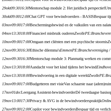
29
okt
09:30
16:30
Mentorschap module 2: Het juridisch perspectief
Utr
30
okt
09:00
12:00
Chat GPT voor bewindvoerders - BASIS
Bespaar ti
03
nov
09:00
17:00
Beschermingsbewind en de valkuilen van een nalat
04
nov
13:30
18:00
Financieel misbruik ouderen
Zwolle
PE:
Branchever
10
nov
09:00
17:00
Omgaan met cliënten met een psychische stoornis
Z
12
nov
09:30
16:30
Ethische dilemma's
Emmen
PE:
Branchevereniging 
12
nov
09:30
16:30
Mentorschap module 3: Planmatig werken en commu
12
nov
13:30
18:00
Aandacht voor het kind tijdens het bewind
Eindhov
12
nov
13:30
18:00
Bewindvoering in een digitale wereld
Zwolle
PE:
Br
13
nov
09:00
17:00
Budgetteren met visie
Van schaarste naar (adem)rui
17
nov
01
dec
Leergang Assistent-bewindvoerder
Dé tweedaagse basisop
19
nov
13:00
17:30
Privacy & AVG in de bewindvoerderspraktijk
Onlin
27
nov
09:00
12:00
Copilot voor bewindvoerders
Bespaar tijd en verlic