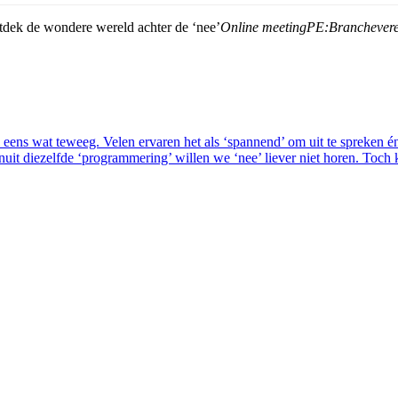
dek de wondere wereld achter de ‘nee’
Online meeting
PE:
Branchever
eens wat teweeg. Velen ervaren het als ‘spannend’ om uit te spreken én 
anuit diezelfde ‘programmering’ willen we ‘nee’ liever niet horen. Toch 