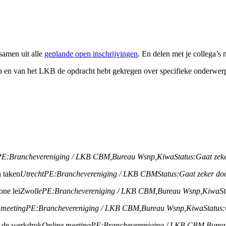
 samen uit alle
geplande open inschrijvingen
. En delen met je collega’s 
n en van het LKB de opdracht hebt gekregen over specifieke onderwerp
PE:
Branchevereniging / LKB CBM,
Bureau Wsnp,
Kiwa
Status:
Gaat zek
 taken
Utrecht
PE:
Branchevereniging / LKB CBM
Status:
Gaat zeker do
one lei
Zwolle
PE:
Branchevereniging / LKB CBM,
Bureau Wsnp,
Kiwa
St
 meeting
PE:
Branchevereniging / LKB CBM,
Bureau Wsnp,
Kiwa
Status:
ht de werkdruk
Online meeting
PE:
Branchevereniging / LKB CBM,
Burea