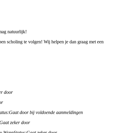
mag natuurlijk!
en scholing te volgen! Wij helpen je dan graag met een
er door
or
atus:
Gaat door bij voldoende aanmeldingen
Gaat zeker door
u Wsnp
Status:
Gaat zeker door