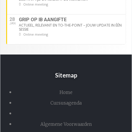
Online meeting
28
GRIP OP IB AANGIFTE
JAN
ACTUEEL, RELEVANT EN TO-THE-POINT – JOUW UPDATE IN ÉÉN
SESSIE
Online meeting
Sitemap
Home
Cursusagenda
Algemene Voorwaarden