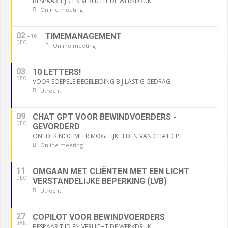
BESPAAR TIJD EN VERLICHT DE WERKDRUK
Online meeting
02
TIMEMANAGEMENT
16
DEC
Online meeting
03
10 LETTERS!
DEC
VOOR SOEPELE BEGELEIDING BIJ LASTIG GEDRAG
Utrecht
09
CHAT GPT VOOR BEWINDVOERDERS -
DEC
GEVORDERD
ONTDEK NOG MEER MOGELIJKHEDEN VAN CHAT GPT
Online meeting
11
OMGAAN MET CLIËNTEN MET EEN LICHT
DEC
VERSTANDELIJKE BEPERKING (LVB)
Utrecht
27
COPILOT VOOR BEWINDVOERDERS
JAN
BESPAAR TIJD EN VERLICHT DE WERKDRUK