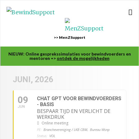
>> MenZSupport
NIEUW: Online gesprekssimulaties voor bewindvoerders en
mentoren =>
ontdek de mogelijkheden
JUNI, 2026
09
CHAT GPT VOOR BEWINDVOERDERS
- BASIS
JUN
BESPAAR TIJD EN VERLICHT DE
WERKDRUK
Online meeting
PE:
Branchevereniging / LKB CBM,
Bureau Wsnp
Status:
VOL