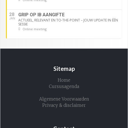
28
GRIP OP IB AANGIFTE
JAN
ACTUEEL, RELEVANT EN TO-THE-POINT – JOUW UPDATE IN ÉÉN
SESSIE
Online meeting
Sitemap
Home
Cursusagenda
Algemene Voorwaarden
Privacy & disclaimer