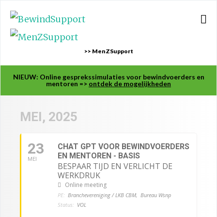
>> MenZSupport
NIEUW: Online gesprekssimulaties voor bewindvoerders en
mentoren =>
ontdek de mogelijkheden
MEI, 2025
23
CHAT GPT VOOR BEWINDVOERDERS
EN MENTOREN - BASIS
MEI
BESPAAR TIJD EN VERLICHT DE
WERKDRUK
Online meeting
PE:
Branchevereniging / LKB CBM,
Bureau Wsnp
Status:
VOL