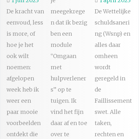
1 juli 2023
je
1 april 2023
De kracht van
meegekrege
De Wettelijke
eenvoud, less
n dat ik bezig
schuldsaneri
is more, of
ben een
ng (Wsnp) en
hoe je het
module
alles daar
ook wilt
“Omgaan
omheen
noemen:
met
wordt
afgelopen
hulpverlener
geregeld in
week heb ik
s” op te
de
weer een
tuigen. Ik
Faillissement
paar mooie
vind het fijn
swet. Alle
voorbeelden
daar af en toe
taken,
ontdekt die
over te
rechten en