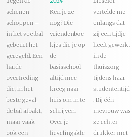
Tegen de
2024
Lieselot
schenen
Ken je ze
vertelde me
schoppen –
nog? Die
onlangs dat
in het voetbal
vriendenboe
zij een tijdje
gebeurt het
kjes die je op
heeft gewerkt
geregeld. Een
de
in de
harde
basisschool
thuiszorg
overtreding
altijd mee
tijdens haar
die, in het
kreeg naar
studententijd
beste geval,
huis om in te
. Bij één
de bal afpakt,
schrijven.
mevrouw was
maar vaak
Over je
ze echter
ook een
lievelingskle
drukker met