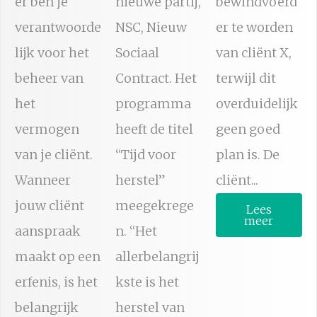
er ben je
nieuwe partij,
bewindvoerd
verantwoorde
NSC, Nieuw
er te worden
lijk voor het
Sociaal
van cliënt X,
beheer van
Contract. Het
terwijl dit
het
programma
overduidelijk
vermogen
heeft de titel
geen goed
van je cliënt.
“Tijd voor
plan is. De
Wanneer
herstel”
cliënt...
jouw cliënt
meegekrege
Lees
meer
aanspraak
n. “Het
maakt op een
allerbelangrij
erfenis, is het
kste is het
belangrijk
herstel van