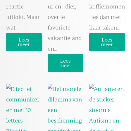
reactie
ur en -dier,
koffiemomen
uitlokt. Maar
over je
tjes dan met
wat...
favoriete
haar taken...
vakantieland
Lees
Lees
meer
meer
en...
Lees
meer
Autisme en