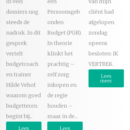
in veel
een
van mijn
dossiers nog
Persoonsgeb
cliënt had
steeds de
onden
afgelopen
nadruk. In dit
Budget (PGB).
zondag
gesprek
In theorie
opeens
vertelt
klinkt het
besloten: IK
budgetcoach
prachtig –
VERTREK.
en trainer
zelf zorg
Lees
meer
Hilde Vehof
inkopen en
waarom goed
de regie
budgetteren
houden –
begint bij...
maar in de...
Lees
Lees