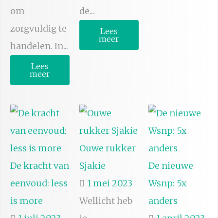
om
de...
zorgvuldig te
Lees
meer
handelen. In...
Lees
meer
Ouwe rukker
De kracht van
Sjakie
De nieuwe
eenvoud: less
1 mei 2023
Wsnp: 5x
is more
Wellicht heb
anders