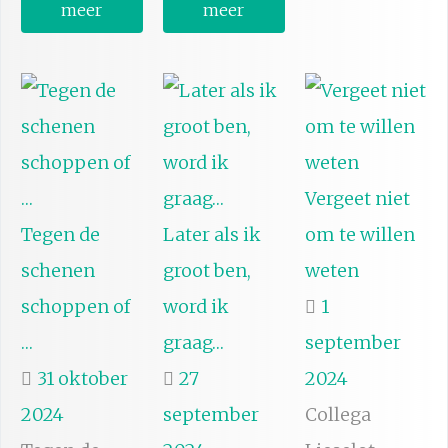
meer
meer
Vergeet niet
Tegen de
Later als ik
om te willen
schenen
groot ben,
weten
schoppen of
word ik
1
…
graag…
september
31 oktober
27
2024
2024
september
Collega