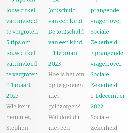
De (on)schuld
5 tips om
van een kind
jouw cirkel
1 februari
7 prangende
van invloed
2023
vragen over
te vergroten
Hoe is het om
Sociale
1 maart
op te groeien
Zekerheid
2023
met
1 december
Wie kent
geldzorgen?
2022
hem niet,
Wat doet dit
Sociale
Stephen
met een
Zekerheid.