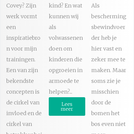
Covey? Zijn
kind? En wat
Als
werk vormt
kunnen wij
bescherming
een
als
sbewindvoer
inspiratiebro
volwassenen
der heb je
n voor mijn
doen om
hier vast en
trainingen.
kinderen die
zeker mee te
Een van zijn
opgroeien in
maken. Maar
bekendste
armoede te
soms zie je
concepten is
helpen?...
misschien
de cirkel van
door de
Lees
meer
invloed en de
bomen het
cirkel van
bos even niet