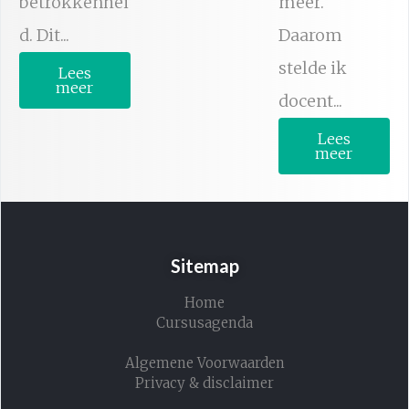
betrokkenhei
meer.
d. Dit...
Daarom
stelde ik
Lees
meer
docent...
Lees
meer
Sitemap
Home
Cursusagenda
Algemene Voorwaarden
Privacy & disclaimer