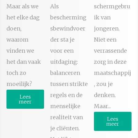
Maar als we
Als
schermgebru
het elke dag
bescherming
ik van
doen,
sbewindvoer
jongeren.
waarom
der sta je
Niet een
vinden we
voor een
verrassende
het dan vaak
uitdaging:
zorg in deze
toch zo
balanceren
maatschappij
moeilijk?
tussen strikte
, zou je
regels en de
denken.
Lees
meer
menselijke
Maar...
realiteit van
Lees
meer
je cliënten.