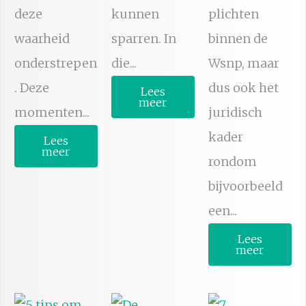
deze
kunnen
plichten
waarheid
sparren. In
binnen de
onderstrepen
die...
Wsnp, maar
. Deze
dus ook het
Lees
meer
momenten...
juridisch
kader
Lees
meer
rondom
bijvoorbeeld
een...
Lees
meer