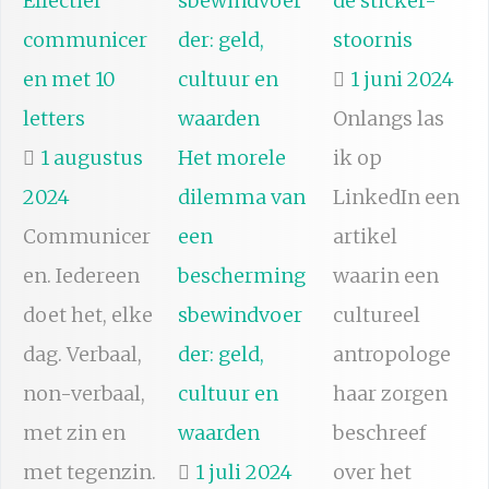
Effectief
de sticker-
communicer
stoornis
en met 10
1 juni 2024
letters
Onlangs las
1 augustus
Het morele
ik op
2024
dilemma van
LinkedIn een
Communicer
een
artikel
en. Iedereen
bescherming
waarin een
doet het, elke
sbewindvoer
cultureel
dag. Verbaal,
der: geld,
antropologe
non-verbaal,
cultuur en
haar zorgen
met zin en
waarden
beschreef
met tegenzin.
1 juli 2024
over het