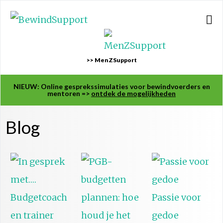
>> MenZSupport
NIEUW: Online gesprekssimulaties voor bewindvoerders en
mentoren =>
ontdek de mogelijkheden
Blog
Passie voor
gedoe