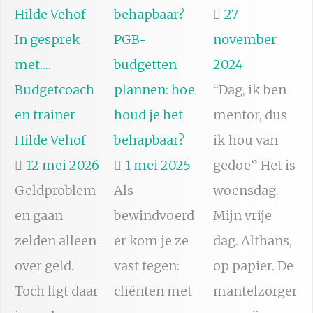
27
In gesprek
PGB-
november
met….
budgetten
2024
Budgetcoach
plannen: hoe
“Dag, ik ben
en trainer
houd je het
mentor, dus
Hilde Vehof
behapbaar?
ik hou van
12 mei 2026
1 mei 2025
gedoe” Het is
Geldproblem
Als
woensdag.
en gaan
bewindvoerd
Mijn vrije
zelden alleen
er kom je ze
dag. Althans,
over geld.
vast tegen:
op papier. De
Toch ligt daar
cliënten met
mantelzorger