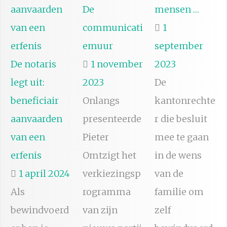
De
mensen …
communicati
1
emuur
september
De notaris
1 november
2023
legt uit:
2023
De
beneficiair
Onlangs
kantonrechte
aanvaarden
presenteerde
r die besluit
van een
Pieter
mee te gaan
erfenis
Omtzigt het
in de wens
1 april 2024
verkiezingsp
van de
Als
rogramma
familie om
bewindvoerd
van zijn
zelf