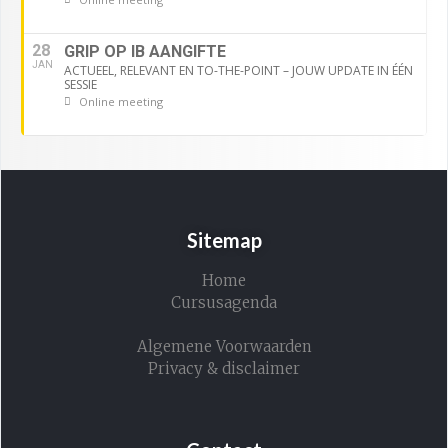
28
GRIP OP IB AANGIFTE
JAN
ACTUEEL, RELEVANT EN TO-THE-POINT – JOUW UPDATE IN ÉÉN
SESSIE
Online meeting
Sitemap
Home
Cursusagenda
Algemene Voorwaarden
Privacy & disclaimer