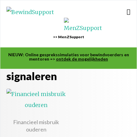
>> MenZSupport
NIEUW: Online gesprekssimulaties voor bewindvoerders en
mentoren =>
ontdek de mogelijkheden
signaleren
Financieel misbruik
ouderen