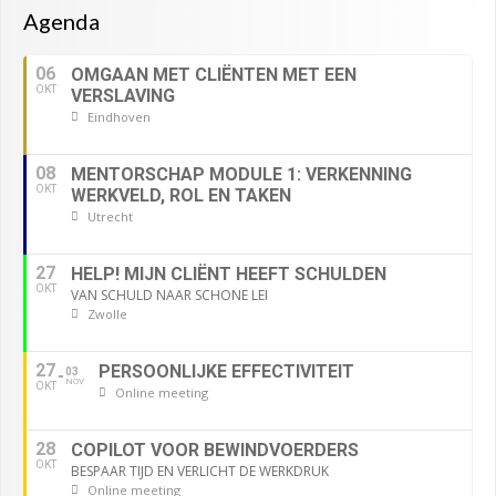
Agenda
06
OMGAAN MET CLIËNTEN MET EEN
OKT
VERSLAVING
Eindhoven
08
MENTORSCHAP MODULE 1: VERKENNING
OKT
WERKVELD, ROL EN TAKEN
Utrecht
27
HELP! MIJN CLIËNT HEEFT SCHULDEN
OKT
VAN SCHULD NAAR SCHONE LEI
Zwolle
27
PERSOONLIJKE EFFECTIVITEIT
03
NOV
OKT
Online meeting
28
COPILOT VOOR BEWINDVOERDERS
OKT
BESPAAR TIJD EN VERLICHT DE WERKDRUK
Online meeting