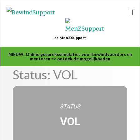
>> MenZSupport
NIEUW: Online gesprekssimulaties voor bewindvoerders en
mentoren =>
ontdek de mogelijkheden
Status: VOL
STATUS
VOL