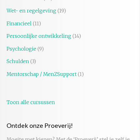
Wet- en regelgeving
(19)
Financieel
(11)
Persoonlijke ontwikkeling
(14)
Psychologie
(9)
Schulden
(3)
Mentorschap / MenZSupport
(1)
Toon alle cursussen
Ontdek onze Proeverij!
Moeite met kiezen? Met de ‘Proeverij’ stel je zelf je