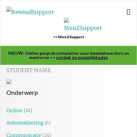
>> MenZSupport
NIEUW: Online gesprekssimulaties voor bewindvoerders en
mentoren =>
ontdek de mogelijkheden
STUDENT NAME
Onderwerp
Online
(14)
Automatisering
(4)
Communicatie
(24)