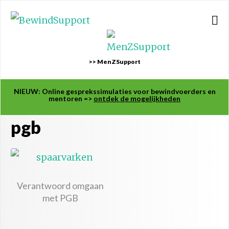
>> MenZSupport
NIEUW: Online gesprekssimulaties voor bewindvoerders en
mentoren =>
ontdek de mogelijkheden
pgb
Verantwoord omgaan
met PGB