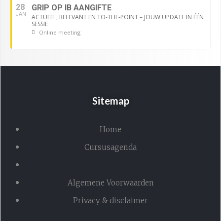
28
GRIP OP IB AANGIFTE
JAN
ACTUEEL, RELEVANT EN TO-THE-POINT – JOUW UPDATE IN ÉÉN
SESSIE
Online meeting
Sitemap
Home
Cursusagenda
Algemene Voorwaarden
Privacy & disclaimer