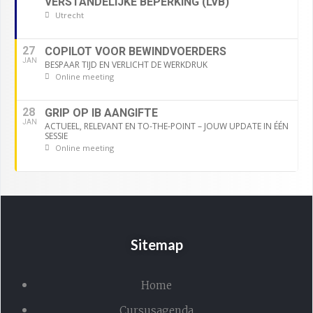
VERSTANDELIJKE BEPERKING (LVB)
Utrecht
27
COPILOT VOOR BEWINDVOERDERS
JAN
BESPAAR TIJD EN VERLICHT DE WERKDRUK
Online meeting
28
GRIP OP IB AANGIFTE
JAN
ACTUEEL, RELEVANT EN TO-THE-POINT – JOUW UPDATE IN ÉÉN
SESSIE
Online meeting
Sitemap
Home
Cursusagenda