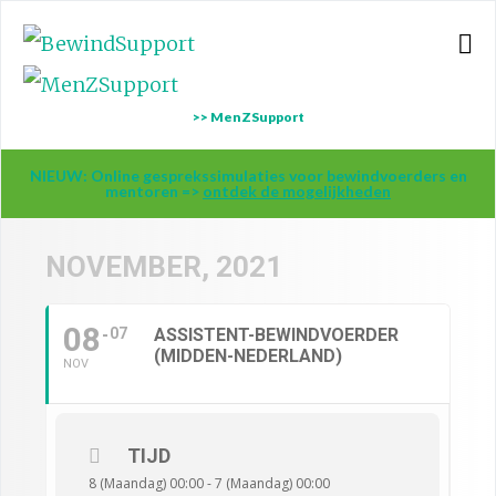
>> MenZSupport
NIEUW: Online gesprekssimulaties voor bewindvoerders en
mentoren =>
ontdek de mogelijkheden
NOVEMBER, 2021
08
07
ASSISTENT-BEWINDVOERDER
(MIDDEN-NEDERLAND)
NOV
TIJD
8 (Maandag) 00:00 - 7 (Maandag) 00:00