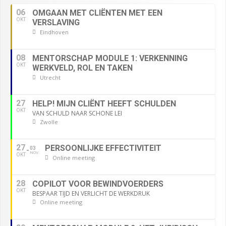
06
OMGAAN MET CLIËNTEN MET EEN
OKT
VERSLAVING
Eindhoven
08
MENTORSCHAP MODULE 1: VERKENNING
OKT
WERKVELD, ROL EN TAKEN
Utrecht
27
HELP! MIJN CLIËNT HEEFT SCHULDEN
OKT
VAN SCHULD NAAR SCHONE LEI
Zwolle
27
PERSOONLIJKE EFFECTIVITEIT
03
NOV
OKT
Online meeting
28
COPILOT VOOR BEWINDVOERDERS
OKT
BESPAAR TIJD EN VERLICHT DE WERKDRUK
Online meeting