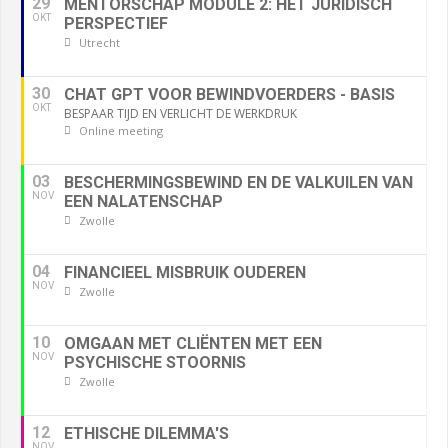
29
MENTORSCHAP MODULE 2: HET JURIDISCH
OKT
PERSPECTIEF
Utrecht
30
CHAT GPT VOOR BEWINDVOERDERS - BASIS
OKT
BESPAAR TIJD EN VERLICHT DE WERKDRUK
Online meeting
03
BESCHERMINGSBEWIND EN DE VALKUILEN VAN
NOV
EEN NALATENSCHAP
Zwolle
04
FINANCIEEL MISBRUIK OUDEREN
NOV
Zwolle
10
OMGAAN MET CLIËNTEN MET EEN
NOV
PSYCHISCHE STOORNIS
Zwolle
12
ETHISCHE DILEMMA'S
NOV