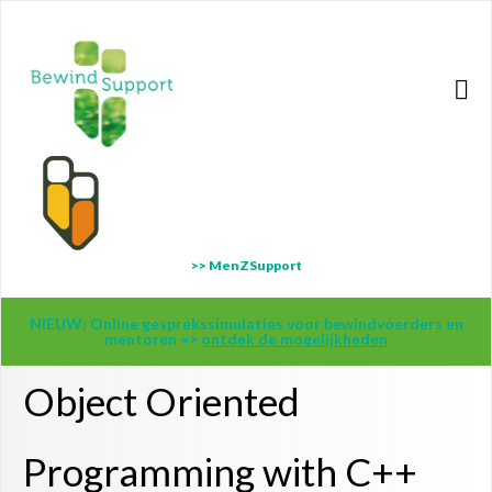
>> MenZSupport
NIEUW: Online gesprekssimulaties voor bewindvoerders en
mentoren =>
ontdek de mogelijkheden
Object Oriented
Programming with C++