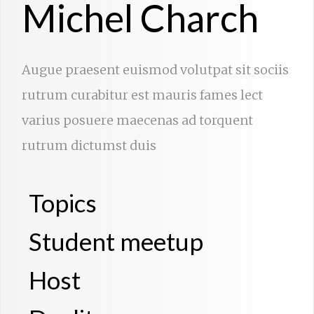
Michel Charch
Augue praesent euismod volutpat sit sociis
rutrum curabitur est mauris fames lect
varius posuere maecenas ad torquent
rutrum dictumst duis
Topics
Student meetup
Host