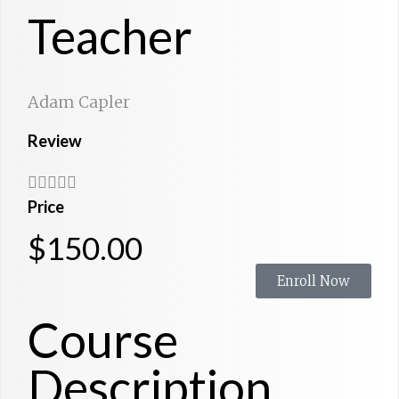
Teacher
Adam Capler
Review





Price
$150.00
Enroll Now
Course
Description