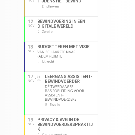
TIJDENS HET BEWIND
NOV
Eindhoven
12
BEWINDVOERING IN EEN
DIGITALE WERELD
NOV
Zwolle
13
BUDGETTEREN MET VISIE
NOV
VAN SCHAARSTE NAAR
(ADEM)RUIMTE
Utrecht
17
LEERGANG ASSISTENT-
01
DEC
BEWINDVOERDER
NOV
DÉ TWEEDAAGSE
BASISOPLEIDING VOOR
ASSISTENT-
BEWINDVOERDERS
Zwolle
19
PRIVACY & AVG IN DE
BEWINDVOERDERSPRAKTIJ
NOV
K
Online meeting