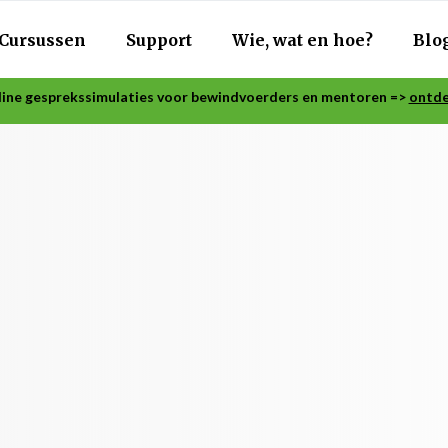
Cursussen
Support
Wie, wat en hoe?
Blo
ine gesprekssimulaties voor bewindvoerders en mentoren =>
ontde