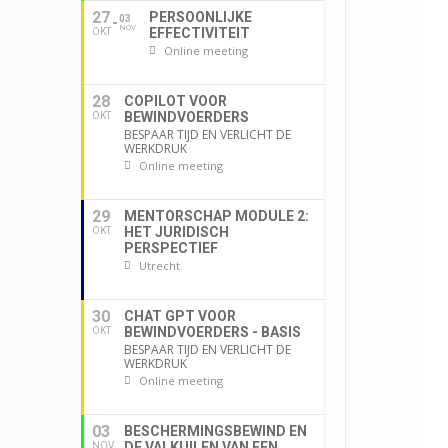
27
PERSOONLIJKE
03
NOV
EFFECTIVITEIT
OKT
Online meeting
28
COPILOT VOOR
BEWINDVOERDERS
OKT
BESPAAR TIJD EN VERLICHT DE
WERKDRUK
Online meeting
29
MENTORSCHAP MODULE 2:
HET JURIDISCH
OKT
PERSPECTIEF
Utrecht
30
CHAT GPT VOOR
BEWINDVOERDERS - BASIS
OKT
BESPAAR TIJD EN VERLICHT DE
WERKDRUK
Online meeting
03
BESCHERMINGSBEWIND EN
DE VALKUILEN VAN EEN
NOV